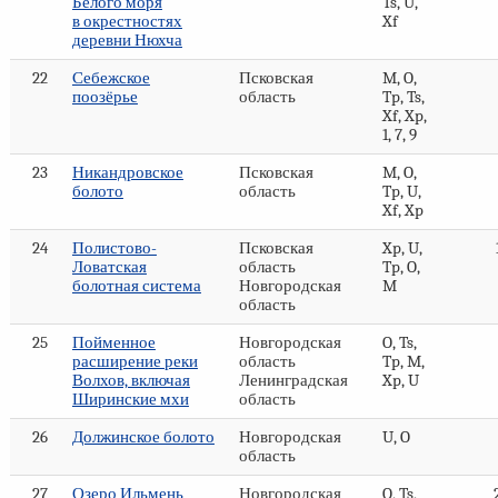
Белого моря
Ts, U,
в окрестностях
Xf
деревни Нюхча
22
Себежское
Псковская
M, O,
поозёрье
область
Tp, Ts,
Xf, Xp,
1, 7, 9
23
Никандровское
Псковская
M, O,
болото
область
Tp, U,
Xf, Xp
24
Полистово-
Псковская
Xp, U,
Ловатская
область
Tp, O,
болотная система
Новгородская
M
область
25
Пойменное
Новгородская
O, Ts,
расширение реки
область
Tp, M,
Волхов, включая
Ленинградская
Xp, U
Ширинские мхи
область
26
Должинское болото
Новгородская
U, O
область
27
Озеро Ильмень
Новгородская
O, Ts,