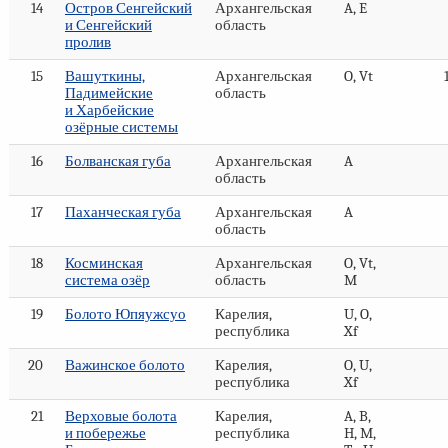
14
Остров Сенгейский
Архангельская
A, E
и Сенгейский
область
пролив
15
Вашуткины,
Архангельская
O, Vt
Падимейские
область
и Харбейские
озёрные системы
16
Болванская губа
Архангельская
A
область
17
Паханческая губа
Архангельская
A
область
18
Косминская
Архангельская
O, Vt,
система озёр
область
M
19
Болото Юпяужсуо
Карелия,
U, O,
республика
Xf
20
Важинское болото
Карелия,
O, U,
республика
Xf
21
Верховые болота
Карелия,
A, B,
и побережье
республика
H, M,