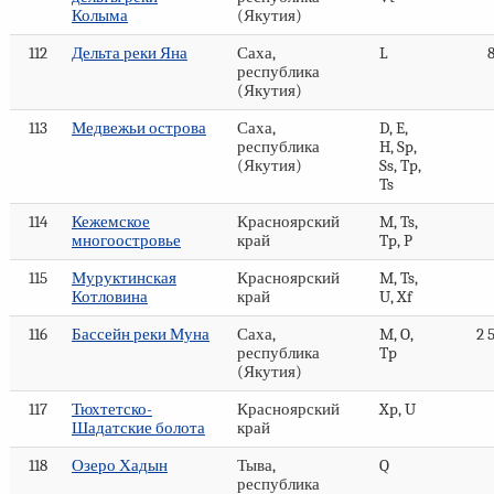
Колыма
(Якутия)
112
Дельта реки Яна
Саха,
L
республика
(Якутия)
113
Медвежьи острова
Саха,
D, E,
республика
H, Sp,
(Якутия)
Ss, Tp,
Ts
114
Кежемское
Красноярский
M, Ts,
многоостровье
край
Tp, P
115
Муруктинская
Красноярский
M, Ts,
Котловина
край
U, Xf
116
Бассейн реки Муна
Саха,
M, O,
2 
республика
Tp
(Якутия)
117
Тюхтетско-
Красноярский
Xp, U
Шадатские болота
край
118
Озеро Хадын
Тыва,
Q
республика