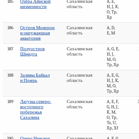
185
Озёра Айнской
Сахалинская
A, E,
низменности
область
H, J, K,
O, Tp,
Xp
186
Остров Монерон
Сахалинская
A, D,
и окружающая
область
E, M
акватория
187
Полуостров
Сахалинская
A, G, E,
Шмидта
область
H, J,
M, O,
Tp, Xp
188
Заливы Байкал
Сахалинская
A, E, G,
и Помрь
область
H, J, K,
M, O,
Tp, Xp
189
Лагуны северо-
Сахалинская
A, E, F,
восточного
область
G, H, J,
побережья
K, M,
Сахалина
O, Tp,
Ts, U,
Xp, Xf
190
Озеро Невское
Сахалинская
A, E, G,