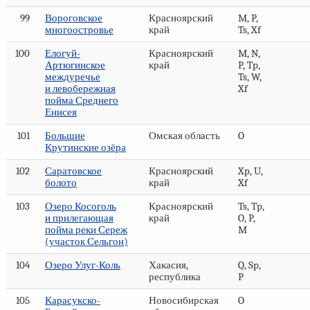
99
Вороговское
Красноярский
M, P,
многоостровье
край
Ts, Xf
100
Елогуй-
Красноярский
M, N,
Артюгинское
край
P, Tp,
междуречье
Ts, W,
и левобережная
Xf
пойма Среднего
Енисея
101
Большие
Омская область
O
Крутинские озёра
102
Саратовское
Красноярский
Xp, U,
болото
край
Xf
103
Озеро Косоголь
Красноярский
Ts, Tp,
и прилегающая
край
O, P,
пойма реки Сереж
M
(участок Сельгон)
104
Озеро Улуг-Коль
Хакасия,
Q, Sp,
республика
P
105
Карасукско-
Новосибирская
O