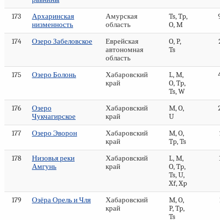
173
Архаринская
Амурская
Ts, Tp,
низменность
область
O, M
174
Озеро Забеловское
Еврейская
O, P,
автономная
Ts
область
175
Озеро Болонь
Хабаровский
L, M,
край
O, Tp,
Ts, W
176
Озеро
Хабаровский
M, O,
Чукчагирское
край
U
177
Озеро Эворон
Хабаровский
M, O,
край
Tp, Ts
178
Низовья реки
Хабаровский
L, M,
Амгунь
край
O, Tp,
Ts, U,
Xf, Xp
179
Озёра Орель и Чля
Хабаровский
M, O,
край
P, Tp,
Ts