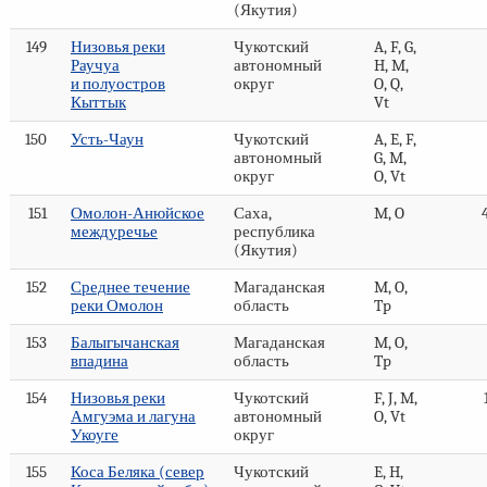
(Якутия)
149
Низовья реки
Чукотский
A, F, G,
Раучуа
автономный
H, M,
и полуостров
округ
O, Q,
Кыттык
Vt
150
Усть-Чаун
Чукотский
A, E, F,
автономный
G, M,
округ
O, Vt
151
Омолон-Анюйское
Саха,
M, O
междуречье
республика
(Якутия)
152
Среднее течение
Магаданская
M, O,
реки Омолон
область
Tp
153
Балыгычанская
Магаданская
M, O,
впадина
область
Tp
154
Низовья реки
Чукотский
F, J, M,
Амгуэма и лагуна
автономный
O, Vt
Укоуге
округ
155
Коса Беляка (север
Чукотский
E, H,