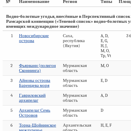
№
Наименование
Регион
Типы
Площа
Водно-болотные угодья, внесённые в Перспективный список
Рамсарской конвенции («Теневой список» водно-болотных у
имеющих международное значение)
1
Новосибирские
Саха,
A, D,
3 
острова
республика
E, G,
(Якутия)
H, J,
M, O,
Tp, Vt
2
Фьярванн (полигон
Мурманская
M, O
Сконнинга)
область
3
Айновы острова
Мурманская
E, D
Баренцева моря
область
4
Гавриловский
Мурманская
A, D
архипелаг
область
5
Архипелаг Семь
Мурманская
D
Островов
область
6
Торна-Шойнинское
Архангельская
H, E, F
междуречье
область