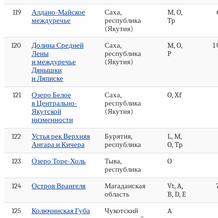
119
Алдано-Майское
Саха,
M, O,
междуречье
республика
Tp
(Якутия)
120
Долина Средней
Саха,
M, O,
1
Лены
республика
P
и междуречье
(Якутия)
Дянышки
и Ляписке
121
Озеро Белое
Саха,
O, Xf
в Центрально-
республика
Якутской
(Якутия)
низменности
122
Устья рек Верхняя
Бурятия,
L, M,
Ангара и Кичера
республика
O, Tp
123
Озеро Торе-Холь
Тыва,
O
республика
124
Остров Врангеля
Магаданская
Vt, A,
область
B, D, E
125
Колючинская Губа
Чукотский
A