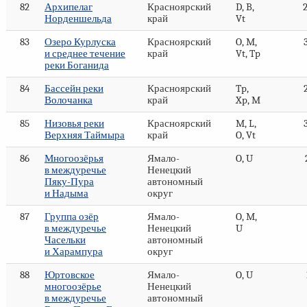
82
Архипелаг
Красноярский
D, B,
Норденшельда
край
Vt
83
Озеро Курлуска
Красноярский
O, M,
и среднее течение
край
Vt, Tp
реки Боганида
84
Бассейн реки
Красноярский
Tp,
Волочанка
край
Xp, M
85
Низовья реки
Красноярский
M, L,
Верхняя Таймыра
край
O, Vt
86
Многоозёрья
Ямало-
O, U
в междуречье
Ненецкий
Пяку-Пура
автономный
и Надыма
округ
87
Группа озёр
Ямало-
O, M,
в междуречье
Ненецкий
U
Часельки
автономный
и Харампура
округ
88
Юртовское
Ямало-
O, U
многоозёрье
Ненецкий
в междуречье
автономный