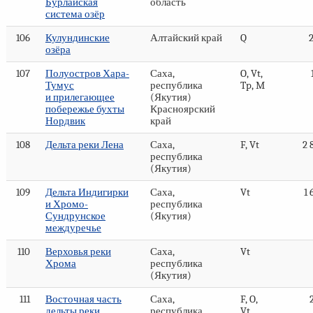
Бурлайская
область
система озёр
106
Кулундинские
Алтайский край
Q
озёра
107
Полуостров Хара-
Саха,
O, Vt,
Тумус
республика
Tp, M
и прилегающее
(Якутия)
побережье бухты
Красноярский
Нордвик
край
108
Дельта реки Лена
Саха,
F, Vt
2 
республика
(Якутия)
109
Дельта Индигирки
Саха,
Vt
1 
и Хромо-
республика
Сундрунское
(Якутия)
междуречье
110
Верховья реки
Саха,
Vt
Хрома
республика
(Якутия)
111
Восточная часть
Саха,
F, O,
дельты реки
республика
Vt