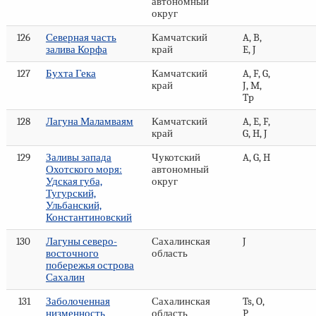
автономный
округ
126
Северная часть
Камчатский
A, B,
залива Корфа
край
E, J
127
Бухта Гека
Камчатский
A, F, G,
край
J, M,
Tp
128
Лагуна Маламваям
Камчатский
A, E, F,
край
G, H, J
129
Заливы запада
Чукотский
A, G, H
Охотского моря:
автономный
Удская губа,
округ
Тугурский,
Ульбанский,
Константиновский
130
Лагуны северо-
Сахалинская
J
восточного
область
побережья острова
Сахалин
131
Заболоченная
Сахалинская
Ts, O,
низменность
область
P