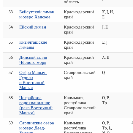
область
1
53
Бейсугский лиман
Краснодарский
K, J, H,
и озеро Ханское
край
E
54
Ейский лиман
Краснодарский
J, E
край
55
Кизилташские
Краснодарский
E, J
лиманы
край
56
Динской залив
Краснодарский
A, E
Чёрного моря
край
57
Озёра Маныч-
Ставропольский
Q
Гудило
край
и Восточный
Маныч
58
Чограйское
Калмыкия,
O, P,
водохранилище
республика
Tp
(река Восточный
Ставропольский
Маныч)
край
59
Сарпинские озёра
Калмыкия,
O, P,
и озеро Деед-
республика
Tp, L,