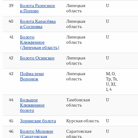
39
Болота Разрезное
Липецкая
U
и Попово
область
40
Болота Карасёвка
Липецкая
U
и Сосновка
область
41
Болото
Липецкая
U
Клюквенное
область
(Липецкая область)
42
Болото Осинское
Липецкая
U
область
43
Пойма реки
Липецкая
M, O,
Воронеж
область
Tp, Ts,
U, Xf,
1, 4
44
Большое
Тамбовская
U
Клюквенное
область
болото
45
Зоринские болота
Курская область
U
46
Болото Моховое
Саратовская
U
(Саратовская
область