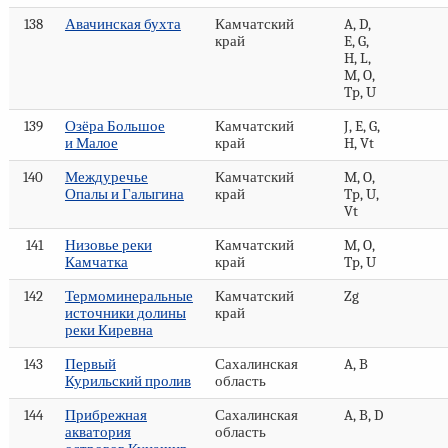
138
Авачинская бухта
Камчатский
A, D,
край
E, G,
H, L,
M, O,
Tp, U
139
Озёра Большое
Камчатский
J, E, G,
и Малое
край
H, Vt
140
Междуречье
Камчатский
M, O,
Опалы и Галыгина
край
Tp, U,
Vt
141
Низовье реки
Камчатский
M, O,
Камчатка
край
Tp, U
142
Термоминеральные
Камчатский
Zg
источники долины
край
реки Киревна
143
Первый
Сахалинская
A, B
Курильский пролив
область
144
Прибрежная
Сахалинская
A, B, D
акватория
область