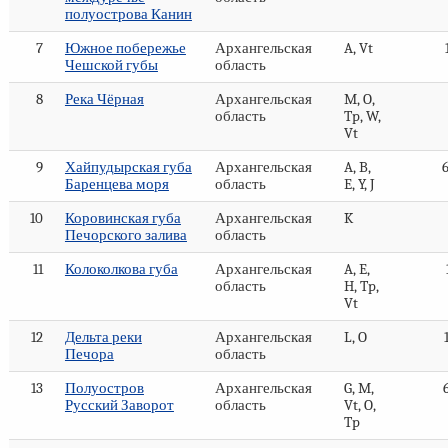
полуострова Канин
7
Южное побережье
Архангельская
A, Vt
Чешской губы
область
8
Река Чёрная
Архангельская
M, O,
область
Tp, W,
Vt
9
Хайпудырская губа
Архангельская
A, B,
Баренцева моря
область
E, Y, J
10
Коровинская губа
Архангельская
K
Печорского залива
область
11
Колоколкова губа
Архангельская
A, E,
область
H, Tp,
Vt
12
Дельта реки
Архангельская
L, O
Печора
область
13
Полуостров
Архангельская
G, M,
Русский Заворот
область
Vt, O,
Tp