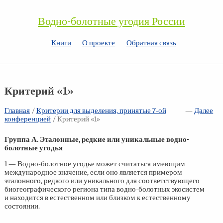
Водно-болотные угодия России
Книги
О проекте
Обратная связь
Критерий «1»
Главная
/
Критерии для выделения, принятые
7-ой
—
Далее
конференцией
/ Критерий «1»
Группа А. Эталонные, редкие или уникальные водно-
болотные угодья
1 — Водно-болотное угодье может считаться имеющим
международное значение, если оно является примером
эталонного, редкого или уникального для соответствующего
биогеографического региона типа водно-болотных экосистем
и находится в естественном или близком к естественному
состоянии.