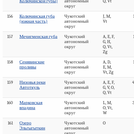
Колючинской губы)
автономный
Q, Vt
округ
156
Колючинская губа
Чукотский
J, M,
(южная часть)
автономный
Vt
округ
157
Мечигменская губа
Чукотский
A, E, F,
автономный
G, H,
округ
Q, Vt,
Zg
158
Сенявинские
Чукотский
A, D,
проливы
автономный
E, M,
округ
Vt, Zg
159
Низовья реки
Чукотский
A, E, F,
Автоткуль
автономный
G, V, O,
округ
Q, Vt
160
Марковская
Чукотский
L, M,
впадина
автономный
O, Vt,
округ
W
161
Озеро
Чукотский
O
Эльгыгыткин
автономный
округ