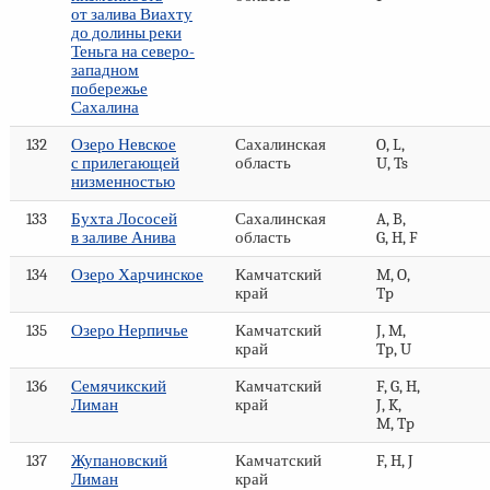
от залива Виахту
до долины реки
Теньга на северо-
западном
побережье
Сахалина
132
Озеро Невское
Сахалинская
O, L,
с прилегающей
область
U, Ts
низменностью
133
Бухта Лососей
Сахалинская
A, B,
в заливе Анива
область
G, H, F
134
Озеро Харчинское
Камчатский
M, O,
край
Tp
135
Озеро Нерпичье
Камчатский
J, M,
край
Tp, U
136
Семячикский
Камчатский
F, G, H,
Лиман
край
J, K,
M, Tp
137
Жупановский
Камчатский
F, H, J
Лиман
край