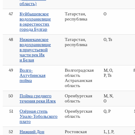
область)
47
Куйбышевское
Татарстан,
O
водохранилище
республика
в окрестностях
города Булгар
48
Нижнекамское
Татарстан,
O, Ts
водохранилище
республика
в приустьевой
части рек Ик
и Белая
49
Волго-
Волгоградская
M, O,
Ахтубинская
область
P, Ts
пойма
Астраханская
область
50
Пойма среднего
Оренбургская
M, N,
течения реки Илек
область
O
51
Озёрная степь
Оренбургская
Q, P
Урало-Тобольского
область
плато
52
Нижний Дон
Ростовская
L, J, P,