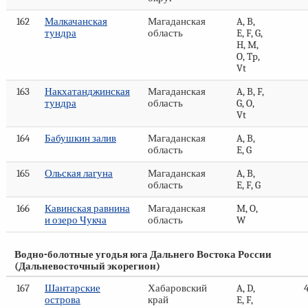
162
Малкачанская
Магаданская
A, B,
тундра
область
E, F, G,
H, M,
O, Tp,
Vt
163
Накхатанджинская
Магаданская
A, B, F,
тундра
область
G, O,
Vt
164
Бабушкин залив
Магаданская
A, B,
область
E, G
165
Ольская лагуна
Магаданская
A, B,
область
E, F, G
166
Кавинская равнина
Магаданская
M, O,
и озеро Чукча
область
W
Водно-болотные угодья юга Дальнего Востока России
(Дальневосточный экорегион)
167
Шантарские
Хабаровский
A, D,
острова
край
E, F,