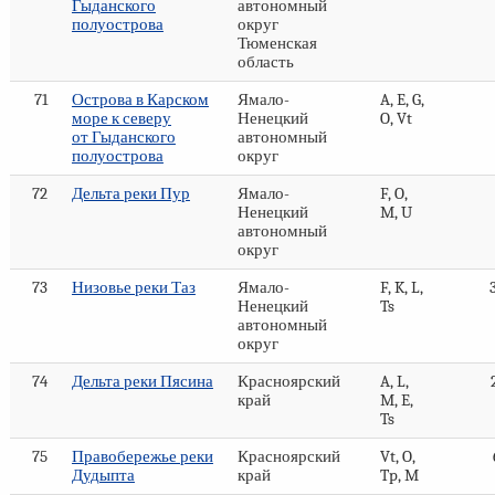
Гыданского
автономный
полуострова
округ
Тюменская
область
71
Острова в Карском
Ямало-
A, E, G,
море к северу
Ненецкий
O, Vt
от Гыданского
автономный
полуострова
округ
72
Дельта реки Пур
Ямало-
F, O,
Ненецкий
M, U
автономный
округ
73
Низовье реки Таз
Ямало-
F, K, L,
Ненецкий
Ts
автономный
округ
74
Дельта реки Пясина
Красноярский
A, L,
край
M, E,
Ts
75
Правобережье реки
Красноярский
Vt, O,
Дудыпта
край
Tp, M