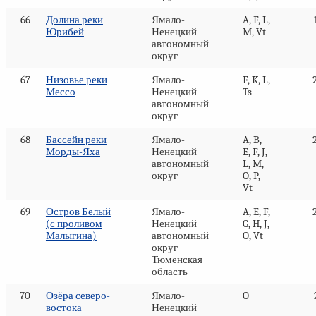
66
Долина реки
Ямало-
A, F, L,
Юрибей
Ненецкий
M, Vt
автономный
округ
67
Низовье реки
Ямало-
F, K, L,
Мессо
Ненецкий
Ts
автономный
округ
68
Бассейн реки
Ямало-
A, B,
Морды-Яха
Ненецкий
E, F, J,
автономный
L, M,
округ
O, P,
Vt
69
Остров Белый
Ямало-
A, E, F,
(с проливом
Ненецкий
G, H, J,
Малыгина)
автономный
O, Vt
округ
Тюменская
область
70
Озёра северо-
Ямало-
O
востока
Ненецкий