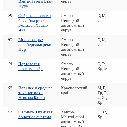
Вэнга-Пура и Еты-
округ
Пура
89
Озёрные системы
Ямало-
O, M,
бассейна реки
Ненецкий
U
Большая Хадыр-
автономный
Яха
округ
90
Многоозёрье
Ямало-
O, M,
левобережья реки
Ненецкий
U
Пур
автономный
округ
91
Чертовская
Ямало-
O, Ts,
система озёр
Ненецкий
Xp, M
автономный
округ
92
Верхнее и среднее
Красноярский
M, P,
течение реки
край
Tp, Ts,
Нижняя Баиха
U, Xf,
Xp
93
Салымо-Юганская
Ханты-
U, Xf,
1 
болотная система
Мансийский
Xp
автономный
округ — Югра