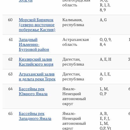
Хулсун
Волгоградская
N, Q,
область
R, 1, 3,
8, 9
60
Морской Бирючок
Калмыкия,
A, G
(северо-восточное
республика
побережье Каспия)
61
Западный
Астраханская
O, Q, 9,
Ильменно-
область
8, 4
Бугровой район
62
Кизлярский залив
Дагестан,
A, E, H
Каспийского моря
республика
63
Аграханский залив
Дагестан,
A, I, E,
и дельта реки Терек
республика
O
64
Бассейны рек
Ямало-
L, M,
Южного Ямала
Ненецкий
O, P
автономный
округ
65
Бассейны рек
Ямало-
A, B,
Западного Ямала
Ненецкий
E, F, J,
автономный
L, M,
округ
O,P, Vt