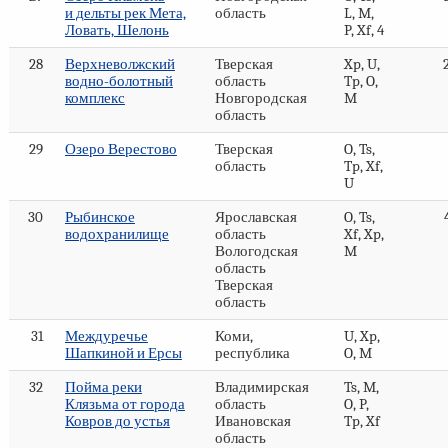
и дельты рек Мета,
область
L, M,
Ловать, Шелонь
P, Xf, 4
28
Верхневолжский
Тверская
Xp, U,
водно-болотный
область
Tp, O,
комплекс
Новгородская
M
область
29
Озеро Верестово
Тверская
O, Ts,
область
Tp, Xf,
U
30
Рыбинское
Ярославская
O, Ts,
водохранилище
область
Xf, Xp,
Вологодская
M
область
Тверская
область
31
Междуречье
Коми,
U, Xp,
Шапкиной и Ерсы
республика
O, M
32
Пойма реки
Владимирская
Ts, M,
Клязьма от города
область
O, P,
Ковров до устья
Ивановская
Tp, Xf
область