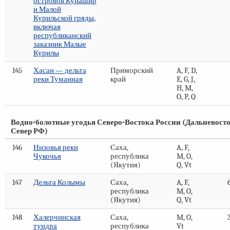
островов Кунашир
и Малой
Курильской гряды,
включая
республиканский
заказник Малые
Курилы
145
Хасан — дельта
Приморский
A, F, D,
реки Туманная
край
E, G, J,
H, M,
O, P, Q
Водно-болотные угодья Северо-Востока России (Дальневос
Север РФ)
146
Низовья реки
Саха,
A, F,
Чукочья
республика
M, O,
(Якутия)
Q, Vt
147
Дельта Колымы
Саха,
A, F,
республика
M, O,
(Якутия)
Q, Vt
148
Халерчинская
Саха,
M, O,
тундра
республика
Vt