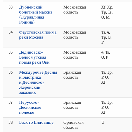
33
Дубненский
Московская
Xf, Xp,
болотный массив
область
Tp, Ts,
(Журавлиная
O, M
Родина)
34
Фаустовская пойма
Московская
Ts, 4,
реки Москва
область
Tp, O,
P
35
Дединовско-
Московская
4, Ts,
Белоомутская
область
O, P
пойма реки Оки
36
Междуречье Десны
Брянская
Ts, Tp,
и Быстрика
область
P, O,
и Деснянско-
Xf
Жеренский
заказник
37
Нерусско-
Брянская
Ts, Tp,
Деснянское
область
P, O,
полесье
Xf
38
Болото Ендовище
Орловская
U
область