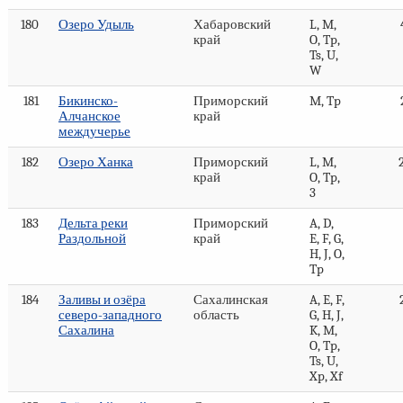
180
Озеро Удыль
Хабаровский
L, M,
край
O, Tp,
Ts, U,
W
181
Бикинско-
Приморский
M, Tp
Алчанское
край
междучерье
182
Озеро Ханка
Приморский
L, M,
край
O, Tp,
3
183
Дельта реки
Приморский
A, D,
Раздольной
край
E, F, G,
H, J, O,
Tp
184
Заливы и озёра
Сахалинская
A, E, F,
северо-западного
область
G, H, J,
Сахалина
K, M,
O, Tp,
Ts, U,
Xp, Xf