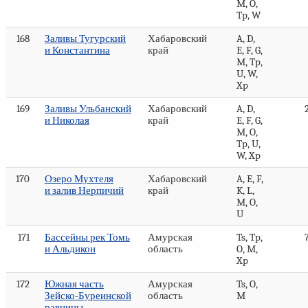
M, O,
Tp, W
168
Заливы Тугурский
Хабаровский
A, D,
и Константина
край
E, F, G,
M, Tp,
U, W,
Xp
169
Заливы Ульбанский
Хабаровский
A, D,
и Николая
край
E, F, G,
M, O,
Tp, U,
W, Xp
170
Озеро Мухтеля
Хабаровский
A, E, F,
и залив Нерпичий
край
K, L,
M, O,
U
171
Бассейны рек Томь
Амурская
Ts, Tp,
и Альдикон
область
O, M,
Xp
172
Южная часть
Амурская
Ts, O,
Зейско-Буреинской
область
M
равнины