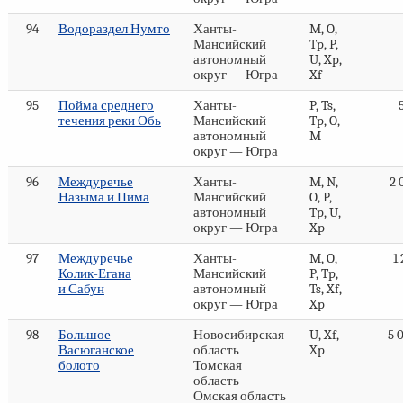
94
Водораздел Нумто
Ханты-
M, O,
Мансийский
Tp, P,
автономный
U, Xp,
округ — Югра
Xf
95
Пойма среднего
Ханты-
P, Ts,
течения реки Обь
Мансийский
Tp, O,
автономный
M
округ — Югра
96
Междуречье
Ханты-
M, N,
2 
Назыма и Пима
Мансийский
O, P,
автономный
Tp, U,
округ — Югра
Xp
97
Междуречье
Ханты-
M, O,
1
Колик-Егана
Мансийский
P, Tp,
и Сабун
автономный
Ts, Xf,
округ — Югра
Xp
98
Большое
Новосибирская
U, Xf,
5 
Васюганское
область
Xp
болото
Томская
область
Омская область