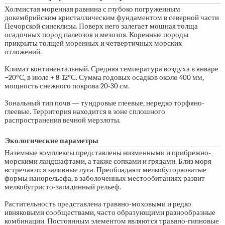
Холмистая моренная равнина с глубоко погруженным
докембрийским кристаллическим фундаментом в северной части
Печорской синеклизы. Поверх него залегает мощная толща
осадочных пород палеозоя и мезозоя. Коренные породы
прикрыты толщей моренных и четвертичных морских
отложений.
Климат континентальный. Средняя температура воздуха в январе
−20°С, в июле + 8-12°С. Сумма годовых осадков около 400 мм,
мощность снежного покрова
20-30 см.
Зональный тип почв — тундровые глеевые, нередко торфяно-
глеевые. Территория находится в зоне сплошного
распространения вечной мерзлоты.
Экологические параметры
Наземные комплексы представлены низменными и прибрежно-
морскими ландшафтами, а также сопками и грядами. Близ моря
встречаются заливные луга. Преобладают мелкобугорковатые
формы нанорельефа, в заболоченных местообитаниях развит
мелкобугристо-западинный рельеф.
Растительность представлена травяно-моховыми и редко
ивняковыми сообществами, часто образующими разнообразные
комбинации. Постоянным элементом являются травяно-гипновые