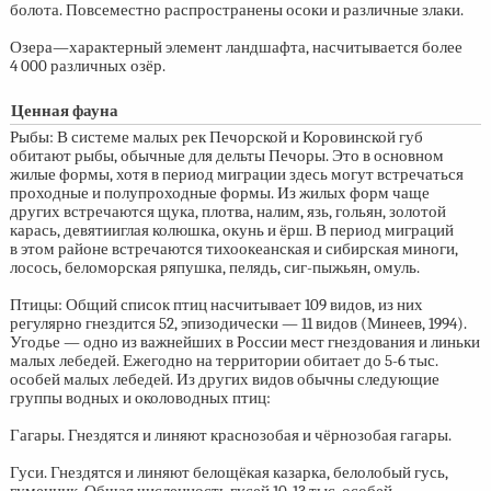
болота. Повсеместно распространены осоки и различные злаки.
Озера—характерный элемент ландшафта, насчитывается более
4 000 различных озёр.
Ценная фауна
Рыбы: В системе малых рек Печорской и Коровинской губ
обитают рыбы, обычные для дельты Печоры. Это в основном
жилые формы, хотя в период миграции здесь могут встречаться
проходные и полупроходные формы. Из жилых форм чаще
других встречаются щука, плотва, налим, язь, гольян, золотой
карась, девятииглая колюшка, окунь и ёрш. В период миграций
в этом районе встречаются тихоокеанская и сибирская миноги,
лосось, беломорская ряпушка, пелядь, сиг-пыжьян, омуль.
Птицы: Общий список птиц насчитывает 109 видов, из них
регулярно гнездится 52, эпизодически — 11 видов (Минеев, 1994).
Угодье — одно из важнейших в России мест гнездования и линьки
малых лебедей. Ежегодно на территории обитает до
5-6 тыс.
особей малых лебедей. Из других видов обычны следующие
группы водных и околоводных птиц:
Гагары. Гнездятся и линяют краснозобая и чёрнозобая гагары.
Гуси. Гнездятся и линяют белощёкая казарка, белолобый гусь,