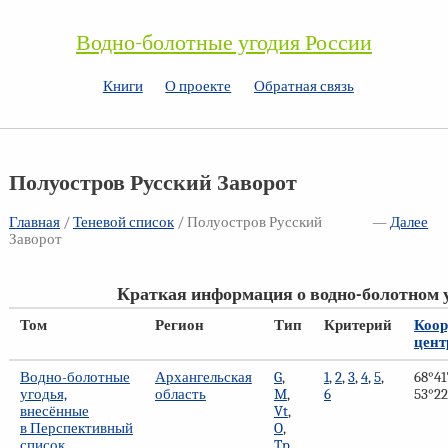
Водно-болотные угодия России
Книги
О проекте
Обратная связь
Полуостров Русский Заворот
Главная
/
Теневой список
/ Полуостров Русский
—
Далее
Заворот
Краткая информация о водно-болотном 
Том
Регион
Тип
Критерий
Коо
цент
Водно-болотные
Архангельская
G
,
1
,
2
,
3
,
4
,
5
,
68°41
угодья,
область
M
,
6
53°22
внесённые
Vt
,
в Перспективный
O
,
список
Tp