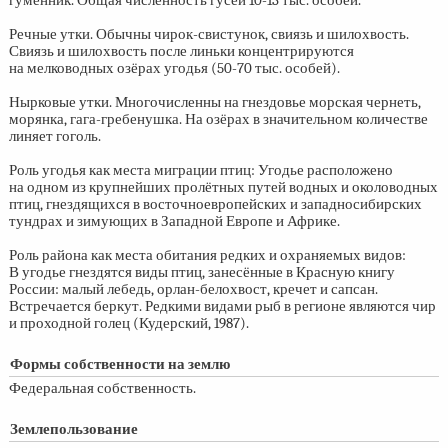
гуменник. Общая численность гусей
10-13 тыс.
особей.
Речные утки. Обычны чирок-свистунок, свиязь и шилохвость.
Свиязь и шилохвость после линьки концентрируются
на мелководных озёрах угодья
(50-70 тыс.
особей).
Нырковые утки. Многочисленны на гнездовье морская чернеть,
морянка, гага-гребенушка. На озёрах в значительном количестве
линяет гоголь.
Роль угодья как места миграции птиц: Угодье расположено
на одном из крупнейших пролётных путей водных и околоводных
птиц, гнездящихся в восточноевропейских и западносибирских
тундрах и зимующих в Западной Европе и Африке.
Роль района как места обитания редких и охраняемых видов:
В угодье гнездятся виды птиц, занесённые в Красную книгу
России: малый лебедь, орлан-белохвост, кречет и сапсан.
Встречается беркут. Редкими видами рыб в регионе являются чир
и проходной голец (Кудерский, 1987).
Формы собственности на землю
Федеральная собственность.
Землепользование