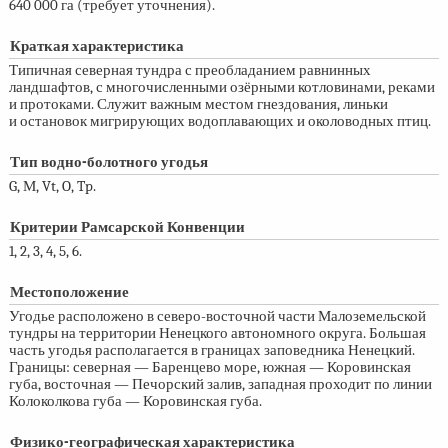
640 000 га (требует уточнения).
Краткая характеристика
Типичная северная тундра с преобладанием равнинных
ландшафтов, с многочисленными озёрными котловинами, реками
и протоками. Служит важным местом гнездования, линьки
и остановок мигрирующих водоплавающих и околоводных птиц.
Тип водно-болотного угодья
G, М, Vt, O, Tp.
Критерии Рамсарской Конвенции
1, 2, 3, 4, 5, 6.
Местоположение
Угодье расположено в северо-восточной части Малоземельской
тундры на территории Ненецкого автономного округа. Большая
часть угодья располагается в границах заповедника Ненецкий.
Границы: северная — Баренцево море, южная — Коровинская
губа, восточная — Печорский залив, западная проходит по линии
Колоколкова губа — Коровинская губа.
Физико-географическая характеристика