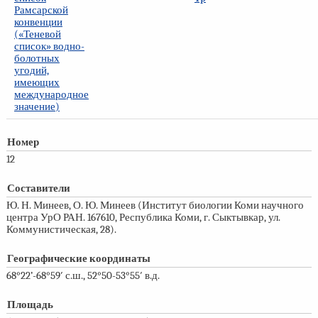
Рамсарской
конвенции
(«Теневой
список» водно-
болотных
угодий,
имеющих
международное
значение)
Номер
12
Составители
Ю. Н. Минеев, О. Ю. Минеев (Институт биологии Коми научного
центра УрО РАН. 167610, Республика Коми, г. Сыктывкар, ул.
Коммунистическая, 28).
Географические координаты
68°22’-68°59′ с.ш., 52°50-53°55′ в.д.
Площадь