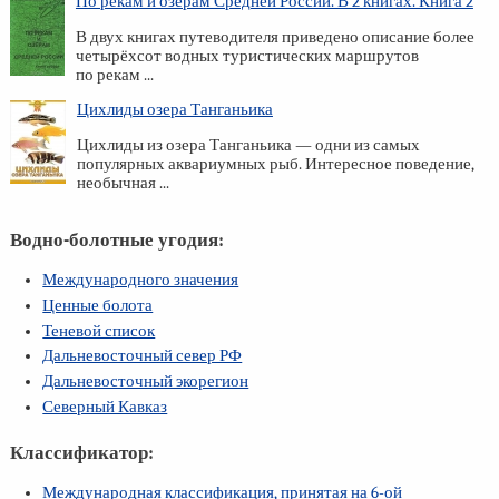
По рекам и озёрам Средней России. В 2 книгах. Книга 2
В двух книгах путеводителя приведено описание более
четырёхсот водных туристических маршрутов
по рекам ...
Цихлиды озера Танганьика
Цихлиды из озера Танганьика — одни из самых
популярных аквариумных рыб. Интересное поведение,
необычная ...
Водно-болотные угодия:
Международного значения
Ценные болота
Теневой список
Дальневосточный север РФ
Дальневосточный экорегион
Северный Кавказ
Классификатор:
Международная классификация, принятая на
6-ой