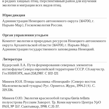
и редких хищных птиц. Перспективный район для изучения
экологии и миграции всех видов птиц.
Юрисдикция
Администрация Ненецкого автономного округа (164700, г.
Нарьян-Мар); Госкомэкология России.
Орган управления угодьем
Комитет экологии и природных ресурсов Ненецкого автономного
округа Архангельской области (164700, г. Нарьян-Мар).
Администрация государственного заповедника Ненецкий.
Литература
Кудерский Л.А. Пути формирования северных элементов
ихтиофауны Севера европейской территории СССР. Сб.научн.тр.
ГосНИИОРХ, вып.258,1987. С
102-121
Минеев Ю.Н. Птицы заказника «Ненецкий» (Северо-восток
Малоземельской тундры) Рус. Орнитол. Журн., 1994.3 (4). С.
319.336.
Минеев О.Ю. Экология краснозобой гагары Gavia tellata
полуострова Русским Заворот. Тр. Коми научного Центра УрО
РАН, № 157. Сыктывкар, 1998. С.31-37.