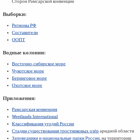
Сторон Рамсарской конвенции
Выборки:
Регионы РФ
Составители
ООПТ
Водные колонии:
Восточно-сибирское море
Чукотское море
Беринговое море
Охотское море
Приложения:
Рамсарская конвенция
Westlands International
Классификация угодий России
Стадии существования тростниковых озёр
аридной области
Заповедники и национальные парки России
, на территории