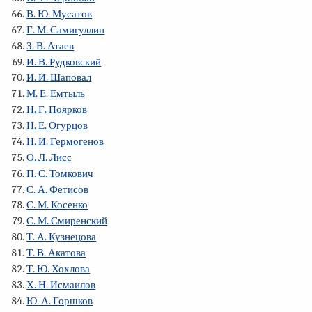
В. Ю. Мусатов
Г. М. Самигуллин
З. В. Атаев
И. В. Рудковский
И. И. Шаповал
М. Е. Емтыль
Н. Г. Поярков
Н. Е. Огурцов
Н. И. Гермогенов
О. Л. Лисс
П. С. Томкович
С. А. Фетисов
С. М. Косенко
С. М. Смиренский
Т. А. Кузнецова
Т. В. Акатова
Т. Ю. Хохлова
Х. Н. Исмаилов
Ю. А. Горшков