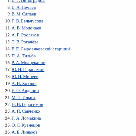
В. Г. Виноградов
В. А. Нечаев
В. М. Сапаев
Г. В. Бельчусова
А. В. Молочаев
А. Г. Росляков
Э. В. Рогачёва
Е. Е. Сыроечковский старший
П. А. Тильба
Р. А. Мнацеканов
Ю. Н. Герасимов
Ю. Н. Минеев
А. Н. Хохлов
В. О. Авданин
М. П. Ильюх
Н. Н. Герасимов
А. П. Савченко
Г. А. Ломакина
О. Л. Кузнецов
А. Б. Линьков