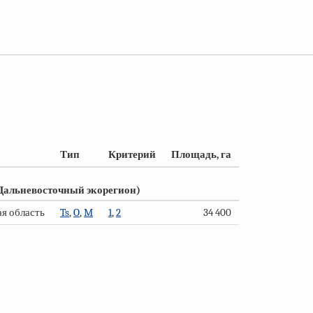
Тип
Критерий
Площадь, га
(Дальневосточный экорегион)
я область
Ts
,
O
,
M
1
,
2
34 400