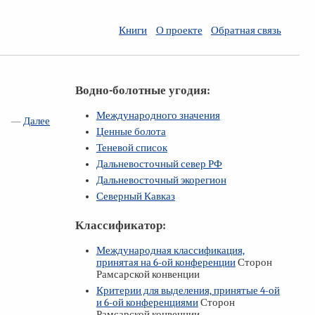
Книги
О проекте
Обратная связь
Водно-болотные угодия:
Международного значения
—
Далее
Ценные болота
Теневой список
Дальневосточный север РФ
Дальневосточный экорегион
Северный Кавказ
Классификатор:
Международная классификация,
принятая на
6-ой
конференции
Сторон
Рамсарской конвенции
Критерии для выделения, принятые
4-ой
и
6-ой
конференциями
Сторон
Рамсарской конвенции