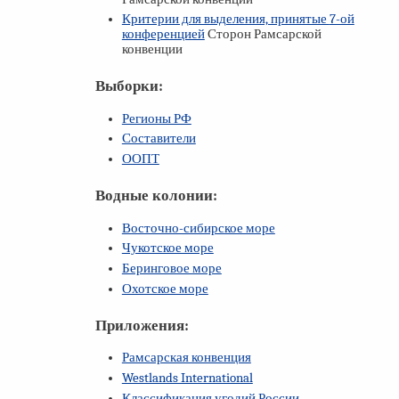
Критерии для выделения, принятые
7-ой
конференцией
Сторон Рамсарской
конвенции
Выборки:
Регионы РФ
Составители
ООПТ
Водные колонии:
Восточно-сибирское море
Чукотское море
Беринговое море
Охотское море
Приложения:
Рамсарская конвенция
Westlands International
Классификация угодий России