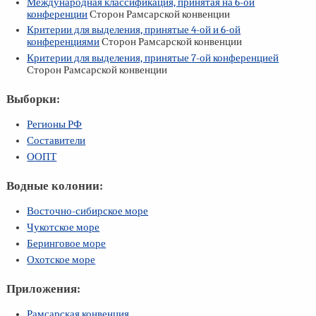
Международная классификация, принятая на
6-ой
конференции
Сторон Рамсарской конвенции
Критерии для выделения, принятые
4-ой
и
6-ой
конференциями
Сторон Рамсарской конвенции
Критерии для выделения, принятые
7-ой
конференцией
Сторон Рамсарской конвенции
Выборки:
Регионы РФ
Составители
ООПТ
Водные колонии:
Восточно-сибирское море
Чукотское море
Беринговое море
Охотское море
Приложения:
Рамсарская конвенция