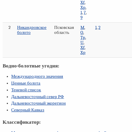
Xf
,
Xp
,
1
,
7
,
9
2
Никандровское
Псковская
M
,
1
,
2
болото
область
O
,
Tp
,
U
,
Xf
,
Xp
Водно-болотные угодия:
Международного значения
Ценные болота
Теневой список
Дальневосточный север РФ
Дальневосточный экорегион
Северный Кавказ
Классификатор: