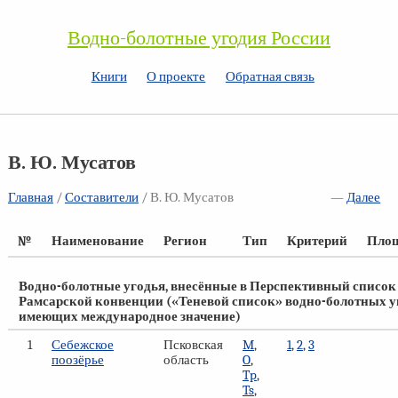
Водно-болотные угодия России
Книги
О проекте
Обратная связь
В. Ю. Мусатов
Главная
/
Составители
/ В. Ю. Мусатов
—
Далее
№
Наименование
Регион
Тип
Критерий
Площ
Водно-болотные угодья, внесённые в Перспективный список
Рамсарской конвенции («Теневой список» водно-болотных у
имеющих международное значение)
1
Себежское
Псковская
M
,
1
,
2
,
3
поозёрье
область
O
,
Tp
,
Ts
,