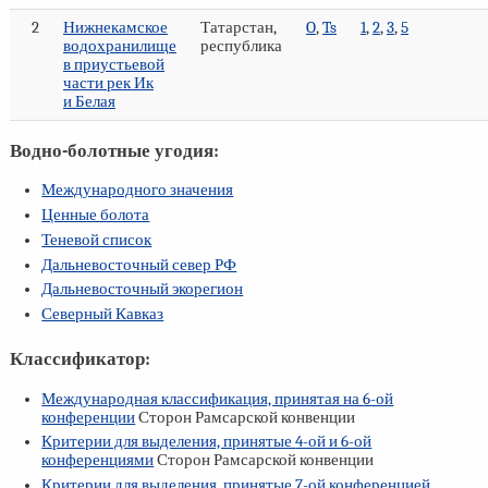
2
Нижнекамское
Татарстан,
O
,
Ts
1
,
2
,
3
,
5
водохранилище
республика
в приустьевой
части рек Ик
и Белая
Водно-болотные угодия:
Международного значения
Ценные болота
Теневой список
Дальневосточный север РФ
Дальневосточный экорегион
Северный Кавказ
Классификатор:
Международная классификация, принятая на
6-ой
конференции
Сторон Рамсарской конвенции
Критерии для выделения, принятые
4-ой
и
6-ой
конференциями
Сторон Рамсарской конвенции
Критерии для выделения, принятые
7-ой
конференцией