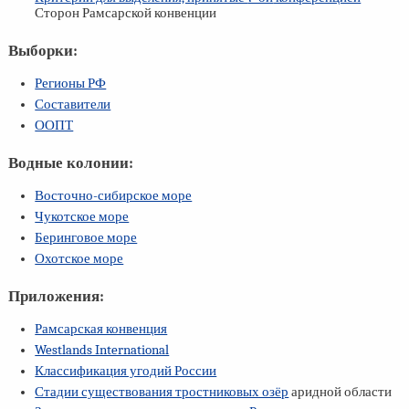
Сторон Рамсарской конвенции
Выборки:
Регионы РФ
Составители
ООПТ
Водные колонии:
Восточно-сибирское море
Чукотское море
Беринговое море
Охотское море
Приложения:
Рамсарская конвенция
Westlands International
Классификация угодий России
Стадии существования тростниковых озёр
аридной области