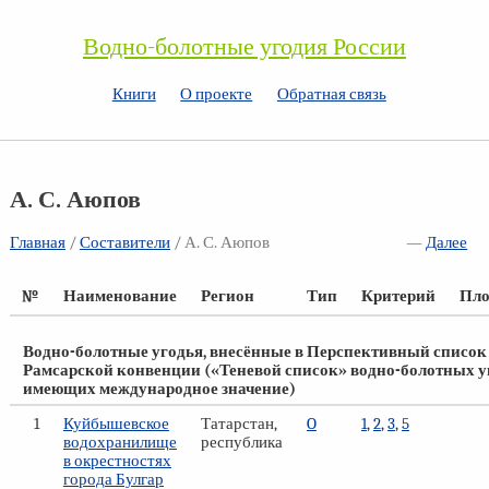
Водно-болотные угодия России
Книги
О проекте
Обратная связь
А. С. Аюпов
Главная
/
Составители
/ А. С. Аюпов
—
Далее
№
Наименование
Регион
Тип
Критерий
Пло
Водно-болотные угодья, внесённые в Перспективный список
Рамсарской конвенции («Теневой список» водно-болотных у
имеющих международное значение)
1
Куйбышевское
Татарстан,
O
1
,
2
,
3
,
5
водохранилище
республика
в окрестностях
города Булгар