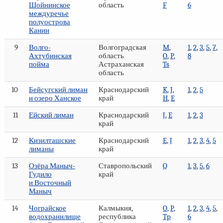
Шойнинское
область
F
6
междуречье
полуострова
Канин
9
Волго-
Волгоградская
M
,
1
,
2
,
3
,
5
,
7
,
Ахтубинская
область
O
,
P
,
8
пойма
Астраханская
Ts
область
10
Бейсугский лиман
Краснодарский
K
,
J
,
1
,
2
,
5
и озеро Ханское
край
H
,
E
11
Ейский лиман
Краснодарский
J
,
E
1
,
2
,
3
край
12
Кизилташские
Краснодарский
E
,
J
1
,
2
,
3
,
4
,
5
лиманы
край
13
Озёра Маныч-
Ставропольский
Q
1
,
3
,
5
,
6
Гудило
край
и Восточный
Маныч
14
Чограйское
Калмыкия,
O
,
P
,
1
,
2
,
3
,
4
,
5
,
водохранилище
республика
Tp
6