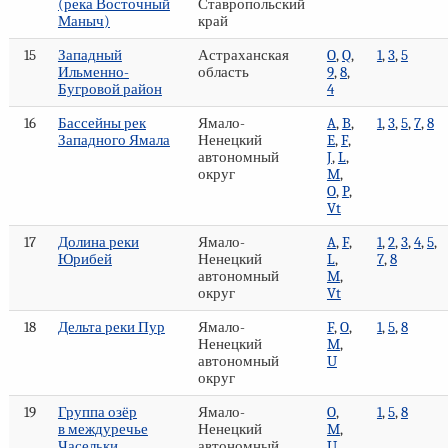
(река Восточный
Ставропольский
Маныч)
край
15
Западный
Астраханская
O
,
Q
,
1
,
3
,
5
Ильменно-
область
9
,
8
,
Бугровой район
4
16
Бассейны рек
Ямало-
A
,
B
,
1
,
3
,
5
,
7
,
8
Западного Ямала
Ненецкий
E
,
F
,
автономный
J
,
L
,
округ
M
,
O
,
P
,
Vt
17
Долина реки
Ямало-
A
,
F
,
1
,
2
,
3
,
4
,
5
,
Юрибей
Ненецкий
L
,
7
,
8
автономный
M
,
округ
Vt
18
Дельта реки Пур
Ямало-
F
,
O
,
1
,
5
,
8
Ненецкий
M
,
автономный
U
округ
19
Группа озёр
Ямало-
O
,
1
,
5
,
8
в междуречье
Ненецкий
M
,
Часельки
автономный
U