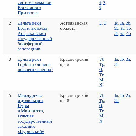
система лиманов
4
,
2
,
Восточного
9
Приазовья
2
Дельта реки
Астраханская
L
,
Q
1c
,
2a
,
2b
,
Волги, включая
область
2c
,
3a
,
3b
,
Астраханский
3c
,
4a
,
4b
государственный
биосферный
заповедник
3
Дельта реки
Красноярский
Vt
,
1a
,
1b
,
2a
,
Горбита (долина
край
Tp
,
3a
нижнего течения)
O
,
Tr
,
M
,
N
4
Междуречье
Красноярский
Vt
,
1a
,
1b
,
2a
,
и долины рек
край
Tp
,
3a
Пуры
O
,
и Мокоритто,
Tr
,
включая
M
,
государственный
N
заказник
«Пуринский»