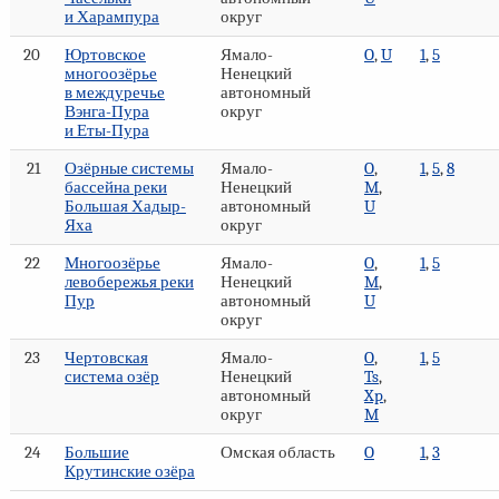
и Харампура
округ
20
Юртовское
Ямало-
O
,
U
1
,
5
многоозёрье
Ненецкий
в междуречье
автономный
Вэнга-Пура
округ
и Еты-Пура
21
Озёрные системы
Ямало-
O
,
1
,
5
,
8
бассейна реки
Ненецкий
M
,
Большая Хадыр-
автономный
U
Яха
округ
22
Многоозёрье
Ямало-
O
,
1
,
5
левобережья реки
Ненецкий
M
,
Пур
автономный
U
округ
23
Чертовская
Ямало-
O
,
1
,
5
система озёр
Ненецкий
Ts
,
автономный
Xp
,
округ
M
24
Большие
Омская область
O
1
,
3
Крутинские озёра