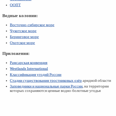
ООПТ
Водные колонии:
Восточно-сибирское море
Чукотское море
Беринговое море
Охотское море
Приложения:
Рамсарская конвенция
Westlands International
Классификация угодий России
Стадии существования тростниковых озёр
аридной области
Заповедники и национальные парки России
, на территории
которых сохраняются ценные водно-болотные угодья