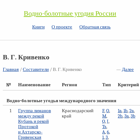
Водно-болотные угодия России
Книги
О проекте
Обратная связь
В. Г. Кривенко
Главная
/
Составители
/ В. Г. Кривенко
—
Далее
№
Наименование
Регион
Тип
Критерий
Водно-болотные угодья международного значения
1
Группа лиманов
Краснодарский
F
,
O
,
1a
,
1b
,
2a
,
между рекой
край
M
,
2b
,
3a
,
3b
Кубань и рекой
Q
,
J
,
Протокой
Ts
,
и Ахтарско-
A
,
6
,
Гривенская
1
,
3
,