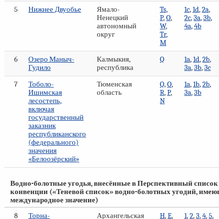
5
Нижнее Двуобье
Ямало-
Ts
,
1c
,
1d
,
2a
,
Ненецкий
P
,
O
,
2c
,
3a
,
3b
,
автономный
W
,
4a
,
4b
округ
Tr
,
M
6
Озеро Маныч-
Калмыкия,
Q
1a
,
1d
,
2b
,
Гудило
республика
3a
,
3b
,
3c
7
Тоболо-
Тюменская
Q
,
O
,
1a
,
1b
,
2b
,
Ишимская
область
R
,
P
,
3a
,
3b
лесостепь,
N
включая
государственный
заказник
республиканского
(федерального)
значения
«Белоозёрский»
Водно-болотные угодья, внесённые в Перспективный список
конвенции («Теневой список» водно-болотных угодий, име
международное значение)
8
Торна-
Архангельская
H
,
E
,
1
,
2
,
3
,
4
,
5
,