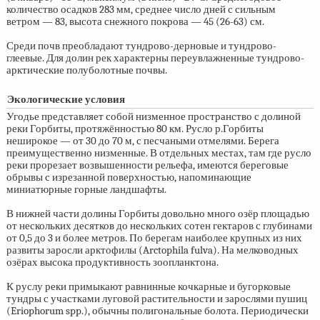
количество осадков 283 мм, среднее число дней с сильным
ветром — 83, высота снежного покрова — 45
(26-63)
см.
Среди почв преобладают тундрово-дерновые и тундрово-
глеевые. Для долин рек характерны переувлажненные тундрово-
арктические полуболотные почвы.
Экологические условия
Угодье представляет собой низменное пространство с долиной
реки Горбиты, протяжённостью 80 км. Русло р.Горбиты
неширокое — от 30 до 70 м, с песчаными отмелями. Берега
преимущественно низменные. В отдельных местах, там где русло
реки прорезает возвышенности рельефа, имеются береговые
обрывы с изрезанной поверхностью, напоминающие
миниатюрные горные ландшафты.
В нижней части долины Горбиты довольно много озёр площадью
от нескольких десятков до нескольких сотен гектаров с глубинами
от 0,5 до 3 и более метров. По берегам наиболее крупных из них
развиты заросли арктофилы (Arctophila fulva). На мелководных
озёрах высока продуктивность зоопланктона.
К руслу реки примыкают равнинные кочкарные и бугорковые
тундры с участками луговой растительности и зарослями пушиц
(Eriophorum spp.), обычны полигональные болота. Периодически