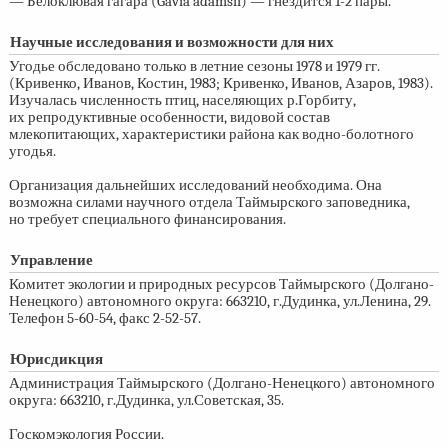
— Белоклювая гагара (Gavia adamsii) — гнездится
1-2 пары.
Научные исследования и возможности для них
Угодье обследовано только в летние сезоны 1978 и 1979 гг.
(Кривенко, Иванов, Костин, 1983; Кривенко, Иванов, Азаров, 1983).
Изучалась численность птиц, населяющих р.Горбиту,
их репродуктивные особенности, видовой состав
млекопитающих, характеристики района как водно-болотного
угодья.
Организация дальнейших исследований необходима. Она
возможна силами научного отдела Таймырского заповедника,
но требует специального финансирования.
Управление
Комитет экологии и природных ресурсов Таймырского (Долгано-
Ненецкого) автономного округа: 663210, г.Дудинка, ул.Ленина, 29.
Телефон
5-60-54,
факс
2-52-57.
Юрисдикция
Администрация Таймырского (Долгано-Ненецкого) автономного
округа: 663210, г.Дудинка, ул.Советская, 35.
Госкомэкология России.