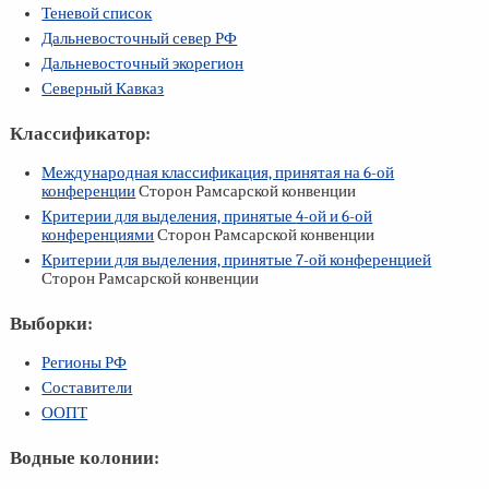
Теневой список
Дальневосточный север РФ
Дальневосточный экорегион
Северный Кавказ
Классификатор:
Международная классификация, принятая на
6-ой
конференции
Сторон Рамсарской конвенции
Критерии для выделения, принятые
4-ой
и
6-ой
конференциями
Сторон Рамсарской конвенции
Критерии для выделения, принятые
7-ой
конференцией
Сторон Рамсарской конвенции
Выборки:
Регионы РФ
Составители
ООПТ
Водные колонии: