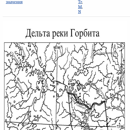
значения
Tr
,
M
,
N