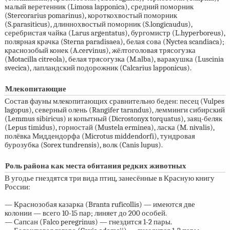
малый веретенник (Limosa lapponica), средний поморник
(Stercorarius pomarinus), короткохвостый поморник
(S.parasiticus), длиннохвостый поморник (S.longicaudus),
серебристая чайка (Larus argentatus), бургомистр (L.hyperboreus),
полярная крачка (Sterna paradisaea), белая сова (Nyctea scandiaca);
краснозобый конек (A.cervinus), жёлтоголовая трясогузка
(Motacilla citreola), белая трясогузка (M.alba), варакушка (Luscinia
svecica), лапландский подорожник (Calcarius lapponicus).
Млекопитающие
Состав фауны млекопитающих сравнительно беден: песец (Vulpes
lagopus), северный олень (Rangifer tarandus), лемминги сибирский
(Lemmus sibiricus) и копытный (Dicrostonyx torquatus), заяц-беляк
(Lepus timidus), горностай (Mustela erminea), ласка (M. nivalis),
полёвка Миддендорфа (Microtus middendorfi), тундровая
бурозубка (Sorex tundrensis), волк (Canis lupus).
Роль района как места обитания редких животных
В угодье гнездятся три вида птиц, занесённые в Красную книгу
России:
— Краснозобая казарка (Branta ruficollis) — имеются две
колонии — всего
10-15 пар;
линяет до 200 особей.
— Сапсан (Falco peregrinus) — гнездится
1-2 пары.