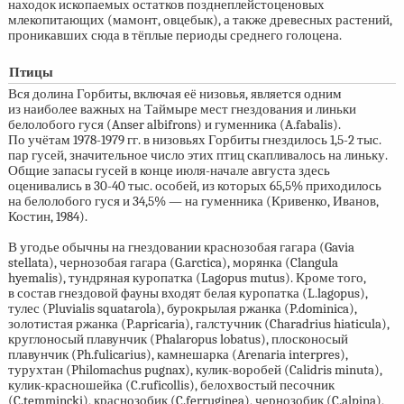
находок ископаемых остатков позднеплейстоценовых
млекопитающих (мамонт, овцебык), а также древесных растений,
проникавших сюда в тёплые периоды среднего голоцена.
Птицы
Вся долина Горбиты, включая её низовья, является одним
из наиболее важных на Таймыре мест гнездования и линьки
белолобого гуся (Anser albifrons) и гуменника (A.fabalis).
По учётам
1978-1979 гг.
в низовьях Горбиты гнездилось
1,5-2 тыс.
пар гусей, значительное число этих птиц скапливалось на линьку.
Общие запасы гусей в конце июля-начале августа здесь
оценивались в
30-40 тыс.
особей, из которых 65,5% приходилось
на белолобого гуся и 34,5% — на гуменника (Кривенко, Иванов,
Костин, 1984).
В угодье обычны на гнездовании краснозобая гагара (Gavia
stellata), чернозобая гагара (G.arctica), морянка (Clangula
hyemalis), тундряная куропатка (Lagopus mutus). Кроме того,
в состав гнездовой фауны входят белая куропатка (L.lagopus),
тулес (Pluvialis squatarola), бурокрылая ржанка (P.dominica),
золотистая ржанка (P.apricaria), галстучник (Charadrius hiaticula),
круглоносый плавунчик (Phalaropus lobatus), плосконосый
плавунчик (Ph.fulicarius), камнешарка (Arenaria interpres),
турухтан (Philomachus pugnax), кулик-воробей (Calidris minuta),
кулик-красношейка (C.ruficollis), белохвостый песочник
(C.temmincki), краснозобик (C.ferruginea), чернозобик (C.alpina),