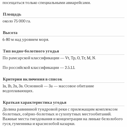
посещаться только специальными авиарейсами.
Площадь
около 75 000 га.
Высота
6-80 м
над уровнем моря.
Тип водно-болотного угодья
По рамсарской классификации — Vt, Tp, O, Tr, M, N.
По российской классификации — 2.5.1.1.
Критерии включения в список
1a, 1b, 2a, 3a. Основной — 3а — массовое обитание
водоплавающих.
Краткая характеристика угодья
Долина равнинной тундровой реки с прилежащим комплексом
болотных, озёрно-болотных и сухопутных местообитаний.
Важные места гнездования и концентрации на линьке белолобого
гуся, гуменника и краснозобой казарки.