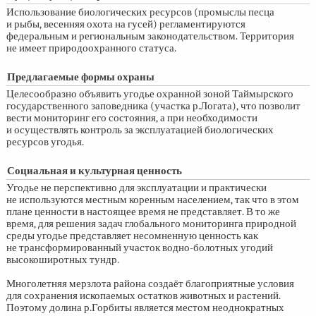
Использование биологических ресурсов (промыслы песца
и рыбы, весенняя охота на гусей) регламентируются
федеральным и региональным законодательством. Территория
не имеет природоохранного статуса.
Предлагаемые формы охраны
Целесообразно объявить угодье охранной зоной Таймырского
государственного заповедника (участка р.Логата), что позволит
вести мониторинг его состояния, а при необходимости
и осуществлять контроль за эксплуатацией биологических
ресурсов угодья.
Социальная и культурная ценность
Угодье не перспективно для эксплуатации и практически
не используются местным коренным населением, так что в этом
плане ценности в настоящее время не представляет. В то же
время, для решения задач глобального мониторинга природной
среды угодье представляет несомненную ценность как
не трансформированный участок водно-болотных угодий
высокоширотных тундр.
Многолетняя мерзлота района создаёт благоприятные условия
для сохранения ископаемых остатков животных и растений.
Поэтому долина р.Горбиты является местом неоднократных