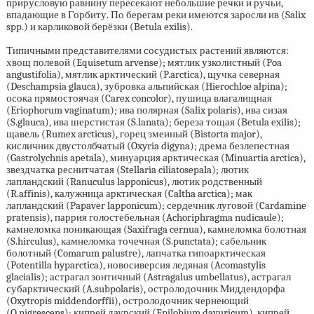
прирусловую равнину пересекают небольшие речки и ручьи,
впадающие в Горбиту. По берегам реки имеются заросли ив (Salix
spp.) и карликовой берёзки (Betula exilis).
Типичными представителями сосудистых растений являются:
хвощ полевой (Equisetum arvense); мятлик узколистный (Poa
angustifolia), мятлик арктический (P.arctica), щучка северная
(Deschampsia glauca), зубровка альпийская (Hierochloe alpina);
осока прямостоячая (Carex concolor), пушица влагалищная
(Eriophorum vaginatum); ива полярная (Salix polaris), ива сизая
(S.glauca), ива шерстистая (S.lanata); береза тощая (Betula exilis);
щавель (Rumex arcticus), горец змеиный (Bistorta major),
кисличник двустолбчатый (Oxyria digyna); дрема безлепестная
(Gastrolychnis apetala), минуарция арктическая (Minuartia arctica),
звездчатка реснитчатая (Stellaria ciliatosepala); лютик
лапландский (Ranuculus lapponicus), лютик родственный
(R.affinis), калужница арктическая (Caltha arctica); мак
лапландский (Papaver lapponicum); сердечник луговой (Cardamine
pratensis), паррия голостебельная (Achoriphragma nudicaule);
камнеломка поникающая (Saxifraga cernua), камнеломка болотная
(S.hirculus), камнеломка точечная (S.punctata); сабельник
болотный (Comarum palustre), лапчатка гипоарктическая
(Potentilla hyparctica), новосиверсия ледяная (Acomastylis
glacialis); астрагал зонтичный (Astragalus umbellatus), астрагал
субарктический (A.subpolaris), остролодочник Миддендорфа
(Oxytropis middendorffii), остролодочник чернеющий
(O.nigrescens); кипрей даурский (Epilobium davuricum), кипрей