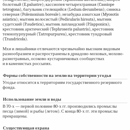
болотный (E.palustre); кассиопея четырехгранная (Cassiope
tetrogona), багульник стелющийся (Ledum decumbens); синюха
северная (Polemonium boreale); незабудка азиатская (Myosotis
asiatica); мытник волосистый (Pedicularis hirsuta), мытник
судетский (P.sudetica), мытник лапландский (P.lapponica);
крестовник арктический (Tephroseris palustris), крестовник
темнопурпурный (T.atropurpurea), крестовник тундровый
(T.tundricola).
Мхи и лишайники отличаются чрезвычайно высоким видовым
разнообразием и распространены в дриадово-моховых, мохово-
разнотравных, осоково-кустарничковых сообществах
и в каменистых россыпях.
Формы собственности на землю на территории угодья
Угодье относится к территориям государственного резервного
фонда.
Использование земли и воды
В
70-х —
первой половине
80-х
гг. производились промыслы
песца (зимой) и рыбы (летом). С конца
80-х
гг. эти промыслы
прекращены.
Существующая охрана