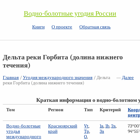
Водно-болотные угодия России
Книги
О проекте
Обратная связь
Дельта реки Горбита (долина нижнего
течения)
Главная
/
Угодия международного значения
/ Дельта
—
Далее
реки Горбита (долина нижнего течения)
Краткая информация о водно-болотном 
Том
Регион
Тип
Критерий
Коор
цент
Водно-болотные
Красноярский
Vt
,
1a
,
1b
,
2a
,
73°00'
угодья
край
Tp
,
3a
94°55'
международного
O
,