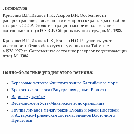
Литература
Кривенко В.Г., Иванов Г.К., Азаров В.И. Особенности
распространения, численности и вопросы охраны краснозобой
казарки в СССР. Экология и рациональное использование
охотничьих птиц в РСФСР. Сборник научных трудов. М., 1983.
Кривенко В.Г., Иванов Г.К., Костин И.О. Результаты учёта
численности белолобого гуся и гуменника на Таймыре
в
1978-1979 гг.
Современное состояние ресурсов водоплавающих
птиц. М., 1984.
Водно-болотные угодия этого региона:
Берёзовые острова Финского залива Балтийского моря
Бреховские острова (Внутренняя дельта Енисея)
Верхнее Двуобье
Веселовское и Усть-Манычское водохранилища
Группа лиманов между рекой Кубань и рекой Протокой
и Ахтарско-Гривенская система лиманов Восточного
Приазовья