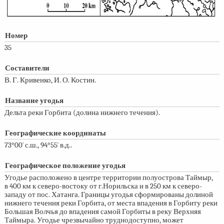
Номер
35
Составители
В. Г. Кривенко, И. О. Костин.
Название угодья
Дельта реки Горбита (долина нижнего течения).
Географические координаты
73°00´ с.ш., 94°55´ в.д..
Географическое положение угодья
Угодье расположено в центре территории полуострова Таймыр,
в 400 км к северо-востоку от г.Норильска и в 250 км к северо-
западу от пос. Хатанга. Границы угодья сформированы долиной
нижнего течения реки Горбита, от места впадения в Горбиту реки
Большая Волчья до впадения самой Горбиты в реку Верхняя
Таймыра. Угодье чрезвычайно труднодоступно, может