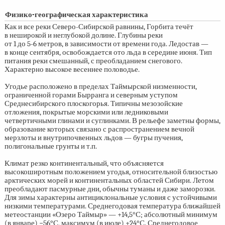
Физико-географическая характеристика
Как и все реки Северо-Сибирской равнины, Горбита течёт
в неширокой и неглубокой долине. Глубины реки
от 1 до
5-6 метров,
в зависимости от времени года. Ледостав —
в конце сентября, освобождается ото льда в середине июня. Тип
питания реки смешанный, с преобладанием снегового.
Характерно высокое весеннее половодье.
Угодье расположено в пределах Таймырской низменности,
ограниченной горами Бырранга и северным уступом
Среднесибирского плоскогорья. Типичны мезозойские
отложения, покрытые морскими или ледниковыми
четвертичными глинами и суглинками. В рельефе заметны формы,
образование которых связано с распространением вечной
мерзлоты и внутрипочвенных льдов — бугры пучения,
полигональные грунты и т.п.
Климат резко континентальный, что объясняется
высокоширотным положением угодья, относительной близостью
арктических морей и континентальных областей Сибири. Летом
преобладают пасмурные дни, обычны туманы и даже заморозки.
Для зимы характерны антициклональные условия с устойчивыми
низкими температурами. Среднегодовая температура ближайшей
метеостанции «Озеро Таймыр» — +14,5°С; абсолютный минимум
(в январе) −56°С, максимум (в июле) +24°С. Среднегодовое