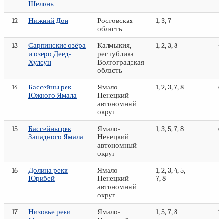
Шелонь
12
Нижний Дон
Ростовская
1, 3, 7
область
13
Сарпинские озёра
Калмыкия,
1, 2, 3, 8
и озеро Деед-
республика
Хулсун
Волгоградская
область
14
Бассейны рек
Ямало-
1, 2, 3, 7, 8
Южного Ямала
Ненецкий
автономный
округ
15
Бассейны рек
Ямало-
1, 3, 5, 7, 8
Западного Ямала
Ненецкий
автономный
округ
16
Долина реки
Ямало-
1, 2, 3, 4, 5,
Юрибей
Ненецкий
7, 8
автономный
округ
17
Низовье реки
Ямало-
1, 5, 7, 8