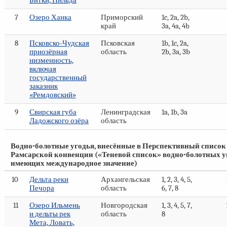
Битки, Пильда
7
Озеро Ханка
Приморский
1c, 2a, 2b,
край
3a, 4a, 4b
8
Псковско-Чудская
Псковская
1b, 1c, 2a,
приозёрная
область
2b, 3a, 3b
низменность,
включая
государственный
заказник
«Ремдовский»
9
Свирская губа
Ленинградская
1a, 1b, 3a
Ладожского озёра
область
Водно-болотные угодья, внесённые в Перспективный список
Рамсарской конвенции («Теневой список» водно-болотных у
имеющих международное значение)
10
Дельта реки
Архангельская
1, 2, 3, 4, 5,
Печора
область
6, 7, 8
11
Озеро Ильмень
Новгородская
1, 3, 4, 5, 7,
и дельты рек
область
8
Мета, Ловать,