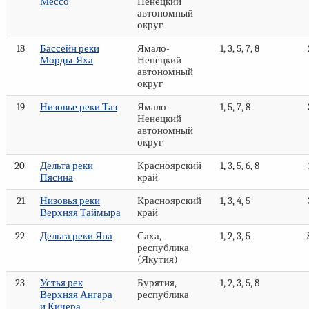
Мессо
Ненецкий
автономный
округ
18
Бассейн реки
Ямало-
1, 3, 5, 7, 8
Морды-Яха
Ненецкий
автономный
округ
19
Низовье реки Таз
Ямало-
1, 5, 7, 8
Ненецкий
автономный
округ
20
Дельта реки
Красноярский
1, 3, 5, 6, 8
Пясина
край
21
Низовья реки
Красноярский
1, 3, 4, 5
Верхняя Таймыра
край
22
Дельта реки Яна
Саха,
1, 2, 3, 5
республика
(Якутия)
23
Устья рек
Бурятия,
1, 2, 3, 5, 8
Верхняя Ангара
республика
и Кичера