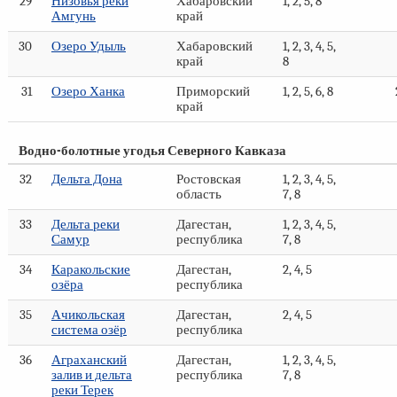
29
Низовья реки
Хабаровский
1, 2, 5, 8
Амгунь
край
30
Озеро Удыль
Хабаровский
1, 2, 3, 4, 5,
край
8
31
Озеро Ханка
Приморский
1, 2, 5, 6, 8
край
Водно-болотные угодья Северного Кавказа
32
Дельта Дона
Ростовская
1, 2, 3, 4, 5,
область
7, 8
33
Дельта реки
Дагестан,
1, 2, 3, 4, 5,
Самур
республика
7, 8
34
Каракольские
Дагестан,
2, 4, 5
озёра
республика
35
Ачикольская
Дагестан,
2, 4, 5
система озёр
республика
36
Аграханский
Дагестан,
1, 2, 3, 4, 5,
залив и дельта
республика
7, 8
реки Терек