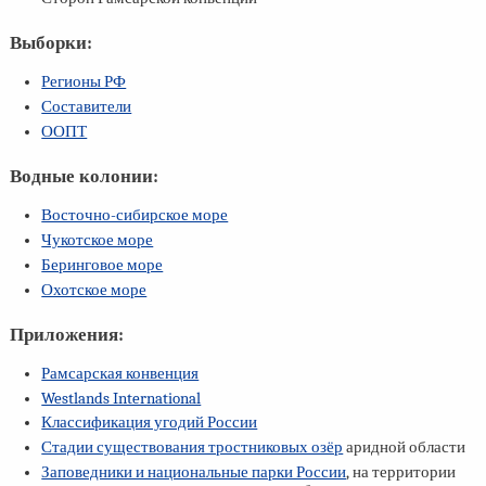
Выборки:
Регионы РФ
Составители
ООПТ
Водные колонии:
Восточно-сибирское море
Чукотское море
Беринговое море
Охотское море
Приложения:
Рамсарская конвенция
Westlands International
Классификация угодий России
Стадии существования тростниковых озёр
аридной области
Заповедники и национальные парки России
, на территории