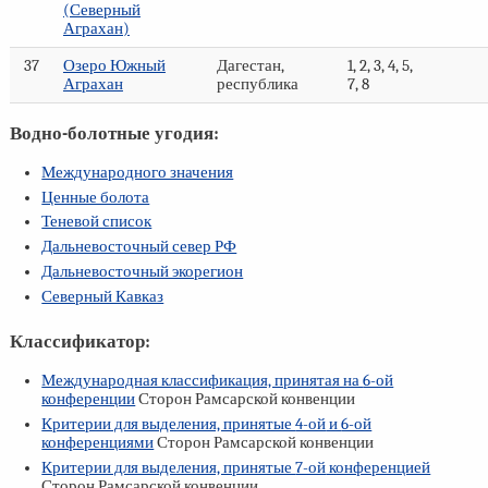
(Северный
Аграхан)
37
Озеро Южный
Дагестан,
1, 2, 3, 4, 5,
Аграхан
республика
7, 8
Водно-болотные угодия:
Международного значения
Ценные болота
Теневой список
Дальневосточный север РФ
Дальневосточный экорегион
Северный Кавказ
Классификатор:
Международная классификация, принятая на
6-ой
конференции
Сторон Рамсарской конвенции
Критерии для выделения, принятые
4-ой
и
6-ой
конференциями
Сторон Рамсарской конвенции
Критерии для выделения, принятые
7-ой
конференцией
Сторон Рамсарской конвенции