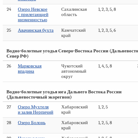
24
Озеро Невское
Сахалинская
1, 2, 3, 5, 8
с прилегающей
область
низменностью
25
Авачинская бухта
Камчатский
1, 2, 3, 5, 6
край
Водно-болотные угодья Северо-Востока России (Дальневос
Север РФ)
26
Марковская
Чукотский
1, 4, 5, 8
впадина
автономный
округ
Водно-болотные угодья юга Дальнего Востока России
(Дальневосточный экорегион)
27
Озеро Мухтеля
Хабаровский
1, 2, 5
и залив Нерпичий
край
28
Озеро Болонь
Хабаровский
1, 2, 5, 8
край