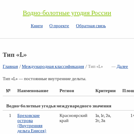
Водно-болотные угодия России
Книги
О проекте
Обратная связь
Тип «L»
Главная
/
Международная классификация
/ Тип «L»
—
Далее
Тип «L» — постоянные внутренние дельты.
№
Наименование
Регион
Критерии
Площ
Водно-болотные угодья международного значения
1
Бреховские
Красноярский
1a, 1c, 2a,
1
острова
край
2c, 3a
(Внутренняя
дельта Енисея)