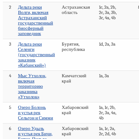
2
Дельта реки
Астраханская
1c, 2a, 2b,
Волги, включая
область
2c, 3a, 3b,
Астраханский
3c, 4a, 4b
государственный
биосферный
заповедник
3
Дельта реки
Бурятия,
1d, 2a, 3a
Селенги
республика
(государственный
заказник
«Кабанский»)
4
Мыс Утхолок,
Камчатский
1a, 3a
включая
край
территорию
заказника
«Утхолок»
5
Озеро Болонь
Хабаровский
1a, 1c, 2b,
и устья рек
край
2c, 3a, 4a,
Сельгон и Симми
4b
6
Озеро Удыль
Хабаровский
1a, 1c, 2a,
и устья рек Бичи,
край
2c, 2d, 4b