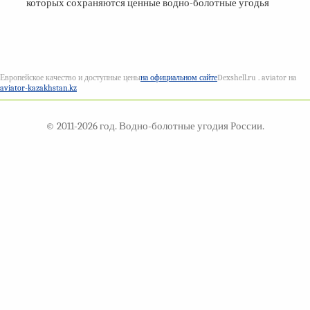
которых сохраняются ценные водно-болотные угодья
Европейское качество и доступные цены
на официальном сайте
Dexshell.ru . aviator на
aviator-kazakhstan.kz
© 2011-2026 год. Водно-болотные угодия России.