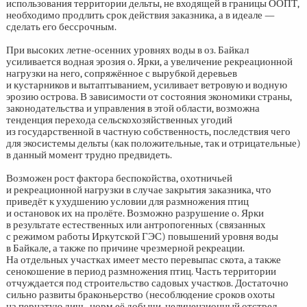
использования территории дельты, не входящей в границы ООПТ,
необходимо продлить срок действия заказника, а в идеале —
сделать его бессрочным.
При высоких летне-осенних уровнях воды в оз. Байкал
усиливается водная эрозия о. Ярки, а увеличение рекреационной
нагрузки на него, сопряжённое с вырубкой деревьев
и кустарников и вытаптыванием, усиливает ветровую и водную
эрозию острова. В зависимости от состояния экономики страны,
законодательства и управления в этой области, возможна
тенденция перехода сельскохозяйственных угодий
из государственной в частную собственность, последствия чего
для экосистемы дельты (как положительные, так и отрицательные)
в данный момент трудно предвидеть.
Возможен рост фактора беспокойства, охотничьей
и рекреационной нагрузки в случае закрытия заказника, что
приведёт к ухудшению условии для размножения птиц
и остановок их на пролёте. Возможно разрушение о. Ярки
в результате естественных или антропогенных (связанных
с режимом работы Иркутской ГЭС) повышений уровня воды
в Байкале, а также по причине чрезмерной рекреации.
На отдельных участках имеет место перевыпас скота, а также
сенокошение в период размножения птиц. Часть территории
отчуждается под строительство садовых участков. Достаточно
сильно развиты браконьерство (несоблюдение сроков охоты
на пернатую дичь, норм её добычи, нелицензионный отстрел