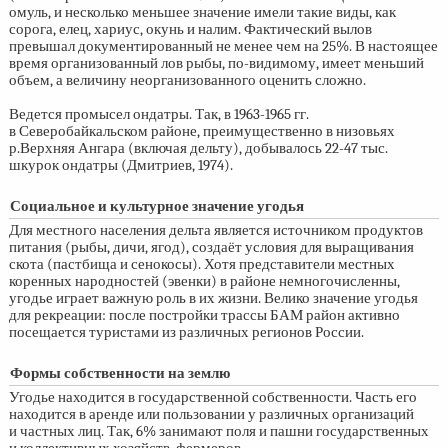
омуль, и несколько меньшее значение имели такие виды, как
сорога, елец, хариус, окунь и налим. Фактический вылов
превышал документированный не менее чем на 25%. В настоящее
время организованный лов рыбы, по-видимому, имеет меньший
объем, а величину неорганизованного оценить сложно.
Ведется промысел ондатры. Так, в
1963-1965 гг.
в Северобайкальском районе, преимущественно в низовьях
р.Верхняя Ангара (включая дельту), добывалось
22-47 тыс.
шкурок ондатры (Дмитриев, 1974).
Социальное и культурное значение угодья
Для местного населения дельта является источником продуктов
питания (рыбы, дичи, ягод), создаёт условия для выращивания
скота (пастбища и сенокосы). Хотя представители местных
коренных народностей (эвенки) в районе немногочисленны,
угодье играет важную роль в их жизни. Велико значение угодья
для рекреации: после постройки трассы БАМ район активно
посещается туристами из различных регионов России.
Формы собственности на землю
Угодье находится в государственной собственности. Часть его
находится в аренде или пользовании у различных организаций
и частных лиц. Так, 6% занимают поля и пашни государственных