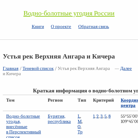
Водно-болотные угодия России
Книги
О проекте
Обратная связь
Устья рек Верхняя Ангара и Кичера
Главная
/
Теневой список
/ Устья рек Верхняя Ангара
—
Далее
и Кичера
Краткая информация о водно-болотном у
Том
Регион
Тип
Критерий
Коорди
центра
Водно-болотные
Бурятия,
L
,
1
,
2
,
3
,
5
,
8
55°55'00'
угодья,
республика
M
,
109°45'00
внесённые
O
,
в Перспективный
Tp
список