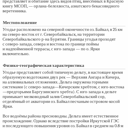
представляет и обитание здесь видов птиц, внесённых в Красную
книгу МСОП, — орлана-белохвоста, азиатского бекасовидного
веретенника.
Местоположение
Угодье расположено на северной оконечности оз. Байкал, в 25 км
на северо-восток от г. Северобайкальск, на территории
Северобайкальского р-на Бурятии. Границы угодья проходят
с северо-запада, севера и востока по границе поймы
и надпойменной террасы, с юго-запада — по о. Ярки
включительно.
Физико-географическая характеристика
Угодье представляет собой типичную дельту, в настоящее время
образуемую водотоками двух рек — Верхняя Ангара и Кичера,
на аллювиальных отложениях. Дельта окружена горными
системами (с северо-запада—Кичерским хребтом, с юго-востока
—предгорьями Баргузинского хребта). С юго-запада к дельте
примыкает мелководный залив Северобайкальский сор,
отделённый от акватории оз. Байкал песчаным островом-косой
Ярки.
Все водоёмы района пресноводны. Дельта имеет естественное
происхождение. Однако вследствие постройки Иркутской ГЭС
и последующего повышения уровня оз. Байкал в среднем на 0.8 м