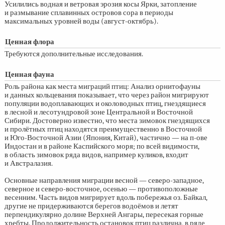
Усилились водная и ветровая эрозия косы Ярки, затопление
и размывание сплавинных островов сора в периоды
максимальных уровней воды (август-октябрь).
Ценная флора
Требуются дополнительные исследования.
Ценная фауна
Роль района как места миграций птиц: Анализ орнитофауны
и данных кольцевания показывает, что через район мигрируют
популяции водоплавающих и околоводных птиц, гнездящиеся
в лесной и лесотундровой зоне Центральной и Восточной
Сибири. Достоверно известно, что места зимовок гнездящихся
и пролётных птиц находятся преимущественно в Восточной
и Юго-Восточной Азии (Япония, Китай), частично — на п-ове
Индостан и в районе Каспийского моря; по всей видимости,
в область зимовок ряда видов, например куликов, входит
и Австралазия.
Основные направления миграции весной — северо-западное,
северное и северо-восточное, осенью — противоположные
весенним. Часть видов мигрирует вдоль побережья оз. Байкал,
другие не придерживаются берегов водоёмов и летят
перпендикулярно долине Верхней Ангары, пересекая горные
хребты. Продолжительность остановок птиц различна, в ряде