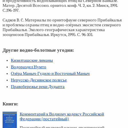
и продуктивность водоплавающих птиц на Северном Байкале.
Матер. Десятой Всесоюз. орнитол. конф. Ч. 2, кн. 2. Минск, 1991.
С.196-197.
Садков B. C. Материалы по орнитофауне северного Прибайкалья
и проблемы охраны птиц и водно-озёрных экосистем северного
Прибайкалья. Эколого-географическая характеристика
зооценозов Прибайкалья. Иркутск, 1995. С.
96-101.
Другие водно-болотные угодия:
Кизилташские лиманы
Водораздел Нумто
Озёра Маныч-Гудило и Восточный Маныч
Нерусско-Деснянское полесье
Правобережье реки Дудыпта
Книги:
Комментарий к Водному кодексу Российской
Федерации (постатейный)
Постатейный правовой научно-практический