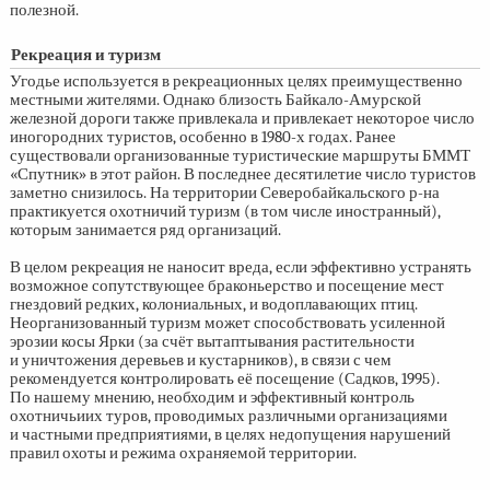
полезной.
Рекреация и туризм
Угодье используется в рекреационных целях преимущественно
местными жителями. Однако близость Байкало-Амурской
железной дороги также привлекала и привлекает некоторое число
иногородних туристов, особенно в
1980-х
годах. Ранее
существовали организованные туристические маршруты БММТ
«Спутник» в этот район. В последнее десятилетие число туристов
заметно снизилось. На территории Северобайкальского р-на
практикуется охотничий туризм (в том числе иностранный),
которым занимается ряд организаций.
В целом рекреация не наносит вреда, если эффективно устранять
возможное сопутствующее браконьерство и посещение мест
гнездовий редких, колониальных, и водоплавающих птиц.
Неорганизованный туризм может способствовать усиленной
эрозии косы Ярки (за счёт вытаптывания растительности
и уничтожения деревьев и кустарников), в связи с чем
рекомендуется контролировать её посещение (Садков, 1995).
По нашему мнению, необходим и эффективный контроль
охотничьиих туров, проводимых различными организациями
и частными предприятиями, в целях недопущения нарушений
правил охоты и режима охраняемой территории.