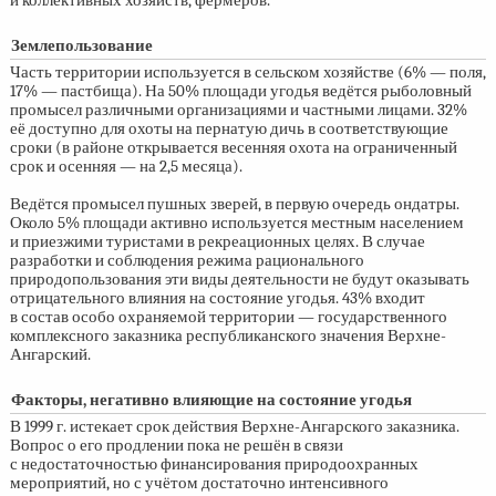
и коллективных хозяйств, фермеров.
Землепользование
Часть территории используется в сельском хозяйстве (6% — поля,
17% — пастбища). На 50% площади угодья ведётся рыболовный
промысел различными организациями и частными лицами. 32%
её доступно для охоты на пернатую дичь в соответствующие
сроки (в районе открывается весенняя охота на ограниченный
срок и осенняя — на 2,5 месяца).
Ведётся промысел пушных зверей, в первую очередь ондатры.
Около 5% площади активно используется местным населением
и приезжими туристами в рекреационных целях. В случае
разработки и соблюдения режима рационального
природопользования эти виды деятельности не будут оказывать
отрицательного влияния на состояние угодья. 43% входит
в состав особо охраняемой территории — государственного
комплексного заказника республиканского значения Верхне-
Ангарский.
Факторы, негативно влияющие на состояние угодья
В 1999 г. истекает срок действия Верхне-Ангарского заказника.
Вопрос о его продлении пока не решён в связи
с недостаточностью финансирования природоохранных
мероприятий, но с учётом достаточно интенсивного