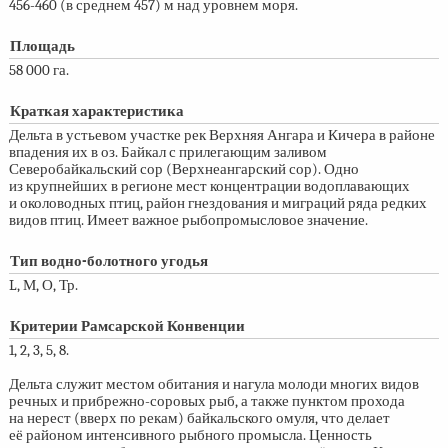
456-460
(в среднем 457) м над уровнем моря.
Площадь
58 000 га.
Краткая характеристика
Дельта в устьевом участке рек Верхняя Ангара и Кичера в районе
впадения их в оз. Байкал с прилегающим заливом
Северобайкальский сор (Верхнеангарский сор). Одно
из крупнейших в регионе мест концентрации водоплавающих
и околоводных птиц, район гнездования и миграций ряда редких
видов птиц. Имеет важное рыбопромысловое значение.
Тип водно-болотного угодья
L, М, О, Тр.
Критерии Рамсарской Конвенции
1, 2, 3, 5, 8.
Дельта служит местом обитания и нагула молоди многих видов
речных и прибрежно-соровых рыб, а также пунктом прохода
на нерест (вверх по рекам) байкальского омуля, что делает
её районом интенсивного рыбного промысла. Ценность