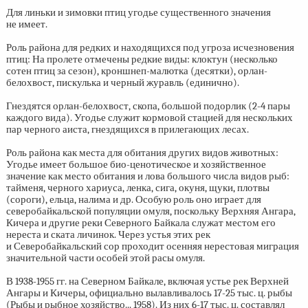
Для линьки и зимовки птиц угодье существенного значения
не имеет.
Роль района для редких и находящихся под угроза исчезновения
птиц: На пролете отмечены редкие виды: клоктун (несколько
сотен птиц за сезон), кроншнеп-малютка (десятки), орлан-
белохвост, пискулька и черный журавль (единично).
Гнездятся орлан-белохвост, скопа, большой подорлик
(2-4
пары
каждого вида). Угодье служит кормовой стацией для нескольких
пар черного аиста, гнездящихся в прилегающих лесах.
Роль района как места для обитания других видов животных:
Угодье имеет большое био-ценотическое и хозяйственное
значение как место обитания и лова большого числа видов рыб:
тайменя, черного хариуса, ленка, сига, окуня, щуки, плотвы
(сороги), ельца, налима и др. Особую роль оно играет для
северобайкальской популяции омуля, поскольку Верхняя Ангара,
Кичера и другие реки Северного Байкала служат местом его
нереста и ската личинок. Через устья этих рек
и Северобайкальский сор проходит осенняя нерестовая миграция
значительной части особей этой расы омуля.
В
1938-1955 гг.
на Северном Байкале, включая устье рек Верхней
Ангары и Кичеры, официально вылавливалось
17-25 тыс. ц.
рыбы
(Рыбы и рыбное хозяйство... 1958). Из них
6-17 тыс. ц.
составлял