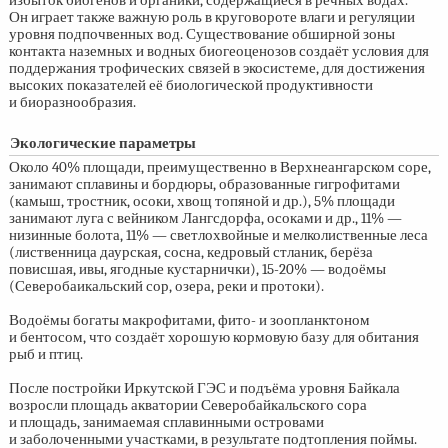
избыток биогенов и органики, содержащиеся в речных водах.
Он играет также важную роль в круговороте влаги и регуляции
уровня подпочвенных вод. Существование обширной зоны
контакта наземных и водных биогеоценозов создаёт условия для
поддержания трофических связей в экосистеме, для достижения
высоких показателей её биологической продуктивности
и биоразнообразия.
Экологические параметры
Около 40% площади, преимущественно в Верхнеангарском соре,
занимают сплавины и бордюры, образованные гигрофитами
(камыш, тростник, осоки, хвощ топяной и др.), 5% площади
занимают луга с вейником Лангсдорфа, осоками и др., 11% —
низинные болота, 11% — светлохвойные и мелколиственные леса
(лиственница даурская, сосна, кедровый стланик, берёза
повисшая, ивы, ягодные кустарнички),
15-20% —
водоёмы
(Северобаикальский сор, озера, реки и протоки).
Водоёмы богаты макрофитами, фито- и зоопланктоном
и бентосом, что создаёт хорошую кормовую базу для обитания
рыб и птиц.
После постройки Иркутской ГЭС и подъёма уровня Байкала
возросли площадь акватории Северобайкальского сора
и площадь, занимаемая сплавинными островами
и заболоченными участками, в результате подтопления поймы.