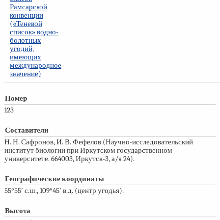
Рамсарской
конвенции
(«Теневой
список» водно-
болотных
угодий,
имеющих
международное
значение)
Номер
123
Составители
Н. Н. Сафронов, И. В. Фефелов (Научно-исследовательский
институт биологии при Иркутском государственном
университете. 664003, Иркутск-3, а/я 24).
Географические координаты
55°55′ с.ш., 109°45′ в.д. (центр угодья).
Высота