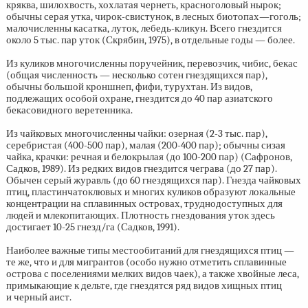
кряква, шилохвость, хохлатая чернеть, красноголовый нырок;
обычны серая утка, чирок-свистунок, в лесных биотопах—гоголь;
малочисленны касатка, луток, лебедь-кликун. Всего гнездится
около 5 тыс. пар уток (Скрябин, 1975), в отдельные годы — более.
Из куликов многочисленны поручейник, перевозчик, чибис, бекас
(общая численность — несколько сотен гнездящихся пар),
обычны большой кроншнеп, фифи, турухтан. Из видов,
подлежащих особой охране, гнездится до 40 пар азиатского
бекасовидного веретенника.
Из чайковых многочисленны чайки: озерная
(2-3 тыс.
пар),
серебристая
(400-500 пар),
малая
(200-400 пар);
обычны сизая
чайка, крачки: речная и белокрылая (до
100-200 пар)
(Сафронов,
Садков, 1989). Из редких видов гнездится чеграва (до 27 пар).
Обычен серый журавль (до 60 гнездящихся пар). Гнезда чайковых
птиц, пластинчатоклювых и многих куликов образуют локальные
концентрации на сплавинных островах, труднодоступных для
людей и млекопитающих. Плотность гнездования уток здесь
достигает
10-25 гнезд/га
(Садков, 1991).
Наиболее важные типы местообитаний для гнездящихся птиц —
те же, что и для мигрантов (особо нужно отметить сплавинные
острова с поселениями мелких видов чаек), а также хвойные леса,
примыкающие к дельте, где гнездятся ряд видов хищных птиц
и черный аист.