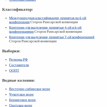
Классификатор:
Международная классификация, принятая на
6-ой
конференции
Сторон Рамсарской конвенции
Критерии для выделения, принятые
4-ой
и
6-ой
конференциями
Сторон Рамсарской конвенции
Критерии для выделения, принятые
7-ой
конференцией
Сторон Рамсарской конвенции
Выборки:
Регионы РФ
Составители
ООПТ
Водные колонии:
Восточно-сибирское море
Чукотское море
Беринговое море
Охотское море