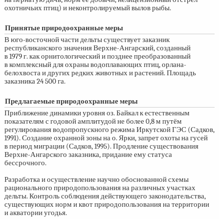
охотничьих птиц) и неконтролируемый вылов рыбы.
Принятые природоохранные меры
В юго-восточной части дельты существует заказник
республиканского значения Верхне-Ангарский, созданный
в 1979 г. как орнитологический и позднее преобразованный
в комплексный для охраны водоплавающих птиц, орлана-
белохвоста и других редких животных и растений. Площадь
заказника 24 500 га.
Предлагаемые природоохранные меры
Приближение динамики уровня оз. Байкал к естественным
показателям с годовой амплитудой не более 0,8 м путём
регулирования водопропускного режима Иркутской ГЭС (Садков,
1991). Создание охранной зоны на о. Ярки, запрет охоты на гусей
в период миграции (Садков, 1995). Продление существования
Верхне-Ангарского заказника, придание ему статуса
бессрочного.
Разработка и осуществление научно обоснованной схемы
рационального природопользования на различных участках
дельты. Контроль соблюдения действующего законодательства,
существующих норм и квот природопользования на территории
и акватории угодья.