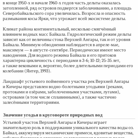
в конце
1950-х
и начале
1960-х
годов часть дельты оказалась
затопленной, ряд островов подвергся заболачиванию, а площадь
Северобайкальского сора увеличилась. Возросла и опасность
размывания косы Ярки, что угрожает всей экосистеме дельты.
Климат района континентальный, несколько смягчённый
влиянием водных масс Байкала. Гидрологический режим дельты
зависит как от величины стока Верхней Ангары, так и от уровня
Байкала. Минимум обводнения наблюдается в апреле-мае,
максимум — в августе-сентябре. Периодически имеют место
наводнения. Для водного режима Байкала и его притоков
характерна цикличность с периодами в
3-6;
10-12;
25-35 лет,
а также вековыми и, вероятно, более длительными периодами его
колебании (Янтер, 1993).
Ландшафт устьевого пойменного участка рек Верхней Ангары
и Кичеры представлен водно-болотными угодьями (реками,
протоками и озёрами, заболоченными участками, лугами),
островами (в том числе сплавинными), а также частично
залесёнными территориями.
Значение угодья в круговороте природных вод
Устьевой участок Верхней Ангары и Кичеры играет
значительную роль в поддержании уникального качества воды оз.
Байкал, аккумулируя механические примеси, ядовитые вещества,