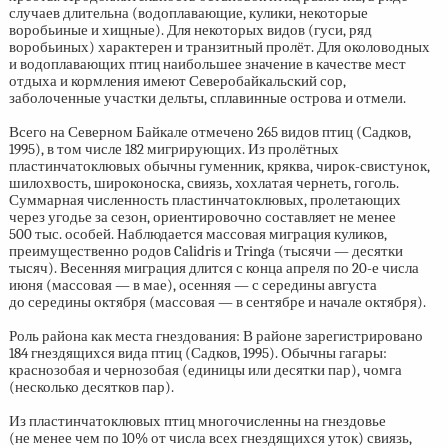
случаев длительна (водоплавающие, кулики, некоторые
воробьиные и хищные). Для некоторых видов (гуси, ряд
воробьиных) характерен и транзитный пролёт. Для околоводных
и водоплавающих птиц наибольшее значение в качестве мест
отдыха и кормления имеют Северобайкальский сор,
заболоченные участки дельты, сплавинные острова и отмели.
Всего на Северном Байкале отмечено 265 видов птиц (Садков,
1995), в том числе 182 мигрирующих. Из пролётных
пластинчатоклювых обычны гуменник, кряква, чирок-свистунок,
шилохвость, широконоска, свиязь, хохлатая чернеть, гоголь.
Суммарная численность пластинчатоклювых, пролетающих
через угодье за сезон, ориентировочно составляет не менее
500 тыс. особей. Наблюдается массовая миграция куликов,
преимущественно родов Calidris и Tringa (тысячи — десятки
тысяч). Весенняя миграция длится с конца апреля по
20-е
числа
июня (массовая — в мае), осенняя — с середины августа
до середины октября (массовая — в сентябре и начале октября).
Роль района как места гнездования: В районе зарегистрировано
184 гнездящихся вида птиц (Садков, 1995). Обычны гагары:
краснозобая и чернозобая (единицы или десятки пар), чомга
(несколько десятков пар).
Из пластинчатоклювых птиц многочисленны на гнездовье
(не менее чем по 10% от числа всех гнездящихся уток) свиязь,