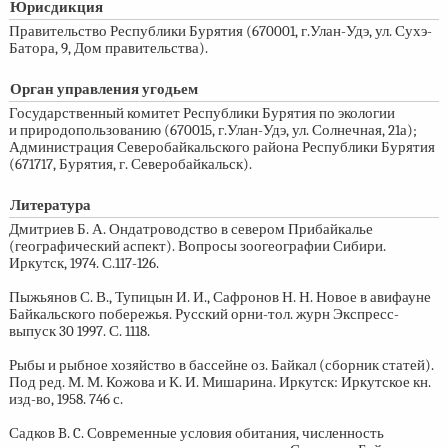
Юрисдикция
Правительство Республики Бурятия (670001, г.Улан-Удэ, ул. Сухэ-
Батора, 9, Дом правительства).
Орган управления угодьем
Государственный комитет Республики Бурятия по экологии
и природопользованию (670015, г.Улан-Удэ, ул. Солнечная, 21а);
Администрация Северобайкальского района Республики Бурятия
(671717, Бурятия, г. Северобайкальск).
Литература
Дмитриев Б. А. Ондатроводство в севером Прибайкалье
(географический аспект). Вопросы зоогеографии Сибири.
Иркутск, 1974. С.117-126.
Пыжьянов С. В., Тупицын И. И., Сафронов Н. Н. Новое в авифауне
Байкальского побережья. Русский орни-тол. журн Экспресс-
выпуск 30 1997. С. 1118.
Рыбы и рыбное хозяйство в бассейне оз. Байкал (сборник статей).
Под ред. М. М. Кожова и К. И. Мишарина. Иркутск: Иркутское кн.
изд-во, 1958. 746 с.
Садков B. C. Современные условия обитания, численность