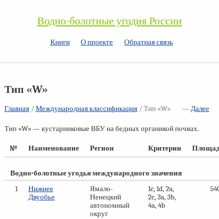
Водно-болотные угодия России
Книги
О проекте
Обратная связь
Тип «W»
Главная
/
Международная классификация
/ Тип «W»
—
Далее
Тип «W» — кустарниковые ВБУ на бедных органикой почвах.
№
Наименование
Регион
Критерии
Площадь
Водно-болотные угодья международного значения
1
Нижнее
Ямало-
1c, 1d, 2a,
54
Двуобье
Ненецкий
2c, 3a, 3b,
автономный
4a, 4b
округ