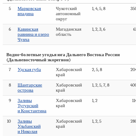
5
Марковская
Чукотский
1, 4, 5, 8
35
впадина
автономный
округ
6
Кавинская
Магаданская
1, 2, 3, 6
6
равнина и озеро
область
Чукча
Водно-болотные угодья юга Дальнего Востока России
(Дальневосточный экорегион)
7
Удская губа
Хабаровский
2, 5, 8
20
край
8
Шантарские
Хабаровский
1, 2, 5, 7, 8
40
острова
край
9
Заливы
Хабаровский
1, 2
11
Тугурский
край
и Константина
10
Заливы
Хабаровский
1, 2, 5
28
Ульбанский
край
и Николая