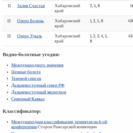
11
Залив Счастья
Хабаровский
2, 5, 8
5
край
12
Озеро Болонь
Хабаровский
1, 2, 5, 8
43
край
13
Озеро Удыль
Хабаровский
1, 2, 3, 4, 5,
43
край
8
Водно-болотные угодия:
Международного значения
Ценные болота
Теневой список
Дальневосточный север РФ
Дальневосточный экорегион
Северный Кавказ
Классификатор:
Международная классификация, принятая на
6-ой
конференции
Сторон Рамсарской конвенции