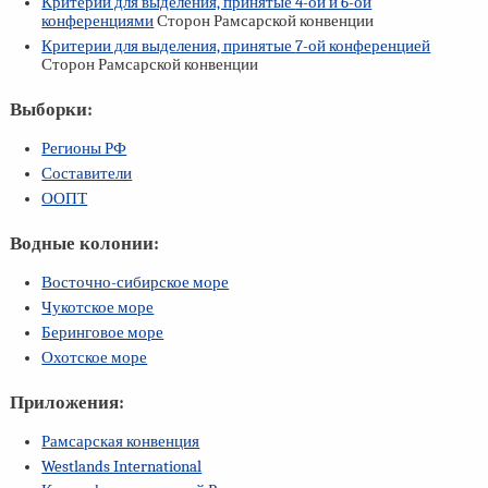
Критерии для выделения, принятые
4-ой
и
6-ой
конференциями
Сторон Рамсарской конвенции
Критерии для выделения, принятые
7-ой
конференцией
Сторон Рамсарской конвенции
Выборки:
Регионы РФ
Составители
ООПТ
Водные колонии:
Восточно-сибирское море
Чукотское море
Беринговое море
Охотское море
Приложения:
Рамсарская конвенция
Westlands International