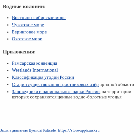
Водные колонии:
Восточно-сибирское море
Чукотское море
Беринговое море
Охотское море
Приложения:
Рамсарская конвенция
Westlands International
Классификация угодий России
Стадии существования тростниковых озёр
аридной области
Заповедники и национальные парки России
, на территории
которых сохраняются ценные водно-болотные угодья
Защита двигателя Hyundai Palisade
.
https://store-apple.msk.ru