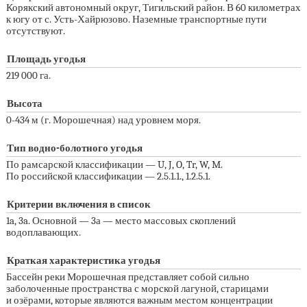
Корякский автономный округ, Тигильский район. В 60 километрах
к югу от с. Усть-Хайрюзово. Наземные транспортные пути
отсутствуют.
Площадь угодья
219 000 га.
Высота
0-434 м
(г. Морошечная) над уровнем моря.
Тип водно-болотного угодья
По рамсарской классификации — U, J, O, Tr, W, M.
По российской классификации — 2.5.1.1., 1.2.5.1.
Критерии включения в список
1a, 3a. Основной — 3а — место массовых скоплений
водоплавающих.
Краткая характеристика угодья
Бассейн реки Морошечная представляет собой сильно
заболоченные пространства с морской лагуной, старицами
и озёрами, которые являются важным местом концентрации