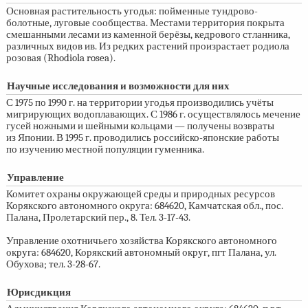
Основная растительность угодья: пойменные тундрово-
болотные, луговые сообщества. Местами территория покрыта
смешанными лесами из каменной берёзы, кедрового стланника,
различных видов ив. Из редких растений произрастает родиола
розовая (Rhodiola rosea).
Научные исследования и возможности для них
С 1975 по 1990 г. на территории угодья производились учёты
мигрирующих водоплавающих. С 1986 г. осуществлялось мечение
гусей ножными и шейными кольцами — получены возвраты
из Японии. В 1995 г. проводились российско-японские работы
по изучению местной популяции гуменника.
Управление
Комитет охраны окружающей среды и природных ресурсов
Корякского автономного округа: 684620, Камчатская обл., пос.
Палана, Пролетарский пер., 8. Тел.
3-17-43.
Управление охотничьего хозяйства Корякского автономного
округа: 684620, Корякский автономный округ, пгт Палана, ул.
Обухова; тел.
3-28-67.
Юрисдикция