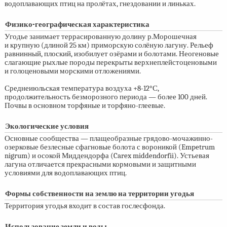
водоплавающих птиц на пролётах, гнездовании и линьках.
Физико-географическая характеристика
Угодье занимает террасированную долину р.Морошечная
и крупную (длиной 25 км) приморскую солёную лагуну. Рельеф
равнинный, плоский, изобилует озёрами и болотами. Неогеновые
слагающие рыхлые породы перекрыты верхнеплейстоценовыми
и голоценовыми морскими отложениями.
Среднеиюльская температура воздуха +8-12°С,
продолжительность безморозного периода — более 100 дней.
Почвы в основном торфяные и торфяно-глеевые.
Экологические условия
Основные сообщества — плащеобразные грядово-мочажинно-
озерковые безлесные сфагновые болота с вороникой (Empetrum
nigrum) и осокой Миддендорфа (Carex middendorfii). Устьевая
лагуна отличается прекрасными кормовыми и защитными
условиями для водоплавающих птиц.
Формы собственности на землю на территории угодья
Территория угодья входит в состав гослесфонда.
Использование земли и воды