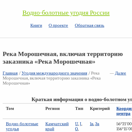
Водно-болотные угодия России
Книги
О проекте
Обратная связь
Река Морошечная, включая территорию
заказника «Река Морошечная»
Главная
/
Угодия международного значения
/ Река
—
Далее
Морошечная, включая территорию заказника «Река
Морошечная»
Краткая информация о водно-болотном у
Том
Регион
Тип
Критерий
Коорди
центра
Водно-болотные
Камчатский
U
,
J
,
1a
,
3a
56°21'00'
угодья
край
O
,
156°15'00