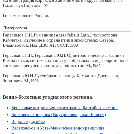
Администрация Корякского автономного округа: 684620, п.г.т.
Палана, ул.Портовая, 22.
Госкомэкология России.
Литература
Герасимов Н.Н. Гуменник (Anser fabalis Lath.) полуострова
Камчатка. Изучение и охрана птиц в экосистемах Севера.
Владивосток: Изд. ДВО АН СССР, 1988
Герасимов Н.Н., Герасимов Ю.Н. Орнитологические заказники
Камчатки как система охраны гусеобразных птиц. Современное
состояние ресурсов водоплавающих птиц. М., 1984.
Герасимов Ю.Н. Гусеобразные птицы Камчатки. Дисс.... канд.
биол. наук. М., 1995.
Водно-болотные угодия этого региона:
Берёзовые острова Финского залива Балтийского моря
Бреховские острова (Внутренняя дельта Енисея)
Верхнее Двуобье
Веселовское и Усть-Манычское водохранилища