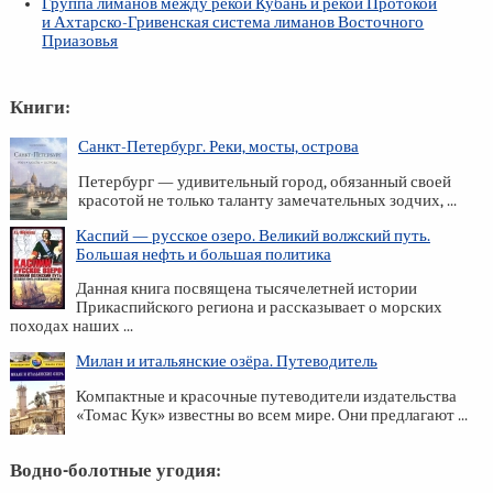
Группа лиманов между рекой Кубань и рекой Протокой
и Ахтарско-Гривенская система лиманов Восточного
Приазовья
Книги:
Санкт-Петербург. Реки, мосты, острова
Петербург — удивительный город, обязанный своей
красотой не только таланту замечательных зодчих, ...
Каспий — русское озеро. Великий волжский путь.
Большая нефть и большая политика
Данная книга посвящена тысячелетней истории
Прикаспийского региона и рассказывает о морских
походах наших ...
Милан и итальянские озёра. Путеводитель
Компактные и красочные путеводители издательства
«Томас Кук» известны во всем мире. Они предлагают ...
Водно-болотные угодия: