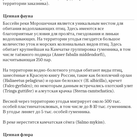
территории заказника).
Ценная фауна
Бассейн реки Морошечная является уникальным местом для
обитания водоплавающих птиц. Здесь имеются все
благоприятные условия для пролёта, гнездования и линьки
водоплавающих. На территории угодья гнездится большое
количество уток и морских колониальных видов птиц. Здесь
обитает крупнейшая на Камчатке группировка гуменника, в том
числе таёжного подвида (Anser fabalis middendorfi),
насчитывающая 250 пар.
На территории водно-болотного угодья обитают виды птиц,
занесённые в Красную книгу России, такие как белоплечий орлан
(Haliaeetus pelagicus) и орлан-белохвост (H. albicilla), кречет
(Falco gyrfalco); по некоторым данным встречались охотский улит
(Tringa guttifer) и алеутская крачка (Sterna camtschatica).
Весной через территорию угодья мигрирует около 500 тыс.
особей пластинчатоклювых, в том числе до
8-10 тыс.
гуменников.
В угодье линяет до 5 тыс. особей гуменника.
В реке нерестится камчатская сёмга (Salmo mykiss).
Ценная флора