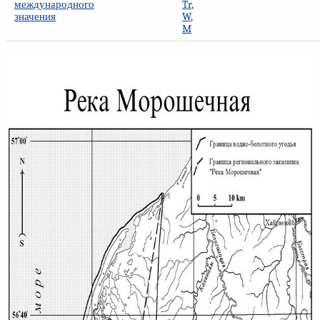
международного
Tr
,
значения
W
,
M