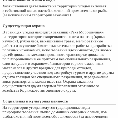
Хозяйственная деятельность на территории угодья включает
в себя зимний выпас оленей, охотничий промысел и лов рыбы
(за исключением территории заказника).
Существующая охрана
В границах угодья находится заказник «Река Морошечная»,
на территории которого запрещаются: охота на птиц (кроме
научной); рубка леса; выкашивание травы; мелиоративные
работы и осушение болот; изыскательские работы и разработка
полезных ископаемых; использование ядохимикатов для любых
целей; движение механизированного транспорта; движение
по р.Морошечной и её притокам без специального разрешения;
слив на суше и в охраняемой акватории горюче-смазочных
материалов и других вредных для природы отходов;
предоставление участков под застройку; туризм и другие формы
отдыха граждан без специального разрешения; передвижение
авиатранспорта на малых высотах. Охрана заказника
осуществляется двумя егерями Управления охотничьего
хозяйства Корякского автономного округа.
Социальная и культурная ценность
На территории угодья ведутся традиционные виды
природопользования: выпас домашних северных оленей, лов
рыбы, охотничий промысел, сбор дикоросов (за исключением