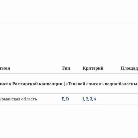
егион
Тип
Критерий
Площадь
писок Рамсарской конвенции («Теневой список» водно-болотных
рманская область
E
,
D
1
,
2
,
3
,
4