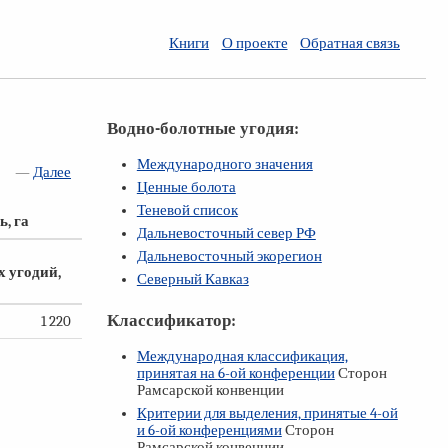
Книги
О проекте
Обратная связь
Водно-болотные угодия:
Международного значения
—
Далее
Ценные болота
Теневой список
, га
Дальневосточный север РФ
Дальневосточный экорегион
 угодий,
Северный Кавказ
Классификатор:
1 220
Международная классификация,
принятая на
6-ой
конференции
Сторон
Рамсарской конвенции
Критерии для выделения, принятые
4-ой
и
6-ой
конференциями
Сторон
Рамсарской конвенции