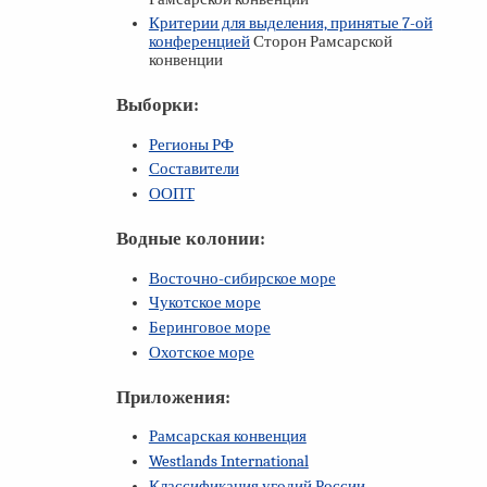
Критерии для выделения, принятые
7-ой
конференцией
Сторон Рамсарской
конвенции
Выборки:
Регионы РФ
Составители
ООПТ
Водные колонии:
Восточно-сибирское море
Чукотское море
Беринговое море
Охотское море
Приложения:
Рамсарская конвенция
Westlands International
Классификация угодий России