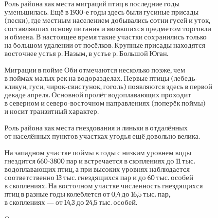
Роль района как места миграций птиц в последние годы
уменьшилась. Ещё в
1930-е
годы здесь были гусиные присады
(пески), где местным населением добывались сотни гусей и уток,
составлявших основу питания и являвшихся предметом торговли
и обмена. В настоящее время такие участки сохранились только
на большом удалении от посёлков. Крупные присады находятся
восточнее устья р. Назым, в устье р. Большой Юган.
Миграции в пойме Оби отмечаются несколько позже, чем
в поймах малых рек на водоразделах. Первые птицы (лебедь-
кликун, гуси, чирок-свистунок, гоголь) появляются здесь в первой
декаде апреля. Основной пролёт водоплавающих проходит
в северном и северо-восточном направлениях (поперёк поймы)
и носит транзитный характер.
Роль района как места гнездования и линьки в отдалённых
от населённых пунктов участках угодья ещё довольно велика.
На западном участке поймы в годы с низким уровнем воды
гнездится
660-3800
пар и встречается в скоплениях до 11 тыс.
водоплавающих птиц, а при высоких уровнях наблюдается
соответственно 13 тыс. гнездящихся пар и до 60 тыс. особей
в скоплениях. На восточном участке численность гнездящихся
птиц в разные годы колеблется от 0,4 до 16,5 тыс. пар,
в скоплениях — от 14,3 до 24,5 тыс. особей.