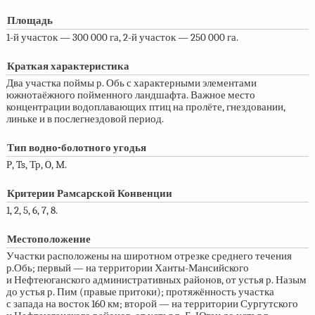
Площадь
1-й
участок — 300 000 га,
2-й
участок — 250 000 га.
Краткая характеристика
Два участка поймы р. Обь с характерными элементами
южнотаёжного пойменного ландшафта. Важное место
концентрации водоплавающих птиц на пролёте, гнездовании,
линьке и в послегнездовой период.
Тип водно-болотного угодья
Р, Ts, Тр, O, M.
Критерии Рамсарской Конвенции
1, 2, 5, 6, 7, 8.
Местоположение
Участки расположены на широтном отрезке среднего течения
р.Обь; первый — на территории Ханты-Мансийского
и Нефтеюганского административных районов, от устья р. Назым
до устья р. Пим (правые притоки); протяжённость участка
с запада на восток 160 км; второй — на территории Сургутского