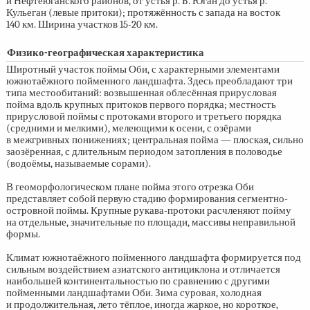
и Нефтеюганского районов, от устья р. Б. Юган до устья р.
Кульеган (левые притоки); протяжённость с запада на восток
140 км. Ширина участков
15-20 км.
Физико-географическая характеристика
Широтный участок поймы Оби, с характерными элементами
южнотаёжного пойменного ландшафта. Здесь преобладают три
типа местообитаний: возвышенная облесённая прирусловая
пойма вдоль крупных притоков первого порядка; местность
прирусловой поймы с протоками второго и третьего порядка
(средними и мелкими), мелеющими к осени, с озёрами
в межгривных понижениях; центральная пойма — плоская, сильно
заозёренная, с длительным периодом затопления в половодье
(водоёмы, называемые сорами).
В геоморфологическом плане пойма этого отрезка Оби
представляет собой первую стадию формирования сегментно-
островной поймы. Крупные рукава-протоки расчленяют пойму
на отдельные, значительные по площади, массивы неправильной
формы.
Климат южнотаёжного пойменного ландшафта формируется под
сильным воздействием азиатского антициклона и отличается
наибольшей континентальностью по сравнению с другими
пойменными ландшафтами Оби. Зима суровая, холодная
и продолжительная, лето тёплое, иногда жаркое, но короткое,