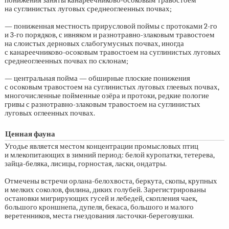
понижения заняты канареечниково-осоковым травостоем
на суглинистых луговых среднеоглеенных почвах;
— пониженная местность прирусловой поймы с протоками
2-го
и
3-го
порядков, с ивняком и разнотравно-злаковым травостоем
на слоистых дерновых слабогумусных почвах, иногда
с канареечниково-осоковым травостоем на суглинистых луговых
среднеоглеенных почвах по склонам;
— центральная пойма — обширные плоские понижения
с осоковым травостоем на суглинистых луговых глеевых почвах,
многочисленные пойменные озёра и протоки, редкие пологие
гривы с разнотравно-злаковым травостоем на суглинистых
луговых оглеенных почвах.
Ценная фауна
Угодье является местом концентрации промысловых птиц
и млекопитающих в зимний период: белой куропатки, тетерева,
зайца-беляка, лисицы, горностая, ласки, ондатры.
Отмечены встречи орлана-белохвоста, беркута, скопы, крупных
и мелких соколов, филина, диких голубей. Зарегистрированы
остановки мигрирующих гусей и лебедей, скопления чаек,
большого кроншнепа, дупеля, бекаса, большого и малого
веретенников, места гнездования ласточки-береговушки.