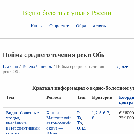
Водно-болотные угодия России
Книги
О проекте
Обратная связь
Пойма среднего течения реки Обь
Главная
/
Теневой список
/ Пойма среднего течения
—
Далее
реки Обь
Краткая информация о водно-болотном у
Том
Регион
Тип
Критерий
Коорд
центра
Водно-болотные
Ханты-
P
,
1
,
2
,
5
,
6
,
7
,
61°15'00
угодья,
Мансийский
Ts
,
8
72°11'00'
внесённые
автономный
Tp
,
в Перспективный
округ —
O
,
M
список
Югра