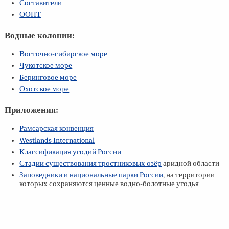
Составители
ООПТ
Водные колонии:
Восточно-сибирское море
Чукотское море
Беринговое море
Охотское море
Приложения:
Рамсарская конвенция
Westlands International
Классификация угодий России
Стадии существования тростниковых озёр
аридной области
Заповедники и национальные парки России
, на территории
которых сохраняются ценные водно-болотные угодья