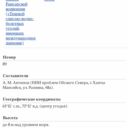
Рамсарской
конвенции
(«Теневой
список» водно-
болотных
угодий,
имеющих
международное
значение)
Номер
89
Составители
А. М. Антипов (НИИ проблем Обского Севера, г.Ханты-
Мансийск, ул. Разнина, 48а).
Географические координаты
61°15′ с.ш., 72°11′ в.д. (центр угодья).
Высота
до 8 м над уровнем моря.