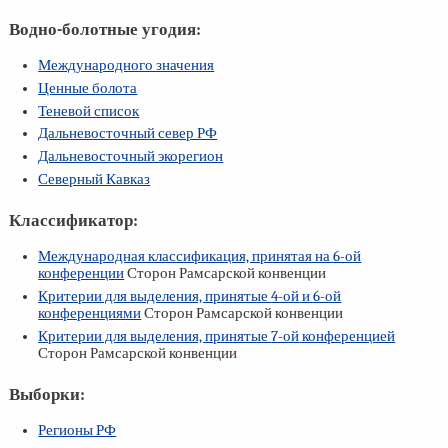
Водно-болотные угодия:
Международного значения
Ценные болота
Теневой список
Дальневосточный север РФ
Дальневосточный экорегион
Северный Кавказ
Классификатор:
Международная классификация, принятая на
6-ой
конференции
Сторон Рамсарской конвенции
Критерии для выделения, принятые
4-ой
и
6-ой
конференциями
Сторон Рамсарской конвенции
Критерии для выделения, принятые
7-ой
конференцией
Сторон Рамсарской конвенции
Выборки:
Регионы РФ