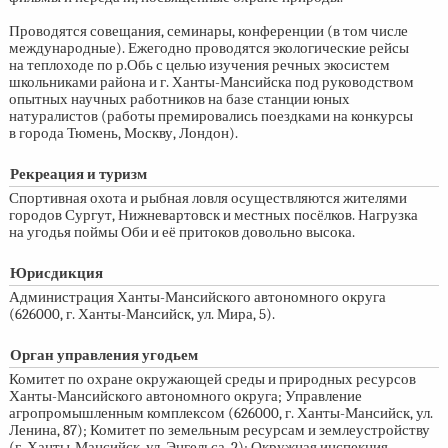
Проводятся совещания, семинары, конференции (в том числе
международные). Ежегодно проводятся экологические рейсы
на теплоходе по р.Обь с целью изучения речных экосистем
школьниками района и г. Ханты-Мансийска под руководством
опытных научных работников на базе станции юных
натуралистов (работы премировались поездками на конкурсы
в города Тюмень, Москву, Лондон).
Рекреация и туризм
Спортивная охота и рыбная ловля осуществляются жителями
городов Сургут, Нижневартовск и местных посёлков. Нагрузка
на угодья поймы Оби и её притоков довольно высока.
Юрисдикция
Администрация Ханты-Мансийского автономного округа
(626000, г. Ханты-Мансийск, ул. Мира, 5).
Орган управления угодьем
Комитет по охране окружающей среды и природных ресурсов
Ханты-Мансийского автономного округа; Управление
агропромышленным комплексом (626000, г. Ханты-Мансийск, ул.
Ленина, 87); Комитет по земельным ресурсам и землеустройству
(г. Ханты-Мансийск, ул. Энгельса, 2); Окружная инспекция