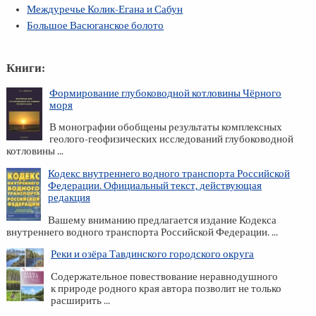
Междуречье Колик-Егана и Сабун
Большое Васюганское болото
Книги:
Формирование глубоководной котловины Чёрного
моря
В монографии обобщены результаты комплексных
геолого-геофизических исследований глубоководной
котловины ...
Кодекс внутреннего водного транспорта Российской
Федерации. Официальный текст, действующая
редакция
Вашему вниманию предлагается издание Кодекса
внутреннего водного транспорта Российской Федерации. ...
Реки и озёра Тавдинского городского округа
Содержательное повествование неравнодушного
к природе родного края автора позволит не только
расширить ...