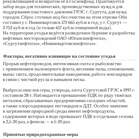
рекультивацией и возвратом её в Госземфонд. Практикуется
забор воды для технических, производственных нужд и для
поддержания пластового давления ГРЭС г. Сургута, для нужд
городов. Сброс сточных вод без очистки на этом отрезке Оби
составил у г. Нижневартовск 172 665 куб.м в год; у г. Сургут —
3 752 куб.м в год (и только 617 куб.м очищенной воды).
На территории угодья ведётся разведочное бурение и разработка
нефтяных месторождений ОАО «Юганскнефтегаз»,
«Сургутнефтегаз», «Нижневартовскнефтегаз».
Факторы, негативно влияющие на состояние угодья
Прорыв нефтепроводов, интенсивная охота и рыболовство
с применением маломерного флота, весенние палы, сенокошение,
выпас скота, продолжительные наводнения, работа земснарядов
в связи с чисткой русла и намывом песка.
Выбросы окислов серы, углерода, азота Сургутской ГРЭС в 1997 г.
составили 28 т. Наблюдается превышение ПДК по ряду тяжёлых
металлов, сбрасываемых предприятиями соседних областей,
а также хлорсодержащих пестицидов и ДДТ. Особое значение
в загрязнении природной среды имеют нефтепродукты,
содержание которых в воде превышает ПДК в отдельные сезоны
в
2,5-30 раз,
а фенола — в
5-20 раз.
Принятые природоохранные меры