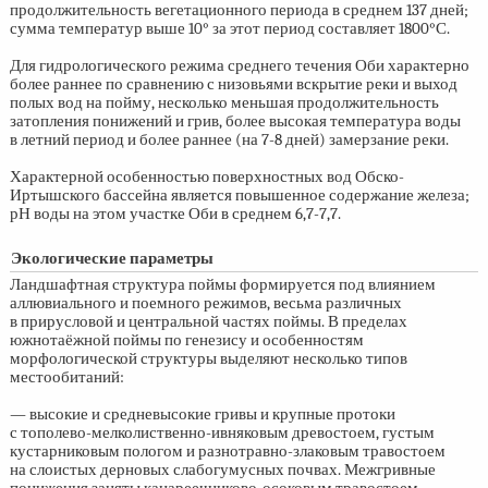
продолжительность вегетационного периода в среднем 137 дней;
сумма температур выше 10° за этот период составляет 1800°С.
Для гидрологического режима среднего течения Оби характерно
более раннее по сравнению с низовьями вскрытие реки и выход
полых вод на пойму, несколько меньшая продолжительность
затопления понижений и грив, более высокая температура воды
в летний период и более раннее (на
7-8 дней)
замерзание реки.
Характерной особенностью поверхностных вод Обско-
Иртышского бассейна является повышенное содержание железа;
рН воды на этом участке Оби в среднем
6,7-7,7.
Экологические параметры
Ландшафтная структура поймы формируется под влиянием
аллювиального и поемного режимов, весьма различных
в прирусловой и центральной частях поймы. В пределах
южнотаёжной поймы по генезису и особенностям
морфологической структуры выделяют несколько типов
местообитаний:
— высокие и средневысокие гривы и крупные протоки
с тополево-мелколиственно-ивняковым древостоем, густым
кустарниковым пологом и разнотравно-злаковым травостоем
на слоистых дерновых слабогумусных почвах. Межгривные