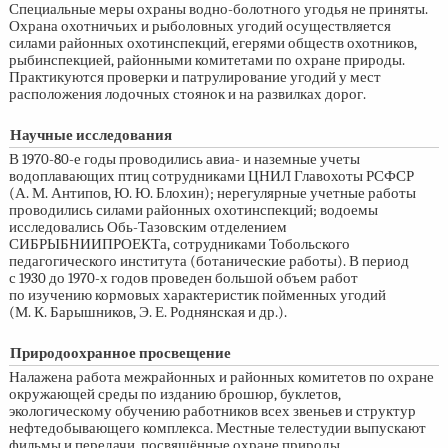
Специальные меры охраны водно-болотного угодья не приняты.
Охрана охотничьих и рыболовных угодий осуществляется
силами районных охотинспекций, егерями обществ охотников,
рыбинспекцией, районными комитетами по охране природы.
Практикуются проверки и патрулирование угодий у мест
расположения лодочных стоянок и на развилках дорог.
Научные исследования
В 1970-80-е годы проводились авиа- и наземные учеты
водоплавающих птиц сотрудниками ЦНИЛ Главохоты РСФСР
(А. М. Антипов, Ю. Ю. Блохин); нерегулярные учетные работы
проводились силами районных охотинспекций; водоемы
исследовались Обь-Тазовским отделением
СИБРЫБНИИПРОЕКТа, сотрудниками Тобольского
педагогического института (ботанические работы). В период
с 1930 до
1970-х
годов проведен большой объем работ
по изучению кормовых характеристик пойменных угодий
(М. К. Барышников, Э. Е. Роднянская и др.).
Природоохранное просвещение
Налажена работа межрайонных и районных комитетов по охране
окружающей среды по изданию брошюр, буклетов,
экологическому обучению работников всех звеньев и структур
нефтедобывающего комплекса. Местные телестудии выпускают
фильмы и передачи, посвящённые охране природы.