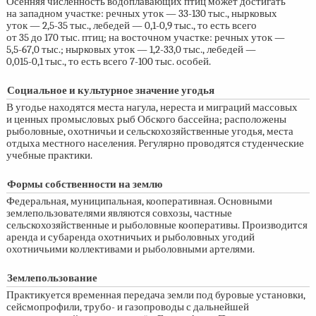
Осенняя численность водоплавающих птиц может достигать
на западном участке: речных уток —
33-130 тыс.,
нырковых
уток —
2,5-35 тыс.,
лебедей —
0,1-0,9 тыс.,
то есть всего
от 35 до 170 тыс. птиц; на восточном участке: речных уток —
5,5-67,0 тыс.;
нырковых уток —
1,2-33,0 тыс.,
лебедей —
0,015-0,1 тыс.,
то есть всего
7-100 тыс.
особей.
Социальное и культурное значение угодья
В угодье находятся места нагула, нереста и миграций массовых
и ценных промысловых рыб Обского бассейна; расположены
рыболовные, охотничьи и сельскохозяйственные угодья, места
отдыха местного населения. Регулярно проводятся студенческие
учебные практики.
Формы собственности на землю
Федеральная, муниципальная, кооперативная. Основными
землепользователями являются совхозы, частные
сельскохозяйственные и рыболовные кооперативы. Производится
аренда и субаренда охотничьих и рыболовных угодий
охотничьими коллективами и рыболовными артелями.
Землепользование
Практикуется временная передача земли под буровые установки,
сейсмопрофили, трубо- и газопроводы с дальнейшей