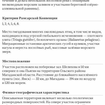
течение и дельта небольшой лососёвой реки с обширным
мелководным морским заливом и участками береговой озёрно-
аллювиальной равнины).
Критерии Рамсарской Конвенции
1, 2, 4, 5, 6, 8.
Место гнездования многих околоводных птиц, в том числе видов,
находящихся под угрозой глобального исчезновения — охотского
улита (Tringa guttifer), белоплечего орлана (Haliaeetus pelagicus).
Миграционные остановки арктических гусей и куликов, участки
нагула и нереста лососёвых рыб, массовые залёжки морского
зверя.
Местоположение
Участок расположен на побережье зал. Шелихова в 50 км
севернее п-ова Пьягин на территории Ольского района
Магаданской области. Расстояние до ближайшего населённого
пункта (пос. Ямск) — 32 км, до Магадана — 194 км по воздуху
и 530 км морем.
Физико-географическая характеристика
Описываемая территория включает несколько геологически
разнородных поверхностей. На севере участок ограничен