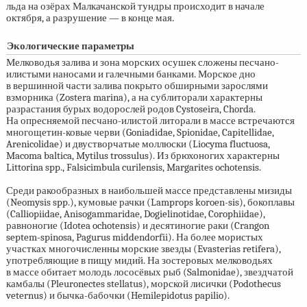
льда на озёрах Малкачанской тундры происходит в начале
октября, а разрушение — в конце мая.
Экологические параметры
Мелководья залива и зона морских осушек сложены песчано-
илистыми наносами и галечными банками. Морское дно
в вершинной части залива покрыто обширными зарослями
взморника (Zostera marina), а на сублиторали характерны
разрастания бурых водорослей родов Cystoseira, Chorda.
На опресняемой песчано-илистой литорали в массе встречаются
многощетин-ковые черви (Goniadidae, Spionidae, Capitellidae,
Arenicolidae) и двустворчатые моллюски (Liocyma fluctuosa,
Macoma baltica, Mytilus trossulus). Из брюхоногих характерны
Littorina spp., Falsicimbula curilensis, Margarites ochotensis.
Среди ракообразных в наибольшей массе представлены мизиды
(Neomysis spp.), кумовые рачки (Lamprops koroen-sis), бокоплавы
(Calliopiidae, Anisogammaridae, Dogielinotidae, Corophiidae),
равноногие (Idotea ochotensis) и десятиногие раки (Crangon
septem-spinosa, Pagurus middendorfii). На более мористых
участках многочисленны морские звезды (Evasterias retifera),
употребляющие в пищу мидий. На зостеровых мелководьях
в массе обитает молодь лососёвых рыб (Salmonidae), звездчатой
камбалы (Pleuronectes stellatus), морской лисички (Podothecus
veternus) и бычка-бабочки (Hemilepidotus papilio).