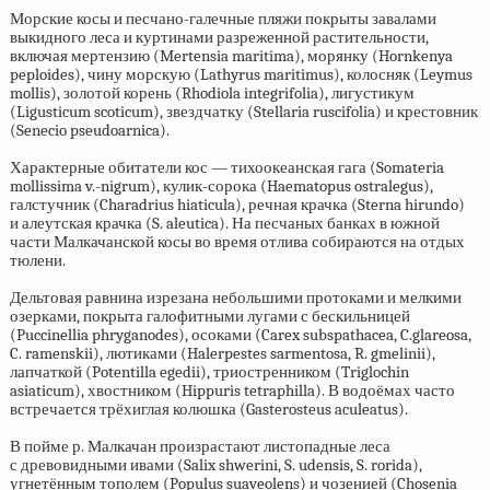
Морские косы и песчано-галечные пляжи покрыты завалами
выкидного леса и куртинами разреженной растительности,
включая мертензию (Mertensia maritima), морянку (Hornkenya
peploides), чину морскую (Lathyrus maritimus), колосняк (Leymus
mollis), золотой корень (Rhodiola integrifolia), лигустикум
(Ligusticum scoticum), звездчатку (Stellaria ruscifolia) и крестовник
(Senecio pseudoarnica).
Характерные обитатели кос — тихоокеанская гага (Somateria
mollissima v.-nigrum), кулик-сорока (Haematopus ostralegus),
галстучник (Charadrius hiaticula), речная крачка (Sterna hirundo)
и алеутская крачка (S. aleutica). На песчаных банках в южной
части Малкачанской косы во время отлива собираются на отдых
тюлени.
Дельтовая равнина изрезана небольшими протоками и мелкими
озерками, покрыта галофитными лугами с бескильницей
(Puccinellia phryganodes), осоками (Carex subspathacea, C.glareosa,
C. ramenskii), лютиками (Halerpestes sarmentosa, R. gmelinii),
лапчаткой (Potentilla egedii), триостренником (Triglochin
asiaticum), хвостником (Hippuris tetraphilla). В водоёмах часто
встречается трёхиглая колюшка (Gasterosteus aculeatus).
В пойме р. Малкачан произрастают листопадные леса
с древовидными ивами (Salix shwerini, S. udensis, S. rorida),
угнетённым тополем (Populus suaveolens) и чозенией (Chosenia