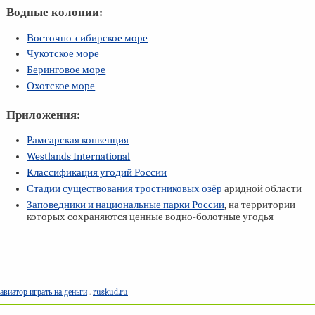
Водные колонии:
Восточно-сибирское море
Чукотское море
Беринговое море
Охотское море
Приложения:
Рамсарская конвенция
Westlands International
Классификация угодий России
Стадии существования тростниковых озёр
аридной области
Заповедники и национальные парки России
, на территории
которых сохраняются ценные водно-болотные угодья
авиатор играть на деньги
.
ruskud.ru