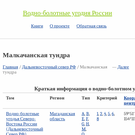
Водно-болотные угодия России
Книги
О проекте
Обратная связь
Малкачанская тундра
Главная
/
Дальневосточный север РФ
/ Малкачанская
—
Далее
тундра
Краткая информация о водно-болотном у
Том
Регион
Тип
Критерий
Коор
цент
Водно-болотные
Магаданская
A
,
B
,
1
,
2
,
4
,
5
,
6
,
59°51'
угодья Северо-
область
E
,
F
,
8
154°11
Востока России
G
,
H
,
(Дальневосточный
M
,
Север РФ)
O
,