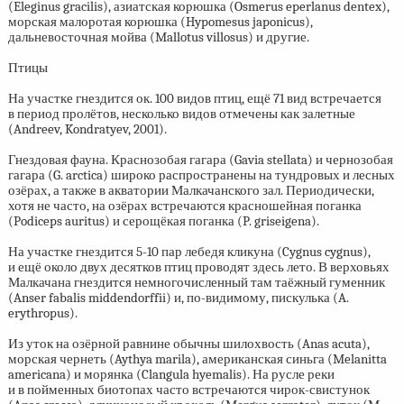
(Eleginus gracilis), азиатская корюшка (Osmerus eperlanus dentex),
морская малоротая корюшка (Hypomesus japonicus),
дальневосточная мойва (Mallotus villosus) и другие.
Птицы
На участке гнездится ок. 100 видов птиц, ещё 71 вид встречается
в период пролётов, несколько видов отмечены как залетные
(Andreev, Kondratyev, 2001).
Гнездовая фауна. Краснозобая гагара (Gavia stellata) и чернозобая
гагара (G. arctica) широко распространены на тундровых и лесных
озёрах, а также в акватории Малкачанского зал. Периодически,
хотя не часто, на озёрах встречаются красношейная поганка
(Podiceps auritus) и серощёкая поганка (P. griseigena).
На участке гнездится
5-10
пар лебедя кликуна (Cygnus cygnus),
и ещё около двух десятков птиц проводят здесь лето. В верховьях
Малкачана гнездится немногочисленный там таёжный гуменник
(Anser fabalis middendorffii) и, по-видимому, пискулька (A.
erythropus).
Из уток на озёрной равнине обычны шилохвость (Anas acuta),
морская чернеть (Aythya marila), американская синьга (Melanitta
americana) и морянка (Clangula hyemalis). На русле реки
и в пойменных биотопах часто встречаются чирок-свистунок