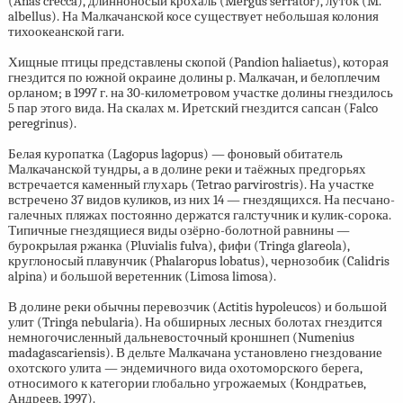
(Anas crecca), длинноносый крохаль (Mergus serrator), луток (M.
albellus). На Малкачанской косе существует небольшая колония
тихоокеанской гаги.
Хищные птицы представлены скопой (Pandion haliaetus), которая
гнездится по южной окраине долины р. Малкачан, и белоплечим
орланом; в 1997 г. на
30-километровом
участке долины гнездилось
5 пар этого вида. На скалах м. Иретский гнездится сапсан (Falco
peregrinus).
Белая куропатка (Lagopus lagopus) — фоновый обитатель
Малкачанской тундры, а в долине реки и таёжных предгорьях
встречается каменный глухарь (Tetrao parvirostris). На участке
встречено 37 видов куликов, из них 14 — гнездящихся. На песчано-
галечных пляжах постоянно держатся галстучник и кулик-сорока.
Типичные гнездящиеся виды озёрно-болотной равнины —
бурокрылая ржанка (Pluvialis fulva), фифи (Tringa glareola),
круглоносый плавунчик (Phalaropus lobatus), чернозобик (Calidris
alpina) и большой веретенник (Limosa limosa).
В долине реки обычны перевозчик (Actitis hypoleucos) и большой
улит (Tringa nebularia). На обширных лесных болотах гнездится
немногочисленный дальневосточный кроншнеп (Numenius
madagascariensis). В дельте Малкачана установлено гнездование
охотского улита — эндемичного вида охотоморского берега,
относимого к категории глобально угрожаемых (Кондратьев,
Андреев, 1997).