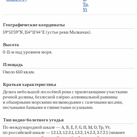
Tp
,
Vt
Географические координаты
59°51’59’’N, 154°11’44"E (устье реки Малкачан).
Высота
0-15 м
над уровнем моря.
Площадь
Около 650 кв.км.
Краткая характеристика
Дельта небольшой лососёвой реки с прилегающими участками
речной долины, безлесной озёрно-аллювиальной равнины
и обширными морскими мелководьями с галечными косами,
песчаными банками и глинистыми осушками.
Тип водно-болотного угодья
По международной шкале — A, B, E, F, G, H, M, O, Tp, Vt;
по российской шкале — 1.2.1.3, 1.2.3.1, 1.3.2, 1.4.2.3, 3.7.2.1 (нижнее