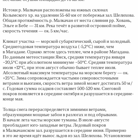
Истоки р. Малкачан расположены на южных склонах
Колымского хр. на удалении
55-60 км
от побережья зал. Шелихова.
Общая протяжённость р. Малкачан от места слияния рр. Ховань,
Эльге и Бебе — 31 км. Река течёт в развитой островной пойме,
скорость течения — ок. 5 км/час.
Климат участка — морской субарктический, сырой и холодный.
Среднегодовая температура воздуха (-5,2°С) ниже, чем
в Магадане. Однако летом здесь теплее, чем в районе Магадана.
По данным метеостанции Ямск, средняя температура января
−20,5°С при абсолютном минимуме −50°C. Средняя температура
июля +12°С, при этом август обычно бывает теплее июля.
Абсолютный максимум температуры на морском берегу — ок.
+25°С. Зима сопровождается частыми северовосточными
ветрами и вьюгами, скорость ветра зимой может достигать 50 м/
с. Годовая сумма осадков составляет
500-520 мм.
Снеговой
покров появляется в середине октября и разрушается в середине-
конце мая.
Толща снега перераспределяется зимними ветрами,
образующими мощные забои в разлогах и под обрывами.
В начале лета часты морские туманы. В июле-августе
преобладают юго-западные ветры. Ледовый покров
в Малкачанском зал. разрушается в середине июня. Примерно
в это же время идёт вынос льдов из зал. Шелихова. Установление