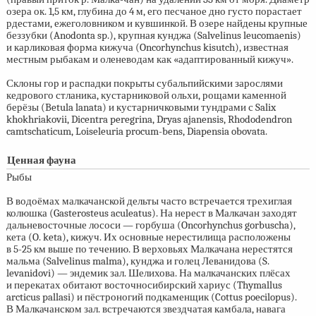
озера ок. 1,5 км, глубина до 4 м, его песчаное дно густо порастает
рдестами, ежеголовником и кувшинкой. В озере найдены крупные
беззубки (Anodonta sp.), крупная кунджа (Salvelinus leucomaenis)
и карликовая форма кижуча (Oncorhynchus kisutch), известная
местным рыбакам и оленеводам как «адаптированный кижуч».
Склоны гор и распадки покрыты субальпийскими зарослями
кедрового стланика, кустарниковой ольхи, рощами каменной
берёзы (Betula lanata) и кустарничковыми тундрами с Salix
khokhriakovii, Dicentra peregrina, Dryas ajanensis, Rhododendron
camtschaticum, Loiseleuria procum-bens, Diapensia obovata.
Ценная фауна
Рыбы
В водоёмах малкачанской дельты часто встречается трехиглая
колюшка (Gasterosteus aculeatus). На нерест в Малкачан заходят
дальневосточные лососи — горбуша (Oncorhynchus gorbuscha),
кета (O. keta), кижуч. Их основные нерестилища расположены
в
5-25 км
выше по течению. В верховьях Малкачана нерестятся
мальма (Salvelinus malma), кунджа и голец Леванидова (S.
levanidovi) — эндемик зал. Шелихова. На малкачанских плёсах
и перекатах обитают восточносибирский хариус (Thymallus
arcticus pallasi) и пёстроногий подкаменщик (Cottus poecilopus).
В Малкачанском зал. встречаются звездчатая камбала, навага