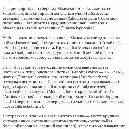
В период пролёта на берегах Малкачанского зал. наиболее
многочисленны сибирский пепельный улит (Heteroscelus
brevipes), песочник-красношейка (Calidris ruficollis), большой
песочник (C. tenuirostris), средний кроншнеп (Numenius
phaeopus) и малый веретенник (Limosa lapponica).
Небольшими колониями в долине р. Малка-чан гнездится сизая
чайка (Larus canus). Гнездовые колонии тихоокеанской чайки (L.
schistisagus) находятся на м. Иретский и Малкачанской косе.
Там же найдено несколько крупных колоний речной крачки.
На материковом берегу залива гнездится алеутская крачка.
На м. Иретский есть небольшие колониальные гнездовья
чистиковых птиц: очкового чистика (Cepphus carbo —
10-15 пар),
ипатки (Fratercula corniculata) и топорка (Lunda cirrhata) —
несколько десятков пар. Из воробьиных птиц для малкачанских
тундр характерны полевой жаворонок (Alauda arvensis),
жёлтолобая трясогузка (Motacilla lutea), краснозобый конёк
(Anthus cervinus) и лапландский подорожник (Calcarius lappon-
icus). В береговой полосе нередко встречается охотский сверчок
(Locustella ochotensis).
Литоральные осушки Малкачанского залива — место крупных
миграционных скоплений куликов (песочник-красношейка,
большой песочник, средний кроншнеп), крачек и водоплавающих.