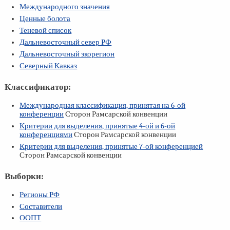
Международного значения
Ценные болота
Теневой список
Дальневосточный север РФ
Дальневосточный экорегион
Северный Кавказ
Классификатор:
Международная классификация, принятая на
6-ой
конференции
Сторон Рамсарской конвенции
Критерии для выделения, принятые
4-ой
и
6-ой
конференциями
Сторон Рамсарской конвенции
Критерии для выделения, принятые
7-ой
конференцией
Сторон Рамсарской конвенции
Выборки:
Регионы РФ
Составители
ООПТ