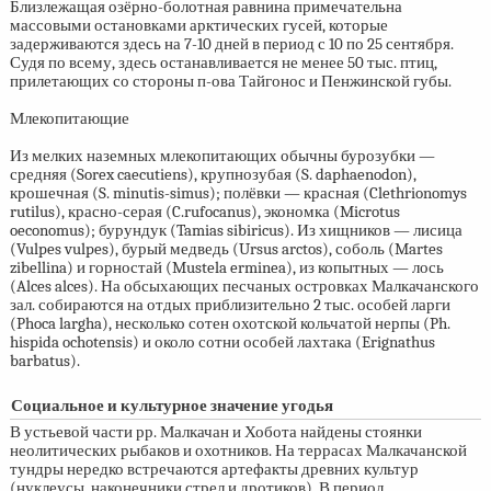
Близлежащая озёрно-болотная равнина примечательна
массовыми остановками арктических гусей, которые
задерживаются здесь на
7-10
дней в период с 10 по 25 сентября.
Судя по всему, здесь останавливается не менее 50 тыс. птиц,
прилетающих со стороны п-ова Тайгонос и Пенжинской губы.
Млекопитающие
Из мелких наземных млекопитающих обычны бурозубки —
средняя (Sorex caecutiens), крупнозубая (S. daphaenodon),
крошечная (S. minutis-simus); полёвки — красная (Clethrionomys
rutilus), красно-серая (C.rufocanus), экономка (Microtus
oeconomus); бурундук (Tamias sibiricus). Из хищников — лисица
(Vulpes vulpes), бурый медведь (Ursus arctos), соболь (Martes
zibellina) и горностай (Mustela erminea), из копытных — лось
(Alces alces). На обсыхающих песчаных островках Малкачанского
зал. собираются на отдых приблизительно 2 тыс. особей ларги
(Phoca largha), несколько сотен охотской кольчатой нерпы (Ph.
hispida ochotensis) и около сотни особей лахтака (Erignathus
barbatus).
Социальное и культурное значение угодья
В устьевой части рр. Малкачан и Хобота найдены стоянки
неолитических рыбаков и охотников. На террасах Малкачанской
тундры нередко встречаются артефакты древних культур
(нуклеусы, наконечники стрел и дротиков). В период