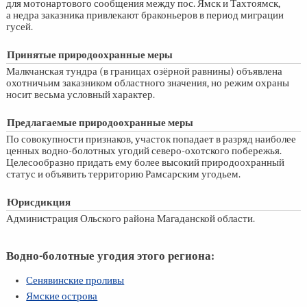
для мотонартового сообщения между пос. Ямск и Тахтоямск,
а недра заказника привлекают браконьеров в период миграции
гусей.
Принятые природоохранные меры
Малкчанская тундра (в границах озёрной равнины) объявлена
охотничьим заказником областного значения, но режим охраны
носит весьма условный характер.
Предлагаемые природоохранные меры
По совокупности признаков, участок попадает в разряд наиболее
ценных водно-болотных угодий северо-охотского побережья.
Целесообразно придать ему более высокий природоохранный
статус и объявить территорию Рамсарским угодьем.
Юрисдикция
Администрация Ольского района Магаданской области.
Водно-болотные угодия этого региона:
Сенявинские проливы
Ямские острова