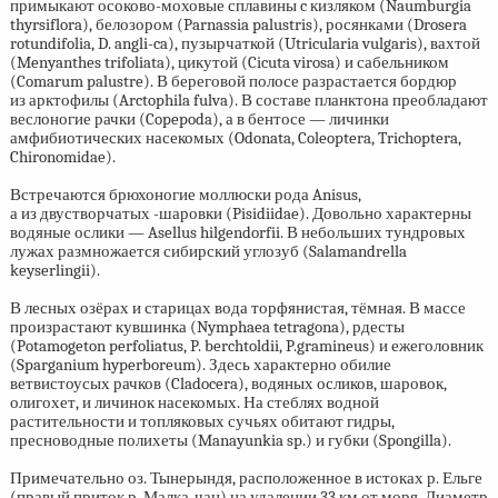
примыкают осоково-моховые сплавины c кизляком (Naumburgia
thyrsiflora), белозором (Parnassia palustris), росянками (Drosera
rotundifolia, D. angli-ca), пузырчаткой (Utricularia vulgaris), вахтой
(Menyanthes trifoliata), цикутой (Cicuta virosa) и сабельником
(Comarum palustre). В береговой полосе разрастается бордюр
из арктофилы (Arctophila fulva). В составе планктона преобладают
веслоногие рачки (Copepoda), а в бентосе — личинки
амфибиотических насекомых (Odonata, Coleoptera, Trichoptera,
Chironomidae).
Встречаются брюхоногие моллюски рода Anisus,
а из двустворчатых -шаровки (Pisidiidae). Довольно характерны
водяные ослики — Asellus hilgendorfii. В небольших тундровых
лужах размножается сибирский углозуб (Salamandrella
keyserlingii).
В лесных озёрах и старицах вода торфянистая, тёмная. В массе
произрастают кувшинка (Nymphaea tetragona), рдесты
(Potamogeton perfoliatus, P. berchtoldii, P.gramineus) и ежеголовник
(Sparganium hyperboreum). Здесь характерно обилие
ветвистоусых рачков (Cladocera), водяных осликов, шаровок,
олигохет, и личинок насекомых. На стеблях водной
растительности и топляковых сучьях обитают гидры,
пресноводные полихеты (Manayunkia sp.) и губки (Spongilla).
Примечательно оз. Тынерындя, расположенное в истоках р. Ельге
(правый приток р. Малка-чан) на удалении 33 км от моря. Диаметр