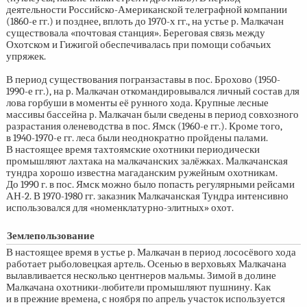
деятельности Российско-Американской телеграфной компании
(1860-е
гг.) и позднее, вплоть до
1970-х
гг., на устье р. Малкачан
существовала «почтовая станция». Береговая связь между
Охотском и Гижигой обеспечивалась при помощи собачьих
упряжек.
В период существования погранзаставы в пос. Брохово (1950-
1990-е гг.), на р. Малкачан откомандировывался личный состав для
лова горбуши в моменты её рунного хода. Крупные лесные
массивы бассейна р. Малкачан были сведены в период совхозного
разрастания оленеводства в пос. Ямск
(1960-е
гг.). Кроме того,
в 1940-1970-е гг. леса были неоднократно пройдены палами.
В настоящее время тахтоямские охотники периодически
промышляют лахтака на малкачанских залёжках. Малкачанская
тундра хорошо известна магаданским ружейным охотникам.
До 1990 г. в пос. Ямск можно было попасть регулярными рейсами
АН-2. В
1970-1980 гг.
заказник Малкачанская Тундра интенсивно
использовался для «номенклатурно-элитных» охот.
Землепользование
В настоящее время в устье р. Малкачан в период лососёвого хода
работает рыболовецкая артель. Осенью в верховьях Малкачана
вылавливается несколько центнеров мальмы. Зимой в долине
Малкачана охотники-любители промышляют пушнину. Как
и в прежние времена, с ноября по апрель участок используется