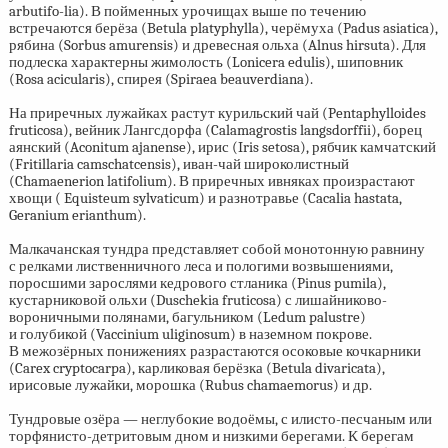
arbutifo-lia). В пойменных урочищах выше по течению
встречаются берёза (Betula platyphylla), черёмуха (Padus asiatica),
рябина (Sorbus amurensis) и древесная ольха (Alnus hirsuta). Для
подлеска характерны жимолость (Lonicera edulis), шиповник
(Rosa acicularis), спирея (Spiraea beauverdiana).
На приречных лужайках растут курильский чай (Pentaphylloides
fruticosa), вейник Лангсдорфа (Calamagrostis langsdorffii), борец
аянский (Aconitum ajanense), ирис (Iris setosa), рябчик камчатский
(Fritillaria camschatcensis), иван-чай широколистный
(Chamaenerion latifolium). В приречных ивняках произрастают
хвощи ( Equisteum sylvaticum) и разнотравье (Cacalia hastata,
Geranium erianthum).
Малкачанская тундра представляет собой монотонную равнину
с релками лиственничного леса и пологими возвышениями,
поросшими зарослями кедрового стланика (Pinus pumila),
кустарниковой ольхи (Duschekia fruticosa) с лишайниково-
вороничными полянами, багульником (Ledum palustre)
и голубикой (Vaccinium uliginosum) в наземном покрове.
В межозёрных понижениях разрастаются осоковые кочкарники
(Carex cryptocarpa), карликовая берёзка (Betula divaricata),
ирисовые лужайки, морошка (Rubus chamaemorus) и др.
Тундровые озёра — неглубокие водоёмы, с илисто-песчаным или
торфянисто-детритовым дном и низкими берегами. К берегам