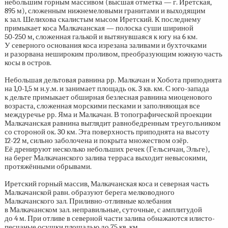
небольшим горным массивом (высшая отметка — г. Иретская,
895 м), сложенным нижнемеловыми гранитами и выходящим
к зал. Шелихова скалистым мысом Иретский. К последнему
примыкает коса Малкачанская — полоска суши шириной
50-250 м,
сложенная галькой и вытянувшаяся к югу на 6 км.
У северного основания коса изрезана заливами и бухточками
и разорвана нешироким проливом, преобразующим южную часть
косы в остров.
Небольшая дельтовая равнина рр. Малкачан и Хобота приподнята
на
1,0-1,5 м
н.у.м. и занимает площадь ок. 3 кв. км. С юго-запада
к дельте примыкает обширная безлесная равнина миоценового
возраста, сложенная морскими песками и заполняющая все
междуречье рр. Яма и Малкачан. В топографической проекции
Малкачанская равнина выглядит равнобедренным треугольником
со стороной ок. 30 км. Эта поверхность приподнята на высоту
12-22 м,
сильно заболочена и покрыта множеством озёр.
Её дренируют несколько небольших речек (Гельсичан, Эльге),
на берег Малкачанского залива терраса выходит невысокими,
протяжёнными обрывами.
Иретский горный массив, Малкачанская коса и северная часть
Малкачанской равн. образуют берега мелководного
Малкачанского зал. Приливно-отливные колебания
в Малкачанском зал. неправильные, суточные, с амплитудой
до 4 м. При отливе в северной части залива обнажаются илисто-
песчаные осушки площадью до 75 кв. км.