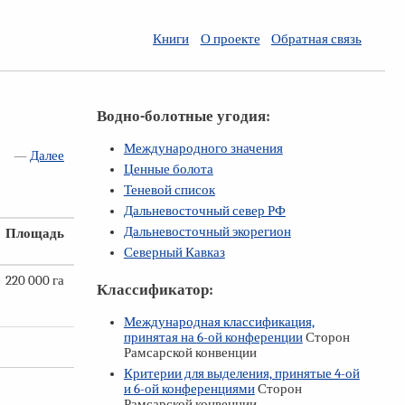
Книги
О проекте
Обратная связь
Водно-болотные угодия:
Международного значения
—
Далее
Ценные болота
Теневой список
Дальневосточный север РФ
Дальневосточный экорегион
Площадь
Северный Кавказ
220 000 га
Классификатор:
Международная классификация,
принятая на
6-ой
конференции
Сторон
Рамсарской конвенции
Критерии для выделения, принятые
4-ой
и
6-ой
конференциями
Сторон
Рамсарской конвенции