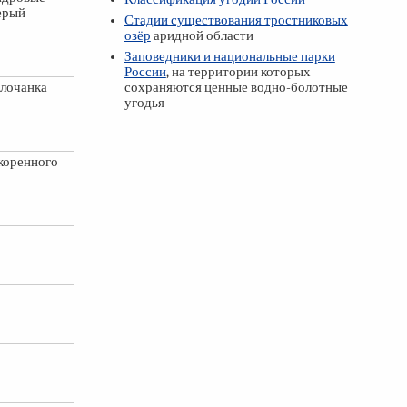
серый
Стадии существования тростниковых
озёр
аридной области
Заповедники и национальные парки
России
, на территории которых
олочанка
сохраняются ценные водно-болотные
угодья
коренного