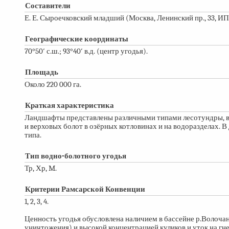
Составители
Е. Е. Сыроечковский младший (Москва, Ленинский пр., 33, И
Географические координаты
70°50′ с.ш.; 93°40′ в.д. (центр угодья).
Площадь
Около 220 000 га.
Краткая характеристика
Ландшафты представлены различными типами лесотундры, 
и верховых болот в озёрных котловинах и на водоразделах.
типа.
Тип водно-болотного угодья
Тр, Хр, M.
Критерии Рамсарской Конвенции
1, 2, 3, 4.
Ценность угодья обусловлена наличием в бассейне р.Волочан
уничтожения) и высокой концентрацией куликов и уток на г