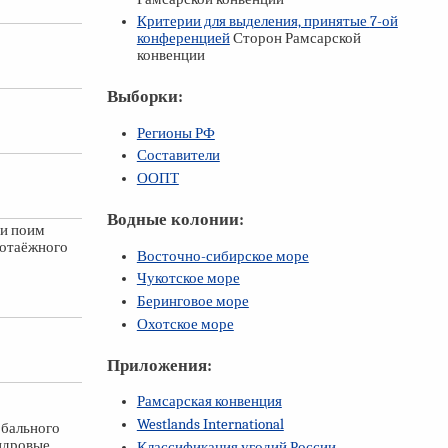
Критерии для выделения, принятые
7-ой
конференцией
Сторон Рамсарской
конвенции
Выборки:
Регионы РФ
Составители
ООПТ
Водные колонии:
ми поим
ротаёжного
Восточно-сибирское море
Чукотское море
Беринговое море
Охотское море
Приложения:
Рамсарская конвенция
Westlands International
обального
ундровые
Классификация угодий России