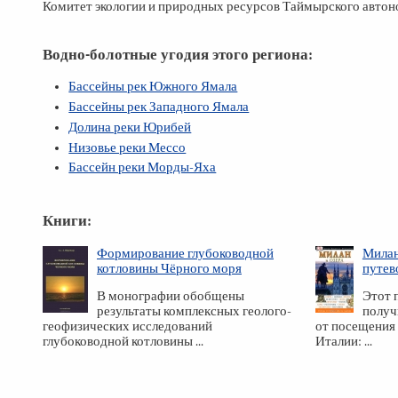
Комитет экологии и природных ресурсов Таймырского автономн
Водно-болотные угодия этого региона:
Бассейны рек Южного Ямала
Бассейны рек Западного Ямала
Долина реки Юрибей
Низовье реки Мессо
Бассейн реки Морды-Яха
Книги:
Формирование глубоководной
Милан
котловины Чёрного моря
путев
В монографии обобщены
Этот 
результаты комплексных геолого-
получ
геофизических исследований
от посещения
глубоководной котловины ...
Италии: ...