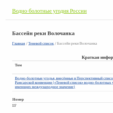
Водно-болотные угодия России
Бассейн реки Волочанка
Главная
/
Теневой список
/ Бассейн реки Волочанка
Краткая инфор
Том
Водно-болотные угодья, внесённые в Перспективный списо
Рамсарской конвенции («Теневой список» водно-болотных 
имеющих международное значение)
Номер
117