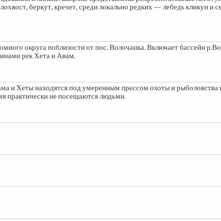
охвост, беркут, кречет, среди локально редких — лебедь кликун и 
много округа поблизости от пос. Волочанка. Включает бассейн р.В
инами рек Хета и Авам.
ама и Хеты находятся под умеренным прессом охоты и рыболовства 
емя практически не посещаются людьми.