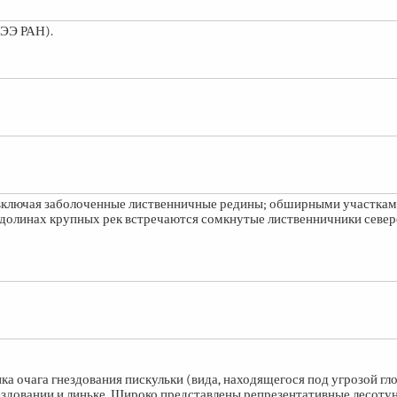
ПЭЭ РАН).
включая заболоченные лиственничные редины; обширными участка
 В долинах крупных рек встречаются сомкнутые лиственничники севе
ка очага гнездования пискульки (вида, находящегося под угрозой гл
нездовании и линьке. Широко представлены репрезентативные лесот