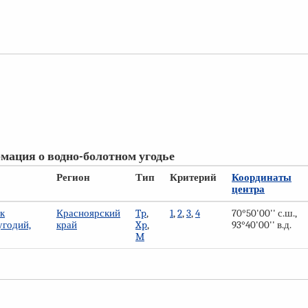
мация о водно-болотном угодье
Регион
Тип
Критерий
Координаты
центра
к
Красноярский
Tp
,
1
,
2
,
3
,
4
70°50'00'' с.ш.,
угодий,
край
Xp
,
93°40'00'' в.д.
M