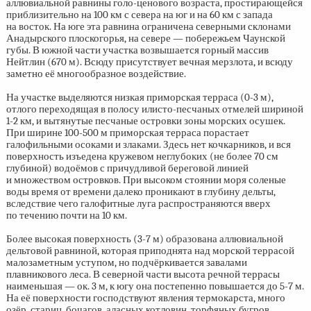
аллювиальной равнины голо-ценового возраста, простирающейся
приблизительно на 100 км с севера на юг и на 60 км с запада
на восток. На юге эта равнина ограничена северными склонами
Анадырского плоскогорья, на севере — побережьем Чаунской
губы. В южной части участка возвышается горный массив
Нейтлин (670 м). Всюду присутствует вечная мерзлота, и всюду
заметно её многообразное воздействие.
На участке выделяются низкая приморская терраса
(0-3 м),
отлого переходящая в полосу илисто-песчаных отмелей шириной
1-2 км,
и вытянутые песчаные островки зоны морских осушек.
При ширине
100-500 м
приморская терраса порастает
галофильными осоками и злаками. Здесь нет кочкарников, и вся
поверхность изъедена кружевом неглубоких (не более 70 см
глубиной) водоёмов с причудливой береговой линией
и множеством островков. При высоком стоянии моря соленые
воды время от времени далеко проникают в глубину дельты,
вследствие чего галофитные луга распространяются вверх
по течению почти на 10 км.
Более высокая поверхность
(3-7 м)
образована аллювиальной
дельтовой равниной, которая приподнята над морской террасой
малозаметным уступом, но подчёркивается завалами
плавникового леса. В северной части высота речной террасы
наименьшая — ок. 3 м, к югу она постепенно повышается до
5-7 м.
На её поверхности господствуют явления термокарста, много
озёр, стариц, бочагов, аласных котловин, торфяных бугров,