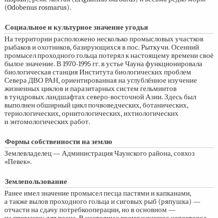
(Odobenus rosmarus).
Социальное и культурное значение угодья
На территории расположено несколько промысловых участков
рыбаков и охотников, базирующихся в пос. Рыткучи. Осенний
промысел проходного гольца потерял к настоящему времени своё
былое значение. В
1970-1995 гг.
в устье Чауна функционировала
биологическая станция Института биологических проблем
Севера ДВО РАН, ориентированная на углублённое изучение
жизненных циклов и паразитарных систем гельминтов
в тундровых ландшафтах северо-восточной Азии. Здесь был
выполнен обширный цикл почвоведческих, ботанических,
териологических, орнитологических, ихтиологических
и энтомологических работ.
Формы собственности на землю
Землевладелец — Администрация Чаунского района, совхоз
«Певек».
Землепользование
Ранее имел значение промысел песца пастями и капканами,
а также вылов проходного гольца и сиговых рыб (ряпушка) —
отчасти на сдачу потребкооперации, но в основном —