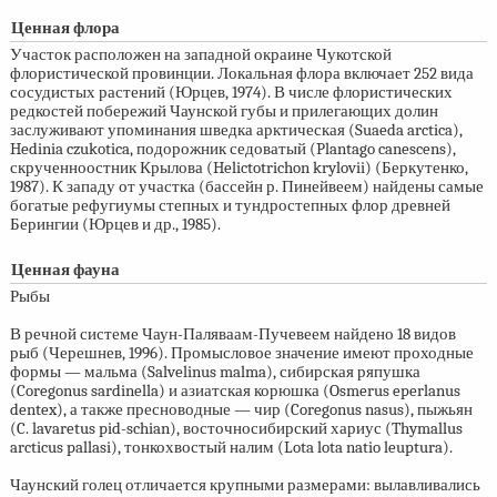
Ценная флора
Участок расположен на западной окраине Чукотской
флористической провинции. Локальная флора включает 252 вида
сосудистых растений (Юрцев, 1974). В числе флористических
редкостей побережий Чаунской губы и прилегающих долин
заслуживают упоминания шведка арктическая (Suaeda arctica),
Hedinia czukotica, подорожник седоватый (Plantago canescens),
скрученноостник Крылова (Helictotrichon krylovii) (Беркутенко,
1987). К западу от участка (бассейн р. Пинейвеем) найдены самые
богатые рефугиумы степных и тундростепных флор древней
Берингии (Юрцев и др., 1985).
Ценная фауна
Рыбы
В речной системе Чаун-Паляваам-Пучевеем найдено 18 видов
рыб (Черешнев, 1996). Промысловое значение имеют проходные
формы — мальма (Salvelinus malma), сибирская ряпушка
(Coregonus sardinella) и азиатская корюшка (Osmerus eperlanus
dentex), а также пресноводные — чир (Coregonus nasus), пыжьян
(C. lavaretus pid-schian), восточносибирский хариус (Thymallus
arcticus pallasi), тонкохвостый налим (Lota lota natio leuptura).
Чаунский голец отличается крупными размерами: вылавливались