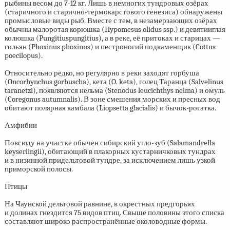
рыбины весом до
7-12 кг.
Лишь в немногих тундровых озёрах
(старичного и старично-термокарстового генезиса) обнаружены
промысловые виды рыб. Вместе с тем, в незамерзающих озёрах
обычны малоротая корюшка (Hypomesus olidus ssp.) и девятииглая
колюшка (Pungitiuspungitius), а в реке, её притоках и старицах —
гольян (Phoxinus phoxinus) и пестроногий подкаменщик (Cottus
poecilopus).
Относительно редко, но регулярно в реки заходят горбуша
(Oncorhynchus gorbuscha), кета (O. keta), голец Таранца (Salvelinus
taranetzi), появляются нельма (Stenodus leucichthys nelma) и омуль
(Coregonus autumnalis). В зоне смешения морских и пресных вод
обитают полярная камбала (Liopsetta glacialis) и бычок-рогатка.
Амфибии
Повсюду на участке обычен сибирский угло-зуб (Salamandrella
keyserlingii), обитающий в плакорных кустарничковых тундрах
и в низинной придельтовой тундре, за исключением лишь узкой
приморской полосы.
Птицы
На Чаунской дельтовой равнине, в окрестных предгорьях
и долинах гнездится 75 видов птиц. Свыше половины этого списка
составляют широко распространённые околоводные формы.