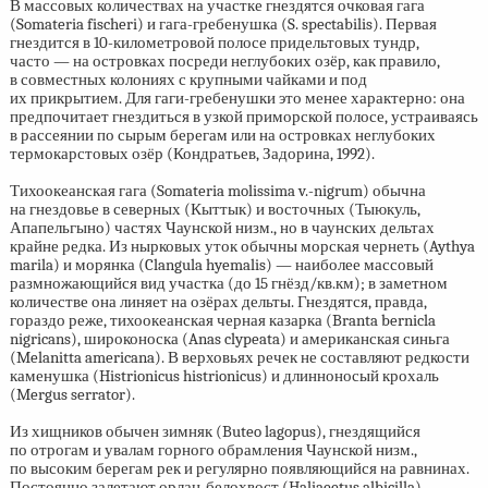
В массовых количествах на участке гнездятся очковая гага
(Somateria fischeri) и гага-гребенушка (S. spectabilis). Первая
гнездится в
10-километровой
полосе придельтовых тундр,
часто — на островках посреди неглубоких озёр, как правило,
в совместных колониях с крупными чайками и под
их прикрытием. Для гаги-гребенушки это менее характерно: она
предпочитает гнездиться в узкой приморской полосе, устраиваясь
в рассеянии по сырым берегам или на островках неглубоких
термокарстовых озёр (Кондратьев, Задорина, 1992).
Тихоокеанская гага (Somateria molissima v.-nigrum) обычна
на гнездовье в северных (Кыттык) и восточных (Тыюкуль,
Апапельгыно) частях Чаунской низм., но в чаунских дельтах
крайне редка. Из нырковых уток обычны морская чернеть (Aythya
marila) и морянка (Clangula hyemalis) — наиболее массовый
размножающийся вид участка (до 15 гнёзд/кв.км); в заметном
количестве она линяет на озёрах дельты. Гнездятся, правда,
гораздо реже, тихоокеанская черная казарка (Branta bernicla
nigricans), широконоска (Anas clypeata) и американская синьга
(Melanitta americana). В верховьях речек не составляют редкости
каменушка (Histrionicus histrionicus) и длинноносый крохаль
(Mergus serrator).
Из хищников обычен зимняк (Buteo lagopus), гнездящийся
по отрогам и увалам горного обрамления Чаунской низм.,
по высоким берегам рек и регулярно появляющийся на равнинах.
Постоянно залетают орлан-белохвост (Haliaeetus albicilla),