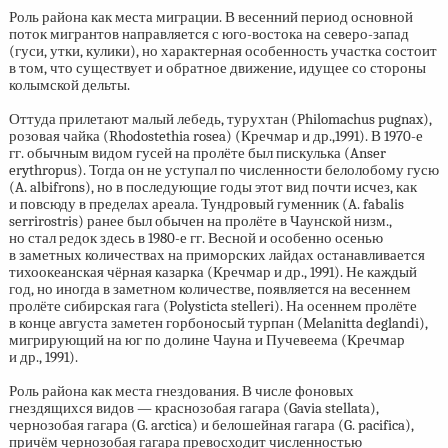
Роль района как места миграции. В весенний период основной
поток мигрантов направляется с юго-востока на северо-запад
(гуси, утки, кулики), но характерная особенность участка состоит
в том, что существует и обратное движение, идущее со стороны
колымской дельты.
Оттуда прилетают малый лебедь, турухтан (Philomachus pugnax),
розовая чайка (Rhodostethia rosea) (Кречмар и др.,1991). В
1970-е
гг. обычным видом гусей на пролёте был пискулька (Anser
erythropus). Тогда он не уступал по численности белолобому гусю
(A. albifrons), но в последующие годы этот вид почти исчез, как
и повсюду в пределах ареала. Тундровый гуменник (A. fabalis
serrirostris) ранее был обычен на пролёте в Чаунской низм.,
но стал редок здесь в
1980-е
гг. Весной и особенно осенью
в заметных количествах на приморских лайдах останавливается
тихоокеанская чёрная казарка (Кречмар и др., 1991). Не каждый
год, но иногда в заметном количестве, появляется на весеннем
пролёте сибирская гага (Polysticta stelleri). На осеннем пролёте
в конце августа заметен горбоносый турпан (Melanitta deglandi),
мигрирующий на юг по долине Чауна и Пучевеема (Кречмар
и др., 1991).
Роль района как места гнездования. В числе фоновых
гнездящихся видов — краснозобая гагара (Gavia stellata),
чернозобая гагара (G. arctica) и белошейная гагара (G. pacifica),
причём чернозобая гагара превосходит численностью