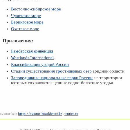
Восточно-сибирское море
Чукотское море
Беринговое море
Охотское море
Приложения:
Рамсарская конвенция
Westlands International
Классификация угодий России
Стадии существования тростниковых озёр
аридной области
Заповедники и национальные парки России
, на территории
которых сохраняются ценные водно-болотные угодья
aviator kz в
https://aviator-kazakhstan.kz
.
tentico.ru