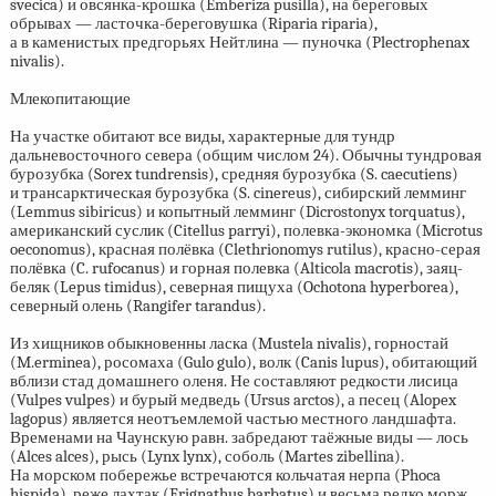
svecica) и овсянка-крошка (Emberiza pusilla), на береговых
обрывах — ласточка-береговушка (Riparia riparia),
а в каменистых предгорьях Нейтлина — пуночка (Plectrophenax
nivalis).
Млекопитающие
На участке обитают все виды, характерные для тундр
дальневосточного севера (общим числом 24). Обычны тундровая
бурозубка (Sorex tundrensis), средняя бурозубка (S. caecutiens)
и трансарктическая бурозубка (S. cinereus), сибирский лемминг
(Lemmus sibiricus) и копытный лемминг (Dicrostonyx torquatus),
американский суслик (Citellus parryi), полевка-экономка (Microtus
oeconomus), красная полёвка (Clethrionomys rutilus), красно-серая
полёвка (C. rufocanus) и горная полевка (Alticola macrotis), заяц-
беляк (Lepus timidus), северная пищуха (Ochotona hyperborea),
северный олень (Rangifer tarandus).
Из хищников обыкновенны ласка (Mustela nivalis), горностай
(M.erminea), росомаха (Gulo gulo), волк (Canis lupus), обитающий
вблизи стад домашнего оленя. Не составляют редкости лисица
(Vulpes vulpes) и бурый медведь (Ursus arctos), а песец (Alopex
lagopus) является неотъемлемой частью местного ландшафта.
Временами на Чаунскую равн. забредают таёжные виды — лось
(Alces alces), рысь (Lynx lynx), соболь (Martes zibellina).
На морском побережье встречаются кольчатая нерпа (Phoca
hispida), реже лахтак (Erignathus barbatus) и весьма редко морж