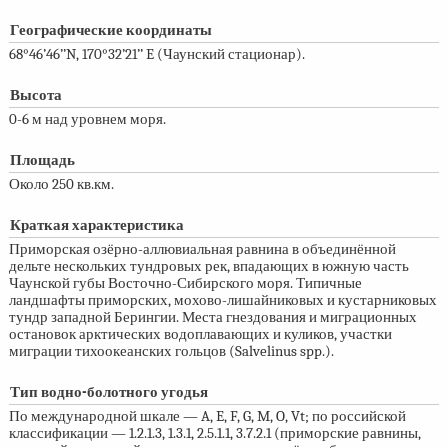
Географические координаты
68°46’46’’N, 170°32’21’’ E (Чаунский стационар).
Высота
0-6 м
над уровнем моря.
Площадь
Около 250 кв.км.
Краткая характеристика
Приморская озёрно-аллювиальная равнина в объединённой
дельте нескольких тундровых рек, впадающих в южную часть
Чаунской губы Восточно-Сибирского моря. Типичные
ландшафты приморских, мохово-лишайниковых и кустарниковых
тундр западной Берингии. Места гнездования и миграционных
остановок арктических водоплавающих и куликов, участки
миграции тихоокеанских гольцов (Salvelinus spp.).
Тип водно-болотного угодья
По международной шкале — A, E, F, G, M, O, Vt; по российской
классификации — 1.2.1.3, 1.3.1, 2.5.1.1, 3.7.2.1 (приморские равнины,