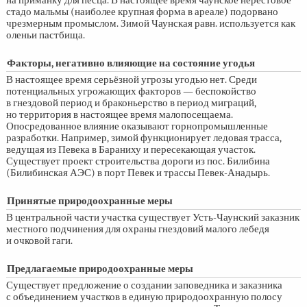
на приманку для песца. В настоящее время чаунское нерестовое
стадо мальмы (наиболее крупная форма в ареале) подорвано
чрезмерным промыслом. Зимой Чаунская равн. используется как
оленьи пастбища.
Факторы, негативно влияющие на состояние угодья
В настоящее время серьёзной угрозы угодью нет. Среди
потенциальных угрожающих факторов — беспокойство
в гнездовой период и браконьерство в период миграций,
но территория в настоящее время малопосещаема.
Опосредованное влияние оказывают горнопромышленные
разработки. Например, зимой функционирует ледовая трасса,
ведущая из Певека в Бараниху и пересекающая участок.
Существует проект строительства дороги из пос. Билибина
(Билибинская АЭС) в порт Певек и трассы Певек-Анадырь.
Принятые природоохранные меры
В центральной части участка существует Усть-Чаунский заказник
местного подчинения для охраны гнездовий малого лебедя
и очковой гаги.
Предлагаемые природоохранные меры
Существует предложение о создании заповедника и заказника
с объединением участков в единую природоохранную полосу