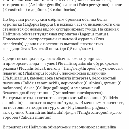
тетеревятник (Accipiter gentilis), сапсан (Falco peregrinus), кречет
(F. rusticolus) и дербник (F. columbarius).
По берегам рек и сухим озёрным бровкам обычна белая
куропатка (Lagopus lagopus), в южных частях низменности она
становится фоновым видом кустарниковых тундр. На склонах
Нейтлина обитает тундряная куропатка (Lagopus mutus).
Повсеместно распространён канадский журавль (Grus
canadensis), давно и с постоянно высокой плотностью
гнездящийся в Чаунской низм. (до 0,5 пар/кв.км).
Среди гнездящихся куликов обычны южнотундровые
и приморские виды — тулес (Pluvialis squatarola), бурокрылая
ржанка (Pluvialis fulva), щёголь (Tringa erythropus), круглоносый
плавунчик (Phalaropus lobatus), плосконосый плавунчик
(Ph.fulicarius), камнешарка (Arenaria interpres), белохвостый
песочник (Calidris temminckii), чернозобик (C. alpina), дутыш (C.
melanotos), бекас (Gallingo gallinago) и американский
бекасовидный веретенник (Lymnodromus scolopaceus).
В отдельные годы гнездится острохвостый песочник (Calidris
acuminata) — автохтон якутской тундры. В меньшем количестве,
но постоянно гнездятся турухтан (Phylomachus pugnax),
галстучник (Charadrius hiaticula), фифи (Tringa ochropus), кулик-
воробей (Calidris minutus).
В предгорьях Нейтлина обнаружены песочник-красношейка