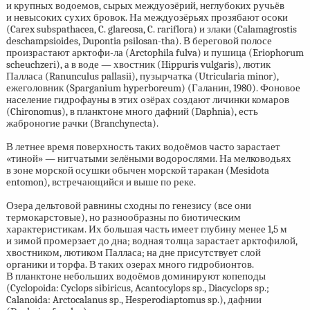
и крупных водоемов, сырых междуозёрий, неглубоких ручьёв
и невысоких сухих бровок. На междуозёрьях прозябают осоки
(Carex subspathacea, C. glareosa, C. rariflora) и злаки (Calamagrostis
deschampsioides, Dupontia psilosan-tha). В береговой полосе
произрастают арктофи-ла (Arctophila fulva) и пушица (Eriophorum
scheuchzeri), а в воде — хвостник (Hippuris vulgaris), лютик
Палласа (Ranunculus pallasii), пузырчатка (Utricularia minor),
ежеголовник (Sparganium hyperboreum) (Галанин, 1980). Фоновое
население гидрофауны в этих озёрах создают личинки комаров
(Chironomus), в планктоне много дафний (Daphnia), есть
жаброногие рачки (Branchynecta).
В летнее время поверхность таких водоёмов часто зарастает
«тиной» — нитчатыми зелёными водорослями. На мелководьях
в зоне морской осушки обычен морской таракан (Mesidota
entomon), встречающийся и выше по реке.
Озера дельтовой равнины сходны по генезису (все они
термокарстовые), но разнообразны по биотическим
характеристикам. Их большая часть имеет глубину менее 1,5 м
и зимой промерзает до дна; водная толща зарастает арктофилой,
хвостником, лютиком Палласа; на дне присутствует слой
органики и торфа. В таких озерах много гидробионтов.
В планктоне небольших водоёмов доминируют копеподы
(Cyclopoida: Cyclops sibiricus, Acantocylops sp., Diacyclops sp.;
Calanoida: Arctocalanus sp., Hesperodiaptomus sp.), дафнии