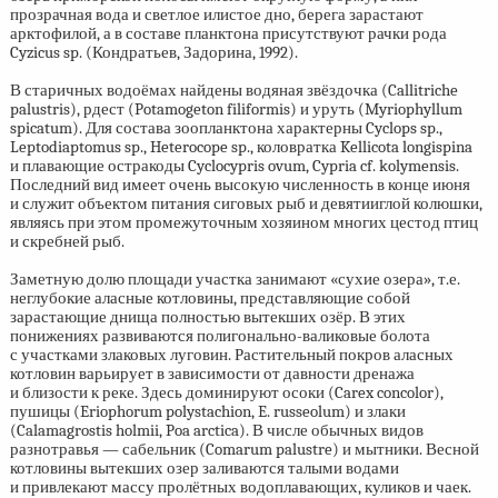
прозрачная вода и светлое илистое дно, берега зарастают
арктофилой, а в составе планктона присутствуют рачки рода
Cyzicus sp. (Кондратьев, Задорина, 1992).
В старичных водоёмах найдены водяная звёздочка (Callitriche
palustris), рдест (Potamogeton filiformis) и уруть (Myriophyllum
spicatum). Для состава зоопланктона характерны Cyclops sp.,
Leptodiaptomus sp., Heterocope sp., коловратка Kellicota longispina
и плавающие остракоды Cyclocypris ovum, Cypria cf. kolymensis.
Последний вид имеет очень высокую численность в конце июня
и служит объектом питания сиговых рыб и девятииглой колюшки,
являясь при этом промежуточным хозяином многих цестод птиц
и скребней рыб.
Заметную долю площади участка занимают «сухие озера», т.е.
неглубокие аласные котловины, представляющие собой
зарастающие днища полностью вытекших озёр. В этих
понижениях развиваются полигонально-валиковые болота
с участками злаковых луговин. Растительный покров аласных
котловин варьирует в зависимости от давности дренажа
и близости к реке. Здесь доминируют осоки (Carex concolor),
пушицы (Eriophorum polystachion, E. russeolum) и злаки
(Calamagrostis holmii, Poa arctica). В числе обычных видов
разнотравья — сабельник (Comarum palustre) и мытники. Весной
котловины вытекших озер заливаются талыми водами
и привлекают массу пролётных водоплавающих, куликов и чаек.