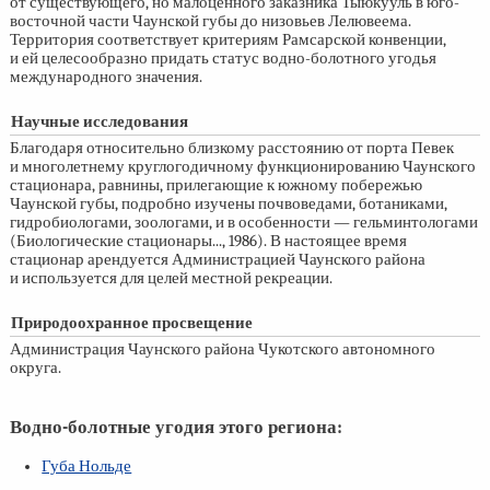
от существующего, но малоценного заказника Тыюкууль в юго-
восточной части Чаунской губы до низовьев Лелювеема.
Территория соответствует критериям Рамсарской конвенции,
и ей целесообразно придать статус водно-болотного угодья
международного значения.
Научные исследования
Благодаря относительно близкому расстоянию от порта Певек
и многолетнему круглогодичному функционированию Чаунского
стационара, равнины, прилегающие к южному побережью
Чаунской губы, подробно изучены почвоведами, ботаниками,
гидробиологами, зоологами, и в особенности — гельминтологами
(Биологические стационары..., 1986). В настоящее время
стационар арендуется Администрацией Чаунского района
и используется для целей местной рекреации.
Природоохранное просвещение
Администрация Чаунского района Чукотского автономного
округа.
Водно-болотные угодия этого региона:
Губа Нольде