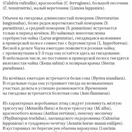
(Calidris ruficollis), краснозобик (C. ferruginea), большой песочник
(C. tenuirostria), малый веретенник (Limosa lapponica).
Обычен на гнездовье длиннохвостый поморник (Stercorarius
longicaudus), более редок короткохвостый поморник (S.
parasiticus), а средний поморник (S. pomarinus) встречается
только в период кочёвок. Из чайковых многочисленна
серебристая чайка (Larus argentatus), гнездящаяся колониями
в приморской полосе совместно с бургомистром (L. hyperboreus).
Весной в дельте Чауна ежегодно появляется розовая чайка;
с промежутками в
2-3
года она остаётся здесь на гнездование.
В небольшом числе, но постоянно в приморской полосе гнездятся
вилохвостая чайка (Xema sabini) и полярная крачка (Sterna
paradisaea).
На кочёвках ежегодно встречается белая сова (Nyctea scandiaca).
В отдельные годы она устраивает гнезда на возвышенных
участках дельты и успешно размножается. Временами
на гнездовье встречается болотная сова (Asio flammeus).
Из характерных воробьиных птиц следует упомянуть жёлтую
трясогузку (Motacilla flava) и белую трясогузку (M. alba),
краснозобого конька (Anthus cervinus), пеночку-весничку
(Phylloscopus trochilus), лапландского подорожника (Calcarius
lapponicus) и тундряную чечётку (Acantis horne-manni exilipes).
В кустарниках по берегам рек обычны варакушка (Luscinia