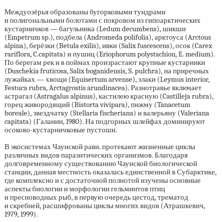
Междуозёрья образованы бугорковыми тундрами
и полигональными болотами с покровом из гипоарктических
кустарничков — багульника (Ledum decumbens), шикши
(Empetrum sp.), подбела (Andromeda polifolia), арктоуса (Arctous
alpina), берёзки (Betula exilis), ивки (Salix fuscescens), осок (Carex
rariflora, C.capitata) и пушиц (Eriophorum polystachion, E. medium).
По берегам рек и в поймах произрастают крупные кустарники
(Duschekia fruticosa, Salix boganidensis, S. pulchra), на приречных
лужайках — хвощи (Equisertum arvense), злаки (Leymus interior,
Festuca rubra, Arctagrostis arundinacea). Разнотравье включает
астрагал (Astragalus alpinus), кастилею красную (Castilleja rubra),
горец живородящий (Bistorta vivipara), пижму (Tanacetum
boreale), звездчатку (Stellaria fischeriana) и валерьяну (Valeriana
capitata) (Галанин, 1980). На подгорных шлейфах доминируют
осоково-кустарничковые пустоши.
В экосистемах Чаунской равн. протекают жизненные циклы
различных видов паразитических организмов. Благодаря
долговременному существованию Чаунской биологической
станции, данная местность оказалась единственной в Субарктике,
где комплексно и с достаточной полнотой изучены основные
аспекты биологии и морфологии гельминтов птиц
и пресноводных рыб, в первую очередь цестод, трематод
и скребней, расшифрованы циклы многих видов (Атрашкевич,
1979, 1999).