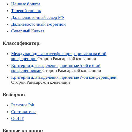
Ценные болота
Теневой список
Дальневосточный север РФ
Дальневосточный экорегион
Северный Кавказ
Классификатор:
Международная классификация, принятая на
6-ой
конференции
Сторон Рамсарской конвенции
Критерии для выделения, принятые
4-ой
и
6-ой
конференциями
Сторон Рамсарской конвенции
Критерии для выделения, принятые
7-ой
конференцией
Сторон Рамсарской конвенции
Выборки:
Регионы РФ
Составители
ООПТ
Водные колонии: