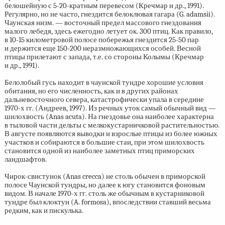
белошейную с 5-20-кратным перевесом (Кречмар и др., 1991).
Регулярно, но не часто, гнездится белоклювая гагара (G. adamsii).
Чаунская низм. — восточный предел массового гнездования
малого лебедя, здесь ежегодно летует ок. 300 птиц. Как правило,
в
10-15
километровой полосе побережья гнездится
25-50
пар
и держится еще
150-200
неразмножающихся особей. Весной
птицы прилетают с запада, т.е. со стороны Колымы (Кречмар
и др., 1991).
Белолобый гусь находит в чаунской тундре хорошие условия
обитания, но его численность, как и в других районах
дальневосточного севера, катастрофически упала в середине
1970-х
гг. (Андреев, 1997). Из речных уток самый обычный вид —
шилохвость (Anas acuta). На гнездовье она наиболее характерна
в тыловой части дельты с мелкокустарничковой растительностью.
В августе появляются выводки и взрослые птицы из более южных
участков и собираются в большие стаи, при этом шилохвость
становится одной из наиболее заметных птиц приморских
ландшафтов.
Чирок-свистунок (Anas crecca) не столь обычен в приморской
полосе Чаунской тундры, но далее к югу становится фоновым
видом. В начале
1970-х
гг. столь же обычным в кустарниковой
тундре был клоктун (A. formosa), впоследствии ставший весьма
редким, как и пискулька.