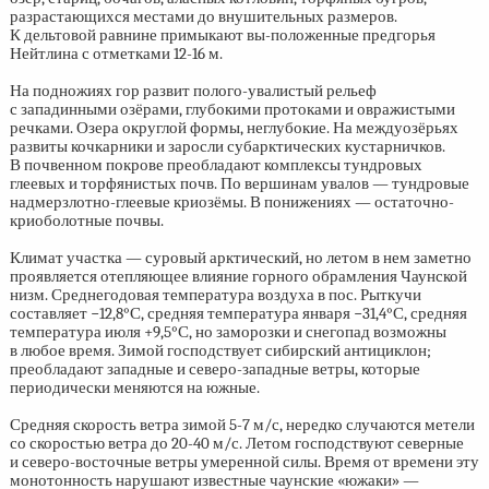
разрастающихся местами до внушительных размеров.
К дельтовой равнине примыкают вы-положенные предгорья
Нейтлина с отметками
12-16 м.
На подножиях гор развит полого-увалистый рельеф
с западинными озёрами, глубокими протоками и овражистыми
речками. Озера округлой формы, неглубокие. На междуозёрьях
развиты кочкарники и заросли субарктических кустарничков.
В почвенном покрове преобладают комплексы тундровых
глеевых и торфянистых почв. По вершинам увалов — тундровые
надмерзлотно-глеевые криозёмы. В понижениях — остаточно-
криоболотные почвы.
Климат участка — суровый арктический, но летом в нем заметно
проявляется отепляющее влияние горного обрамления Чаунской
низм. Среднегодовая температура воздуха в пос. Рыткучи
составляет −12,8°С, средняя температура января −31,4°С, средняя
температура июля +9,5°С, но заморозки и снегопад возможны
в любое время. Зимой господствует сибирский антициклон;
преобладают западные и северо-западные ветры, которые
периодически меняются на южные.
Средняя скорость ветра зимой
5-7 м/с,
нередко случаются метели
со скоростью ветра до
20-40 м/с.
Летом господствуют северные
и северо-восточные ветры умеренной силы. Время от времени эту
монотонность нарушают известные чаунские «южаки» —