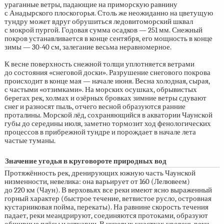
ураганные ветры, падающие на приморскую равнину
с Анадырского плоскогорья. Столь же неожиданно на цветущую
тундру может вдруг обрушиться ледовитоморский шквал
с мокрой пургой. Годовая сумма осадков — 251 мм. Снежный
покров устанавливается в конце сентября, его мощность в конце
зимы —
30-40 см,
залегание весьма неравномерное.
К весне поверхность снежной толщи уплотняется ветрами
до состояния «снеговой доски». Разрушение снегового покрова
происходит в конце мая — начале июня. Весна холодная, сырая,
с частыми «отзимками». На морских осушках, обрывистых
берегах рек, холмах и озёрных бровках зимние ветры сдувают
снег и разносят пыль, отчего весной образуются ранние
проталины. Морской лёд, сохраняющийся в акватории Чаунской
губы до середины июля, заметно тормозит ход фенологических
процессов в прибрежной тундре и порождает в начале лета
частые туманы.
Значение угодья в круговороте природных вод
Протяжённость рек, дренирующих южную часть Чаунской
низменности, невелика: она варьирует от 160 (Лелювеем)
до 220 км (Чаун). В верховьях все реки имеют ясно выраженный
горный характер (быстрое течение, ветвистое русло, островная
кустарниковая пойма, перекаты). На равнине скорость течения
падает, реки меандрируют, соединяются протоками, образуют