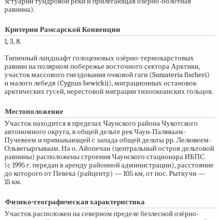
эстуарий тундровой реки и прилегающая озёрно-болотная
равнина).
Критерии Рамсарской Конвенции
1, 3, 8.
Типичный ландшафт голоценовых озёрно-термокарстовых
равнин на полярном побережье восточного сектора Арктики,
участок массового гнездования очковой гаги (Somateria fischeri)
и малого лебедя (Cygnus bewickii), миграционных остановок
арктических гусей, нерестовой миграции тихоокеанских гольцов.
Местоположение
Участок находится в пределах Чаунского района Чукотского
автономного округа, в общей дельте рек Чаун-Паляваам-
Пучевеем и примыкающей с запада общей дельты pp. Лелювеем-
Ольвегыргываам. На о. Айопечан (центральный остров дельтовой
равнины) расположены строения Чаунского стационара ИБПС
(с 1995 г. передан в аренду районной администрации), расстояние
до которого от Певека (райцентр) — 105 км, от пос. Рыткучи —
15 км.
Физико-географическая характеристика
Участок расположен на северном пределе безлесной озёрно-