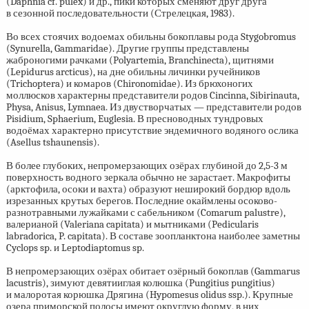
(Daphnia cf. pulex) и др., пики которых сменяют друг друга
в сезонной последовательности (Стрелецкая, 1983).
Во всех стоячих водоемах обильны бокоплавы рода Stygobromus
(Synurella, Gammaridae). Другие группы представлены
жаброногими рачками (Polyartemia, Branchinecta), щитнями
(Lepidurus arcticus), на дне обильны личинки ручейников
(Trichoptera) и комаров (Chironomidae). Из брюхоногих
моллюсков характерны представители родов Cincinna, Sibirinauta,
Physa, Anisus, Lymnaea. Из двустворчатых — представители родов
Pisidium, Sphaerium, Euglesia. В пресноводных тундровых
водоёмах характерно присутствие эндемичного водяного ослика
(Asellus tshaunensis).
В более глубоких, непромерзающих озёрах глубиной до
2,5-3 м
поверхность водного зеркала обычно не зарастает. Макрофиты
(арктофила, осоки и вахта) образуют неширокий бордюр вдоль
изрезанных крутых берегов. Последние окаймлены осоково-
разнотравными лужайками с сабельником (Comarum palustre),
валерианой (Valeriana capitata) и мытниками (Pedicularis
labradorica, P. capitata). В составе зоопланктона наиболее заметны
Cyclops sp. и Leptodiaptomus sp.
В непромерзающих озёрах обитает озёрный бокоплав (Gammarus
lacustris), зимуют девятииглая колюшка (Pungitius pungitius)
и малоротая корюшка Дрягина (Hypomesus olidus ssp.). Крупные
озера приморской полосы имеют округлую форму, в них