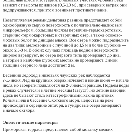
обширные плёсы и эстуарии. В низовых участках уровень реки
зависит от высоты приливов
(0,5-1,0 м);
при северных ветрах они
подпруживаются, при этом возникает противотечение.
Незатопляемая реками дельтовая равнина представляет собой
однообразную сырую поверхность с полигонально-валиковым
микрорельефом, большим числом первично-термокарстовых,
старично-термокарстовых и старичных озёр, а также осоково-
моховых болот по днищам аласов. Все озёра можно подразделить
на два типа: мелководные с глубиной до 1,5 м и более глубокие —
около
2,5-3 м.
В обоих случаях площадь водной поверхности
широко варьирует, но озера первого типа промерзают до дна,
а вторые в наиболее глубоких местах не промерзают. Зимой
толщина озёрного льда достигает 2 м.
Весенний ледоход в низовьях чаунских рек наблюдается
7-15 июня.
Лёд на крупных озёрах исчезает в конце июня — начале
июля, но забереги появляются на
2-3
недели раньше. Подъем воды
в реках случается и в летние месяцы (август), но летние паводки
здесь не бывают столь катастрофичными, как на притоках
Колымы или в бассейне Охотского моря. Ледостав на реке
происходит в середине октября, а тундровые озера замерзают
в начале октября.
Экологические параметры
Приморская терраса представляет собой мозаику мелких