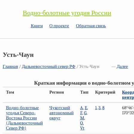
Водно-болотные угодия России
Книги
О проекте
Обратная связь
Усть-Чаун
Главная
/
Дальневосточный север РФ
/ Усть-Чаун
—
Далее
Краткая информация о водно-болотном у
Том
Регион
Тип
Критерий
Коор
центр
Водно-болотные
Чукотский
A
,
E
,
1
,
3
,
8
68°46'4
угодья Северо-
автономный
F
,
G
,
170°32'
Востока России
округ
M
,
(Дальневосточный
O
,
Север РФ)
Vt