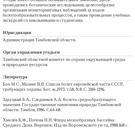
проводились ботанические исследования, целесообразна
организация мониторинговых наблюдений за ходом
болотообразовательных процессов, а также проведение учебных
экскурсий со школьниками и студентами.
Юрисдикция
Администрация Тамбовской области.
Орган управления угодьем
Тамбовский областной комитет по охране окружающей среды
и природных ресурсов.
Литература
Боч М С., Мазинг В.В. Список болот европейской части СССР,
требующих охраны. Бот. ж.,1973, т.58, N 8. С.
1184-1196.
Заруцкий Б.А., Следников А.А. Болота средообразующего
значения. Государственные памятники природы Тамбовской
области. Тамбов, 1986. С.64-68.
Хмелёв К.Ф., Попова Н.Н. Флора мохообразных бассейна
Среднего Дона. Воронеж: Изд-во Воронежского ун-та, 1988.168 с.