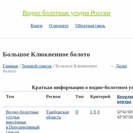
Водно-болотные угодия России
Книги
О проекте
Обратная связь
Большое Клюквенное болото
Главная
/
Теневой список
/ Большое Клюквенное
—
Далее
болото
Краткая информация о водно-болотном у
Том
Регион
Тип
Критерий
Коорди
центра
Водно-болотные
Тамбовская
U
1
,
2
,
3
51°45'00'
угодья,
область
42°20'00'
внесённые
в Перспективный
список