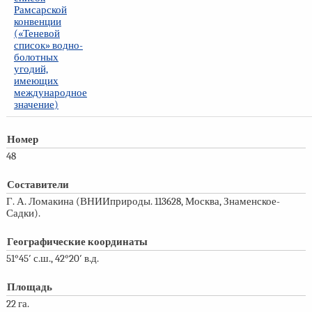
Рамсарской
конвенции
(«Теневой
список» водно-
болотных
угодий,
имеющих
международное
значение)
Номер
48
Составители
Г. А. Ломакина (ВНИИприроды. 113628, Москва, Знаменское-
Садки).
Географические координаты
51°45′ с.ш., 42°20′ в.д.
Площадь
22 га.