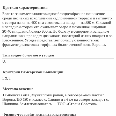
Краткая характеристика
Болото занимает эллипсовидное блюдцеобразное понижение
среди песчаных всхолмлении надпойменной террасы и вытянуто
с севера на юг на 400 м, а с востока на запад — на 580 м. С южной
и западной сторон его окаймляет озеро Клюквенное шириной
20-40 м
и длиной около 800 м. По болоту в северном и западном
направлениях проходят два канала, последний из них впадает в оз.
Клюквенное. Угодье представляет большую ценность как
фрагмент реликтовых торфяных болот степной зоны Европы.
Тип водно-болотного угодья
U.
Критерии Рамсарской Конвенции
1, 2, 3.
Местоположение
Тамбовская обл., Мучкапский район, в левобережной части р.
Ворона,
150-180 м
южнее с. Савино и в 4 км на северо-запад от с.
Шапкино. Землепользователь — ТОО «Страна Советов».
Физико-географическая характеристика