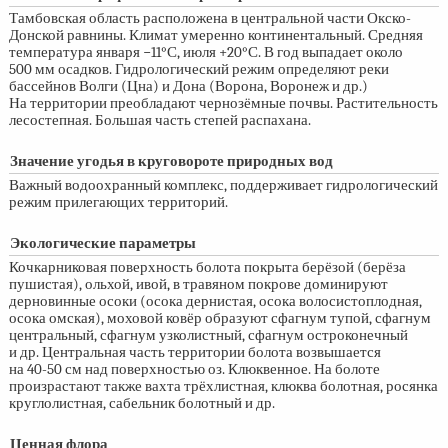
Тамбовская область расположена в центральной части Окско-
Донской равнины. Климат умеренно континентальный. Средняя
температура января −11°С, июля +20°С. В год выпадает около
500 мм осадков. Гидрологический режим определяют реки
бассейнов Волги (Цна) и Дона (Ворона, Воронеж и др.)
На территории преобладают чернозёмные почвы. Растительность
лесостепная. Большая часть степей распахана.
Значение угодья в круговороте природных вод
Важный водоохранный комплекс, поддерживает гидрологический
режим прилегающих территорий.
Экологические параметры
Кочкарниковая поверхность болота покрыта берёзой (берёза
пушистая), ольхой, ивой, в травяном покрове доминируют
дерновинные осоки (осока дернистая, осока волосистоплодная,
осока омская), моховой ковёр образуют сфагнум тупой, сфагнум
центральный, сфагнум узколистный, сфагнум остроконечный
и др. Центральная часть территории болота возвышается
на
40-50 см
над поверхностью оз. Клюквенное. На болоте
произрастают также вахта трёхлистная, клюква болотная, росянка
круглолистная, сабельник болотный и др.
Ценная флора