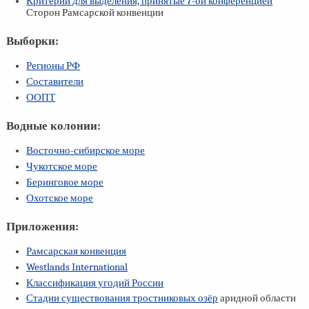
Критерии для выделения, принятые
7-ой
конференцией
Сторон Рамсарской конвенции
Выборки:
Регионы РФ
Составители
ООПТ
Водные колонии:
Восточно-сибирское море
Чукотское море
Беринговое море
Охотское море
Приложения:
Рамсарская конвенция
Westlands International
Классификация угодий России
Стадии существования тростниковых озёр
аридной области