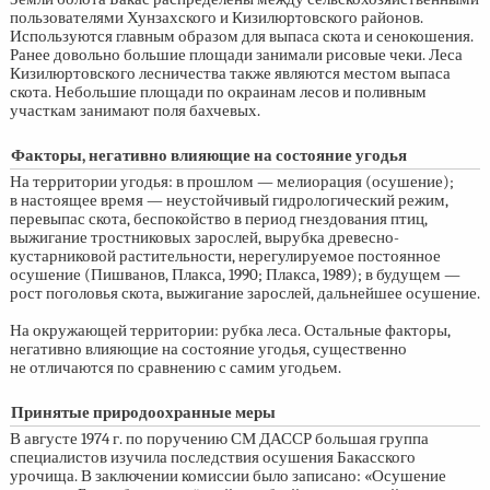
пользователями Хунзахского и Кизилюртовского районов.
Используются главным образом для выпаса скота и сенокошения.
Ранее довольно большие площади занимали рисовые чеки. Леса
Кизилюртовского лесничества также являются местом выпаса
скота. Небольшие площади по окраинам лесов и поливным
участкам занимают поля бахчевых.
Факторы, негативно влияющие на состояние угодья
На территории угодья: в прошлом — мелиорация (осушение);
в настоящее время — неустойчивый гидрологический режим,
перевыпас скота, беспокойство в период гнездования птиц,
выжигание тростниковых зарослей, вырубка древесно-
кустарниковой растительности, нерегулируемое постоянное
осушение (Пишванов, Плакса, 1990; Плакса, 1989); в будущем —
рост поголовья скота, выжигание зарослей, дальнейшее осушение.
На окружающей территории: рубка леса. Остальные факторы,
негативно влияющие на состояние угодья, существенно
не отличаются по сравнению с самим угодьем.
Принятые природоохранные меры
В августе 1974 г. по поручению СМ ДАССР большая группа
специалистов изучила последствия осушения Бакасского
урочища. В заключении комиссии было записано: «Осушение