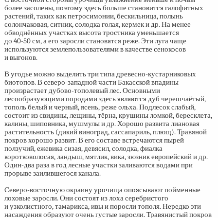
более засолены, поэтому здесь больше становится галофитных
растений, таких как петросимонии, бескильница, полынь
солончаковая, ситник, солодка голая, кермек и др. На менее
обводнённых участках высота тростника уменьшается
до
40-50 см,
а его заросли становятся реже. Эти луга чаще
используются землепользователями в качестве сенокосов
и выгонов.
В угодье можно выделить три типа древесно-кустарниковых
биотопов. В северо-западной части Бакасской впадины
произрастает дубово-тополевый лес. Основными
лесообразующими породами здесь являются дуб черешчаётый,
тополь белый и черный, ясень, реже ольха. Подлесок слабый,
состоит из свидины, лещины, тёрна, крушины ломкой, бересклета,
калины, шиповника, мушмулы и др. Хорошо развита лиановая
растительность (дикий виноград, сассапариль, плющ). Травяной
покров хорошо развит. В его составе встречаются пырей
ползучий, ежевика сизая, девясил, солодка, фиалка
коротковолосая, ландыш, мятлик, вика, зюзник европейский и др.
Один-два раза в год лесные участки заливаются водами при
прорыве заилившегося канала.
Северо-восточную окраину урочища опоясывают пойменные
лоховые заросли. Они состоят из лоха серебристого
и узколистного, тамарикса, ивы и поросли тополя. Нередко эти
насаждения образуют очень густые заросли. Травянистый покров