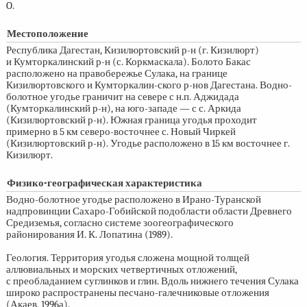
O.
Местоположение
Республика Дагестан, Кизилюртовский р-н (г. Кизилюрт)
и Кумторкалинский р-н (с. Коркмаскала). Болото Бакас
расположено на правобережье Сулака, на границе
Кизилюртовского и Кумторкалин-ского р-нов Дагестана. Водно-
болотное угодье граничит на севере с н.п. Аджидада
(Кумторкалинский р-н), на юго-западе — с с. Аркида
(Кизилюртовский р-н). Южная граница угодья проходит
примерно в 5 км северо-восточнее с. Новый Чиркей
(Кизилюртовский р-н). Угодье расположено в 15 км восточнее г.
Кизилюрт.
Физико-географическая характеристика
Водно-болотное угодье расположено в Ирано-Туранской
надпровинции Сахаро-Гобийской подобласти области Древнего
Средиземья, согласно системе зоогеографического
районирования И. К. Лопатина (1989).
Геология. Территория угодья сложена мощной толщей
аллювиальных и морских четвертичных отложений,
с преобладанием суглинков и глин. Вдоль нижнего течения Сулака
широко распространены песчано-галечниковые отложения
(Акаев, 1996а).