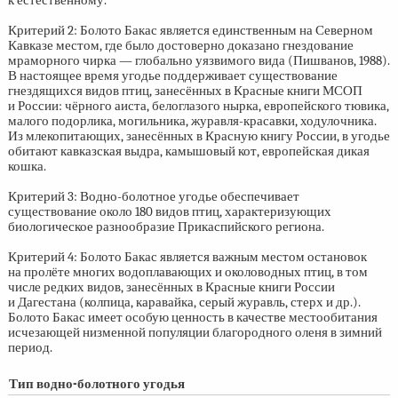
к естественному.
Критерий 2: Болото Бакас является единственным на Северном
Кавказе местом, где было достоверно доказано гнездование
мраморного чирка — глобально уязвимого вида (Пишванов, 1988).
В настоящее время угодье поддерживает существование
гнездящихся видов птиц, занесённых в Красные книги МСОП
и России: чёрного аиста, белоглазого нырка, европейского тювика,
малого подорлика, могильника, журавля-красавки, ходулочника.
Из млекопитающих, занесённых в Красную книгу России, в угодье
обитают кавказская выдра, камышовый кот, европейская дикая
кошка.
Критерий 3: Водно-болотное угодье обеспечивает
существование около 180 видов птиц, характеризующих
биологическое разнообразие Прикаспийского региона.
Критерий 4: Болото Бакас является важным местом остановок
на пролёте многих водоплавающих и околоводных птиц, в том
числе редких видов, занесённых в Красные книги России
и Дагестана (колпица, каравайка, серый журавль, стерх и др.).
Болото Бакас имеет особую ценность в качестве местообитания
исчезающей низменной популяции благородного оленя в зимний
период.
Тип водно-болотного угодья