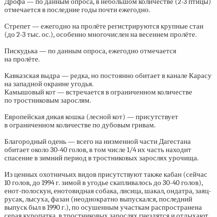
Дрофа — по данным опроса, в небольшом количестве
(2-3 птицы)
отмечается в последние годы почти ежегодно.
Стрепет — ежегодно на пролёте регистрируются крупные стаи
(до
2-3 тыс. ос.),
особенно многочислен на весеннем пролёте.
Пискудька — по данным опроса, ежегодно отмечается
на пролёте.
Кавказская выдра — редка, но постоянно обитает в канале Карасу
на западной окраине угодья.
Камышовый кот — встречается в ограниченном количестве
по тростниковым зарослям.
Европейская дикая кошка (лесной кот) — присутствует
в ограниченном количестве по дубовым гривам.
Благородный одень — всего на низменной части Дагестана
обитает около
30-40 голов,
в том числе 1/4 их часть находит
спасение в зимний период в тростниковых зарослях урочища.
Из ценных охотничьих видов присутствуют также кабан (сейчас
10 голов, до 1994 г. зимой в угодье скапливалось до
30-40 голов),
енот-полоскун, енотовидная собака, лисица, шакал, ондатра, заяц-
русак, лысуха, фазан (неоднократно выпускался, последний
выпуск был в 1990 г.), по осушенным участкам распространена
серая куропатка, в тростниковых зарослях гнездятся и отдыхают