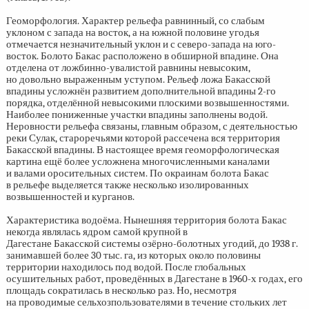
Геоморфология. Характер рельефа равнинный, со слабым
уклоном с запада на восток, а на южной половине угодья
отмечается незначительный уклон и с северо-запада на юго-
восток. Болото Бакас расположено в обширной впадине. Она
отделена от ложбинно-увалистой равнины невысоким,
но довольно выраженным уступом. Рельеф ложа Бакасской
впадины усложнён развитием дополнительной впадины
2-го
порядка, отделённой невысокими плоскими возвышенностями.
Наиболее пониженные участки впадины заполнены водой.
Неровности рельефа связаны, главным образом, с деятельностью
реки Сулак, староречьями которой рассечена вся территория
Бакасской впадины. В настоящее время геоморфологическая
картина ещё более усложнена многочисленными каналами
и валами оросительных систем. По окраинам болота Бакас
в рельефе выделяется также несколько изолированных
возвышенностей и курганов.
Характеристика водоёма. Нынешняя территория болота Бакас
некогда являлась ядром самой крупной в
Дагестане Бакасской системы озёрно-болотных угодий, до 1938 г.
занимавшей более 30 тыс. га, из которых около половины
территории находилось под водой. После глобальных
осушительных работ, проведённых в Дагестане в
1960-х
годах, его
площадь сократилась в несколько раз. Но, несмотря
на проводимые сельхозпользователями в течение стольких лет