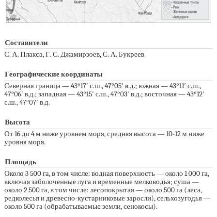
Составители
С. А. Плакса, Г. С. Джамирзоев, С. А. Букреев.
Географические координаты
Северная граница — 43°17′ с.ш., 47°05′ в.д.; южная — 43°11′ с.ш.,
47°06′ в.д.; западная — 43°15′ с.ш., 47°03′ в.д.; восточная — 43°12′
с.ш., 47°07′ в.д.
Высота
От 16 до 4 м ниже уровнем моря, средняя высота —
10-12 м
ниже
уровня моря.
Площадь
Около 3 500 га, в том числе: водная поверхность — около 1 000 га,
включая заболоченные луга и временные мелководья; суша —
около 2 500 га, в том числе: лесопокрытая — около 500 га (леса,
редколесья и древесно-кустарниковые заросли), сельхозугодья —
около 500 га (обрабатываемые земли, сенокосы).