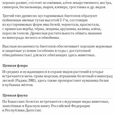
хорошо развит, состоит из ежевики, алтея лекарственного, костра,
свинороя, бескильницы, пырея, клевера, тростника и др. видов.
Третий тип древесно-кустарниковых биотопов образуют
пойменные ивовые тугаи высотой
2-7 м,
состоящие
из кустарниковых форм ивы белой, чернотала, краснотала,
с примесью вербы, тёрна, лещины, крушины, калины, клёна,
поросли тополя. Древесная растительность обвита лианами
из винограда лесного и обвойника.
Высокая мозаичность биотопов обеспечивает хорошие кормовые
и защитные условия (особенно в годы с достаточной
обводнённостью) для всех обитающих здесь животных.
Ценная флора
Из редких и нуждающихся в охране видов растений в угодье
встречаются мечь-трава морская, ятрышник болотный и виноград
лесной (Раджи, 1981), здесь также произрастают кувшинка белая
и кубышка жёлтая.
Ценная фауна
На Бакасских болотах встречаются следующие виды животных,
занесённые в Красную книгу Российской Федерации
и Республики Дагестан: