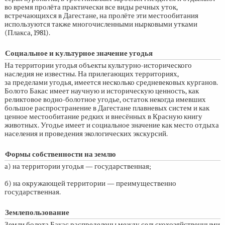
во время пролёта практически все виды речных уток,
встречающихся в Дагестане, на пролёте эти местообитания
используются также многочисленными нырковыми утками
(Плакса, 1981).
Социальное и культурное значение угодья
На территории угодья объекты культурно-исторического
наследия не известны. На прилегающих территориях,
за пределами угодья, имеется несколько средневековых курганов.
Болото Бакас имеет научную и историческую ценность, как
реликтовое водно-болотное угодье, остаток некогда имевших
большое распространение в Дагестане плавневых систем и как
ценное местообитание редких и внесённых в Красную книгу
животных. Угодье имеет и социальное значение как место отдыха
населения и проведения экологических экскурсий.
Формы собственности на землю
а) на территории угодья — государственная;
б) на окружающей территории — преимущественно
государственная.
Землепользование
Земли болота Бакас распределены между сельскохозяйственными