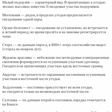
Малый подорлик — характерный вид. В прилегающих к угодью
лесных массивах известно 3 гнездовых участка подорликов.
Могильник — редок, в пределах угодья предполагается
гнездование одной пары.
Орлан-белохвост — гнездование не установлено, но встречается
в летний период; во время пролёта и на зимовке регистрируется
чаще.
Стерх — по данным опроса, в 2004 г. егерь охотхозяйства видел
1 стерха на мокром лугу.
Журавль-красавка — небольшие послегнездовые и миграционные
скопления формируются по осушенным участкам урочища.
Гнездится на прилегающих участках вдоль восточных границ.
Авдотка — встречается по окраинным засоленным осушенным
участкам в восточной части угодья.
Ходулочник — постоянно присутствует во всем угодье,
но гнездится только на мелководьях восточной части.
Султанка — по данным егерей и охотников, изредка отмечается
на Бакасе.