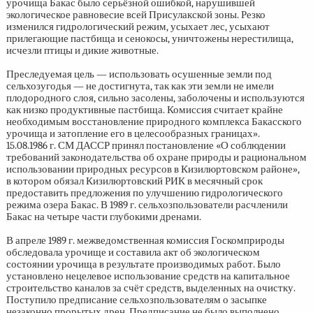
урочища Бакас было серьёзной ошибкой, нарушившей
экологическое равновесие всей Присулакской зоны. Резко
изменился гидрологический режим, усыхает лес, усыхают
прилегающие пастбища и сенокосы, уничтожены нерестилища,
исчезли птицы и дикие животные.
Преследуемая цель — использовать осушенные земли под
сельхозугодья — не достигнута, так как эти земли не имели
плодородного слоя, сильно засолены, заболочены и используются
как низко продуктивные пастбища. Комиссия считает крайне
необходимым восстановление природного комплекса Бакасского
урочища и затопление его в целесообразных границах».
15.08.1986 г. СМ ДАССР принял постановление «О соблюдении
требований законодательства об охране природы и рациональном
использовании природных ресурсов в Кизилюртовском районе»,
в котором обязал Кизилюртовский РИК в месячный срок
предоставить предложения по улучшению гидрологического
режима озера Бакас. В 1989 г. сельхозпользователи расчленили
Бакас на четыре части глубокими дренами.
В апреле 1989 г. межведомственная комиссия Госкомприроды
обследовала урочище и составила акт об экологическом
состоянии урочища в результате производимых работ. Было
установлено нецелевое использование средств на капитальное
строительство каналов за счёт средств, выделенных на очистку.
Поступило предписание сельхозпользователям о засыпке
незаконно прорытых дрен. Предписание не было выполнено.