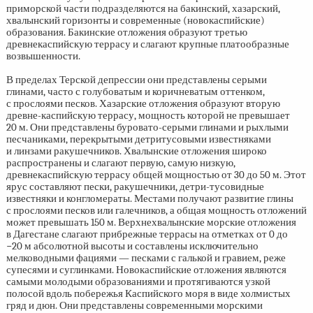
приморской части подразделяются на бакинский, хазарский,
хвалынский горизонты и современные (новокаспийские)
образования. Бакинские отложения образуют третью
древнекаспийскую террасу и слагают крупные платообразные
возвышенности.
В пределах Терской депрессии они представлены серыми
глинами, часто с голубоватым и коричневатым оттенком,
с прослоями песков. Хазарские отложения образуют вторую
древне-каспийскую террасу, мощность которой не превышает
20 м. Они представлены буровато-серыми глинами и рыхлыми
песчаниками, перекрытыми детритусовыми известняками
и линзами ракушечников. Хвалынские отложения широко
распространены и слагают первую, самую низкую,
древнекаспийскую террасу общей мощностью от 30 до 50 м. Этот
ярус составляют пески, ракушечники, детри-тусовидные
известняки и конгломераты. Местами получают развитие глины
с прослоями песков или галечников, а общая мощность отложений
может превышать 150 м. Верхнехвалынские морские отложения
в Дагестане слагают прибрежные террасы на отметках от 0 до
−20 м абсолютной высоты и составлены исключительно
мелководными фациями — песками с галькой и гравием, реже
супесями и суглинками. Новокаспийские отложения являются
самыми молодыми образованиями и протягиваются узкой
полосой вдоль побережья Каспийского моря в виде холмистых
гряд и дюн. Они представлены современными морскими