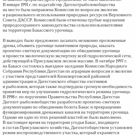
В январе 1991 г. по ходатайству Дагохотрыболовобщества
на место была направлена Комиссия по вопросам экологии
и рационального использования природных ресурсов Верховного
Совета ДАССР. Комиссией были отмечены грубые нарушения
природоохранного законодательства сельхозпользователями
на территории Бакасского урочища.
В выводах было предложено засыпать незаконно проложенные
дрены, объявить урочище памятником природы, заказать
проектно-сметную документацию по обводнению урочища
и провести экологическую экспертизу всей гидрологической сети,
действующей в Присулакском лесном массиве. В октябре 1997 г.
на Бакасе состоялось выездное заседание Комиссии Народного
Собрания Республики Дагестан по аграрным вопросам и экологии
с участием представителей Кизилюртовской районной
администрации и Дагестанского общества охотников
и рыболовов, которая также подтвердила срочную необходимость
принятия мер по улучшению гидрологического режима урочища.
В 1998 г. по поручению Правительства Республики Дагестан
Дагохот-рыболовобщество разработало проектно-сметную
документацию по обводнению болота Бакас и прекращению
функционирования дренажных каналов на территории урочища.
Однако ни одно из этих решений властей не было выполнено.
В настоящее время на территории угодья Бакас, входящего
в состав Присулакского хозяйства, Дагохотобществом установлен
режим воспроизводственного участка, который охраняется