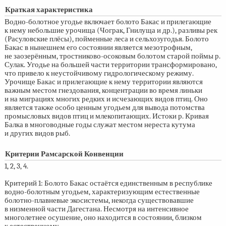
Краткая характеристика
Водно-болотное угодье включает болото Бакас и прилегающие
к нему небольшие урочища (Чограк, Гнилуща и др.), разливы рек
(Расуловские плёсы), пойменные леса и сельхозугодья. Болото
Бакас в нынешнем его состоянии является мезотрофным,
не заозерённым, тростниково-осоковым болотом старой поймы р.
Сулак. Угодье на большей части территории трансформировано,
что привело к неустойчивому гидрологическому режиму.
Урочище Бакас и прилегающие к нему территории являются
важным местом гнездования, концентрации во время линьки
и на миграциях многих редких и исчезающих видов птиц. Оно
является также особо ценным угодьем для вывода потомства
промысловых видов птиц и млекопитающих. Истоки р. Кривая
Балка в многоводные годы служат местом нереста кутума
и других видов рыб.
Критерии Рамсарской Конвенции
1, 2, 3, 4.
Критерий 1: Болото Бакас остаётся единственным в республике
водно-болотным угодьем, характеризующим естественные
болотно-плавневые экосистемы, некогда существовавшие
в низменной части Дагестана. Несмотря на интенсивное
многолетнее осушение, оно находится в состоянии, близком