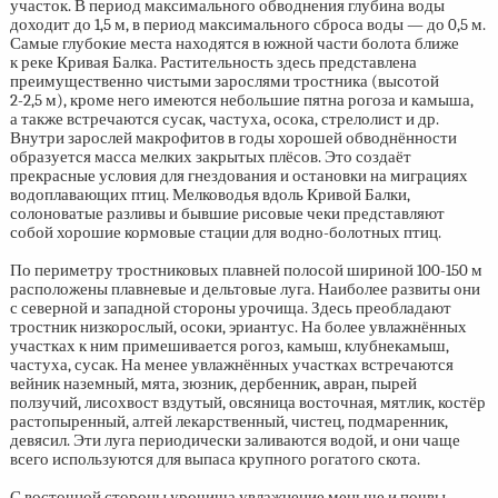
участок. В период максимального обводнения глубина воды
доходит до 1,5 м, в период максимального сброса воды — до 0,5 м.
Самые глубокие места находятся в южной части болота ближе
к реке Кривая Балка. Растительность здесь представлена
преимущественно чистыми зарослями тростника (высотой
2-2,5 м),
кроме него имеются небольшие пятна рогоза и камыша,
а также встречаются сусак, частуха, осока, стрелолист и др.
Внутри зарослей макрофитов в годы хорошей обводнённости
образуется масса мелких закрытых плёсов. Это создаёт
прекрасные условия для гнездования и остановки на миграциях
водоплавающих птиц. Мелководья вдоль Кривой Балки,
солоноватые разливы и бывшие рисовые чеки представляют
собой хорошие кормовые стации для водно-болотных птиц.
По периметру тростниковых плавней полосой шириной
100-150 м
расположены плавневые и дельтовые луга. Наиболее развиты они
с северной и западной стороны урочища. Здесь преобладают
тростник низкорослый, осоки, эриантус. На более увлажнённых
участках к ним примешивается рогоз, камыш, клубнекамыш,
частуха, сусак. На менее увлажнённых участках встречаются
вейник наземный, мята, зюзник, дербенник, авран, пырей
ползучий, лисохвост вздутый, овсяница восточная, мятлик, костёр
растопыренный, алтей лекарственный, чистец, подмаренник,
девясил. Эти луга периодически заливаются водой, и они чаще
всего используются для выпаса крупного рогатого скота.
С восточной стороны урочища увлажнение меньше и почвы