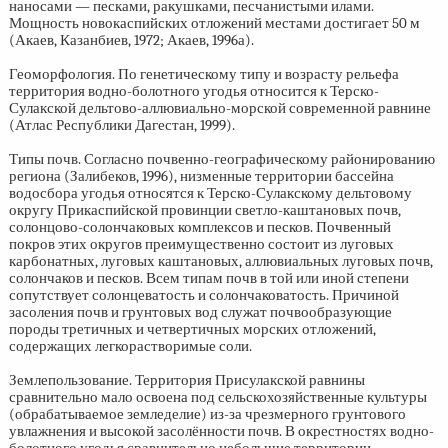
наносами — песками, ракушками, песчанистыми илами.
Мощность новокаспийских отложений местами достигает 50 м
(Акаев, Казанбиев, 1972; Акаев, 1996а).
Геоморфология. По генетическому типу и возрасту рельефа
территория водно-болотного угодья относится к Терско-
Сулакской дельтово-аллювиально-морской современной равнине
(Атлас Республики Дагестан, 1999).
Типы почв. Согласно почвенно-географическому районированию
региона (Залибеков, 1996), низменные территории бассейна
водосбора угодья относятся к Терско-Сулакскому дельтовому
округу Прикаспийской провинции светло-каштановых почв,
солонцово-солончаковых комплексов и песков. Почвенный
покров этих округов преимущественно состоит из луговых
карбонатных, луговых каштановых, аллювиальных луговых почв,
солончаков и песков. Всем типам почв в той или иной степени
сопутствует солонцеватость и солончаковатость. Причиной
засоления почв и грунтовых вод служат почвообразующие
породы третичных и четвертичных морских отложений,
содержащих легкорастворимые соли.
Землепользование. Территория Присулакской равнины
сравнительно мало освоена под сельскохозяйственные культуры
(обрабатываемое земледелие) из-за чрезмерного грунтового
увлажнения и высокой засолённости почв. В окрестностях водно-