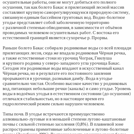
осушительные работы, они не могут добиться его полного
осушения, так как болото Бакас и прилегающий лесной массив
составляют крупную саморегулирующуюся природную систему,
связанную единым бассейном грунтовых вод. Водно-болотное
угодье представляет собой заболоченную территорию
с различной степенью обводнения, в зависимости от объёмов
проводимых человеком осушительных работ. С востока его
естественной границей является сухоречье р. Прорвы.
Раньше болото Бакас собирало родниковые воды со всей площади
прилегающих лесов, сюда же впадала родниковая Чёрная речка,
а также естественные стоки из урочищ Чограк, Гнилуша
и крупного родника у северо-западного угла урочища Бакас.
Сегодня эти родниковые воды впадают в искусственный канал
Чёрная речка, но в результате его постоянного заиления
прорываются в урочище, размывая дамбу. Вода в угодье
сравнительно чистая. Особенно высокое качество у родниковых
вод, питающих небольшие речки (каналы) и само угодье. Уровень
воды в водоёмах угодья в естественном состоянии (до осушения)
отличался стабильностью, но в настоящее время его
гидрологический режим сильно нарушен человеком.
Типы почв. В угодье встречаются преимущественно
аллювиально-луговые и в меньшей степени лугово-каштановые
почвы с сильной степенью засоления (0,8%). В плавневой зоне
распространены примитивные заболоченные и лугово-болотные