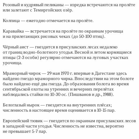
Розовый и кудрявый пеликаны — изредка встречаются на пролёте
или залетают с Темиргойских озёр.
Колпица — ежегодно отмечается на пролёте.
Каравайка — встречается на пролёте по окраинам урочища
и на прилегающих рисовых чеках (до
50-100 птиц).
Чёрный аист — гнездится в присулакских лесах недалеко
от границ водно-болотного угодья. Весной и летом кормящиеся
птицы
(2-3 особи)
регулярно отмечаются на луговых участках
урочища.
Мраморный чирок — 29 мая 1970 г. впервые в Дагестане здесь
найдено гнездо мраморного чирка. Впоследствии на этом болоте
было найдено ещё два гнезда. До образования болота во время
сентябрьской охоты на утренних и вечерних перелётах
наблюдались стайки по
10-30 ос.
(Пишванов и др., 1988).
Белоглазый нырок — гнездится на внутренних плёсах;
численность в настоящее время оценивается в
10-15 пар.
Европейский тювик — гнездится по окраинам присулакских лесов
в западной части угодья. Численность не известна, вероятно
не превышает
5-7 пар.