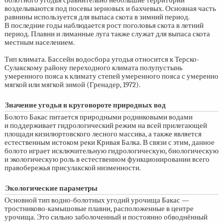
болотного угодья сравнительно небольшие территории
возделываются под посевы зерновых и бахчевых. Основная часть
равнины используется для выпаса скота в зимний период.
В последние годы наблюдается рост поголовья скота в летний
период. Плавни и лиманные луга также служат для выпаса скота
местным населением.
Тип климата. Бассейн водосбора угодья относится к Терско-
Сулакскому району переходного климата полупустынь
умеренного пояса к климату степей умеренного пояса с умеренно
мягкой или мягкой зимой (Гренадер, 1972).
Значение угодья в круговороте природных вод
Болото Бакас питается природными родниковыми водами
и поддерживает гидрологический режим на всей прилегающей
площади кизилюртовского лесного массива, а также является
естественным истоком реки Кривая Балка. В связи с этим, данное
болото играет исключительную гидрологическую, биологическую
и экологическую роль в естественном функционировании всего
правобережья присулакской низменности.
Экологические параметры
Основной тип водно-болотных угодий урочища Бакас —
тростниково-камышовые плавни, расположенные в центре
урочища. Это сильно заболоченный и постоянно обводнённый