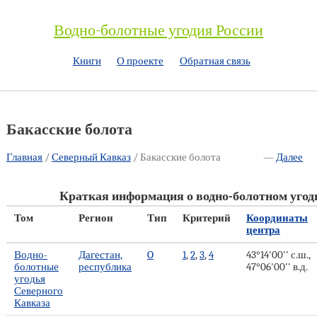
Водно-болотные угодия России
Книги
О проекте
Обратная связь
Бакасские болота
Главная
/
Северный Кавказ
/ Бакасские болота
—
Далее
Краткая информация о водно-болотном угод
Том
Регион
Тип
Критерий
Координаты
центра
Водно-
Дагестан,
O
1
,
2
,
3
,
4
43°14'00'' с.ш.,
болотные
республика
47°06'00'' в.д.
угодья
Северного
Кавказа