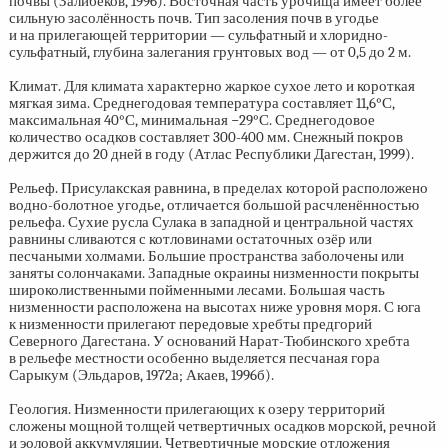
почвы (Залибеков, 1996). Восточная часть урочища имеет более
сильную засолённость почв. Тип засоления почв в угодье
и на прилегающей территории — сульфатный и хлоридно-
сульфатный, глубина залегания грунтовых вод — от 0,5 до 2 м.
Климат. Для климата характерно жаркое сухое лето и короткая
мягкая зима. Среднегодовая температура составляет 11,6°С,
максимальная 40°С, минимальная −29°С. Среднегодовое
количество осадков составляет
300-400 мм.
Снежный покров
держится до 20 дней в году (Атлас Республики Дагестан, 1999).
Рельеф. Присулакская равнина, в пределах которой расположено
водно-болотное угодье, отличается большой расчленённостью
рельефа. Сухие русла Сулака в западной и центральной частях
равнины сливаются с котловинами остаточных озёр или
песчаными холмами. Большие пространства заболочены или
заняты солончаками. Западные окраины низменности покрыты
широколиственными пойменными лесами. Большая часть
низменности расположена на высотах ниже уровня моря. С юга
к низменности прилегают передовые хребты предгорий
Северного Дагестана. У оснований Нарат-Тюбинского хребта
в рельефе местности особенно выделяется песчаная гора
Сарыкум (Эльдаров, 1972а; Акаев, 1996б).
Геология. Низменности прилегающих к озеру территорий
сложены мощной толщей четвертичных осадков морской, речной
и эоловой аккумуляции. Четвертичные морские отложения