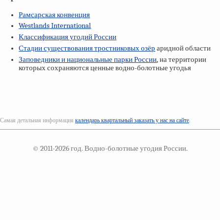
Рамсарская конвенция
Westlands International
Классификация угодий России
Стадии существования тростниковых озёр
аридной области
Заповедники и национальные парки России
, на территории
которых сохраняются ценные водно-болотные угодья
Самая детальная информация
календарь квартальный заказать у нас на сайте
.
© 2011-2026 год. Водно-болотные угодия России.