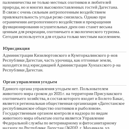
паломничества не только местных охотников и любителей
природы, но и многих высокопоставленных гостей Дагестана.
В связи с очень сильным антропогенным воздействием
привлекательность угодья резко снизилась. Однако при
ограничении антропогенного воздействия и прекращения
функционирования осушительных дрен оно станет весьма
ценным для рекреации, охотничьего и экологического туризма.
Сегодня используется для отдыха только местным населением.
Юрисдикция
Администрации Кизилюртовского и Кумторкалинского р-нов
Республики Дагестан, часть урочища, как отгонные земли,
находится под юрисдикцией Администрации Хунзахского р-на
Республики Дагестан.
Орган управления угодьем
Единого органа управления угодьем нет. Пользователем
животного мира сроком до 2021 г. на территории Присулакского
охотничьего хозяйства, в состав которого входит и Болото Бакас,
является региональная общественная организация «Дагестанское
республиканское общество охотников и рыболовов».
Государственным органом контроля и надзора по видам
животного мира объектам охоты является Управление
Федеральной службы по ветеринарному и фитосанитарному
надзору по Республике Дагестан (367012, г. Махачкала, ул.