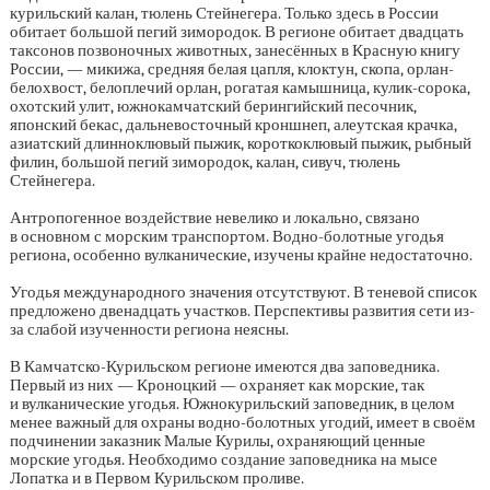
курильский калан, тюлень Стейнегера. Только здесь в России
обитает большой пегий зимородок. В регионе обитает двадцать
таксонов позвоночных животных, занесённых в Красную книгу
России, — микижа, средняя белая цапля, клоктун, скопа, орлан-
белохвост, белоплечий орлан, рогатая камышница, кулик-сорока,
охотский улит, южнокамчатский берингийский песочник,
японский бекас, дальневосточный кроншнеп, алеутская крачка,
азиатский длинноклювый пыжик, короткоклювый пыжик, рыбный
филин, большой пегий зимородок, калан, сивуч, тюлень
Стейнегера.
Антропогенное воздействие невелико и локально, связано
в основном с морским транспортом. Водно-болотные угодья
региона, особенно вулканические, изучены крайне недостаточно.
Угодья международного значения отсутствуют. В теневой список
предложено двенадцать участков. Перспективы развития сети из-
за слабой изученности региона неясны.
В Камчатско-Курильском регионе имеются два заповедника.
Первый из них — Кроноцкий — охраняет как морские, так
и вулканические угодья. Южнокурильский заповедник, в целом
менее важный для охраны водно-болотных угодий, имеет в своём
подчинении заказник Малые Курилы, охраняющий ценные
морские угодья. Необходимо создание заповедника на мысе
Лопатка и в Первом Курильском проливе.