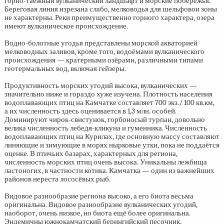
горно-таёжный вулканический ландшафт и морские побережья.
Береговая линия изрезана слабо, мелководья для шельфовои зоны
не характерны. Реки преимущественно горного характера, озера
имеют вулканическое происхождение.
Водно-болотные угодья представлены морской акваторией
мелководных заливов, кроме того, водоёмами вулканического
происхождения — кратерными озёрами, различными типами
геотермальных вод, включая гейзеры.
Продуктивность морских угодий высока, вулканических —
значительно ниже и гораздо хуже изучена. Плотность населения
водоплавающих птиц на Камчатке составляет 700 экз./ 100 кв.км,
а их численность здесь оценивается в 1,3 млн. особей.
Доминируют чирок-свистунок, горбоносый турпан, довольно
велика численность лебедя-кликуна и гуменника. Численность
водоплавающих птиц на Курилах, где основную массу составляют
линяющие и зимующие в морях нырковые утки, пока не поддаётся
оценке. В птичьих базарах, характерных для региона,
численность морских птиц очень высока. Уникальны лежбища
ластоногих, в частности котика. Камчатка — один из важнейших
районов нереста лососёвых рыб.
Видовое разнообразие региона высоко, а его биота весьма
оригинальна. Видовое разнообразие вулканических угодий,
наоборот, очень низкое, но биота ещё более оригинальна.
Эндемичны южнокамчатский берингийский песочник,