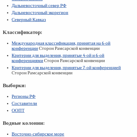
Дальневосточный север РФ
Дальневосточный экорегион
Северный Кавказ
Классификатор:
Международная классификация, принятая на
6-ой
конференции
Сторон Рамсарской конвенции
Критерии для выделения, принятые
4-ой
и
6-ой
конференциями
Сторон Рамсарской конвенции
Критерии для выделения, принятые
7-ой
конференцией
Сторон Рамсарской конвенции
Выборки:
Регионы РФ
Составители
ООПТ
Водные колонии:
Восточно-сибирское море