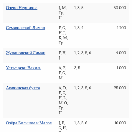
Озеро Нерпичье
J, M,
1, 3, 5
50 000
Tp,
U
Семячикский Лиман
F, G,
1, 3, 4
1 200
H, J,
K, M,
Tp
Жупановский Лиман
F, H,
1, 2, 3, 5, 6
4 000
J
Устье реки Вахиль
A, E,
3, 5
1 000
F, G,
M
Авачинская бухта
A, D,
1, 2, 3, 5, 6
25 000
E, G,
H, L,
M, O,
Tp,
U
Озёра Большое и Малое
J, E,
1, 3, 5, 6
16 000
G, H,