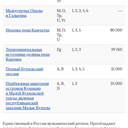
Vt
Междуречье Опалы
M, O,
1, 2, 3, 4, 6
—
и Галыгина
Tp,
U, Vt
Низовье реки Камчатка
M, O,
1, 3, 5
80 000
Tp,
U
Термоминеральные
Zg
1, 2, 3
29 760
источники долины реки
Киревна
Первый Курильский
A, B
1, 3, 4, 5
15 000
пролив
Прибрежная акватория
A, B,
1, 3
25 000
островов Кунашир
D
и Малой Курильской
гряды, включая
республиканский
заказник Малые Курилы
Единственный в России вулканический регион. Преобладают