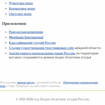
Чукотское море
Беринговое море
Охотское море
Приложения:
Рамсарская конвенция
Westlands International
Классификация угодий России
Стадии существования тростниковых озёр
аридной области
Заповедники и национальные парки России
, на территории
которых сохраняются ценные водно-болотные угодья
Изготовление
шатров пагода
с доставкой по России. .
Юридическое сопровождение
цена
в Санкт-Петербурге на сайте expert-consult.su.
© 2011-2026 год. Водно-болотные угодия России.