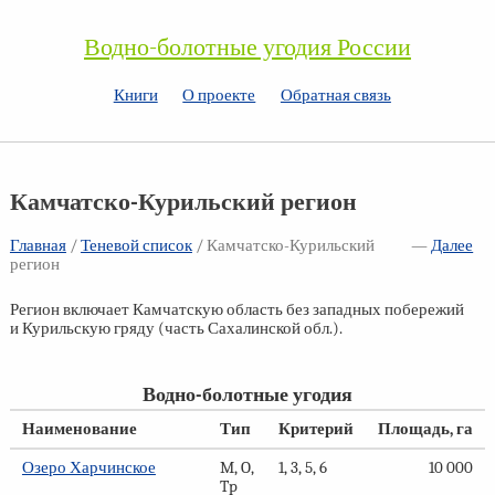
Водно-болотные угодия России
Книги
О проекте
Обратная связь
Камчатско-Курильский регион
Главная
/
Теневой список
/
Камчатско-Курильский
—
Далее
регион
Регион включает Камчатскую область без западных побережий
и Курильскую гряду (часть Сахалинской обл.).
Водно-болотные угодия
Наименование
Тип
Критерий
Площадь, га
Озеро Харчинское
M, O,
1, 3, 5, 6
10 000
Tp