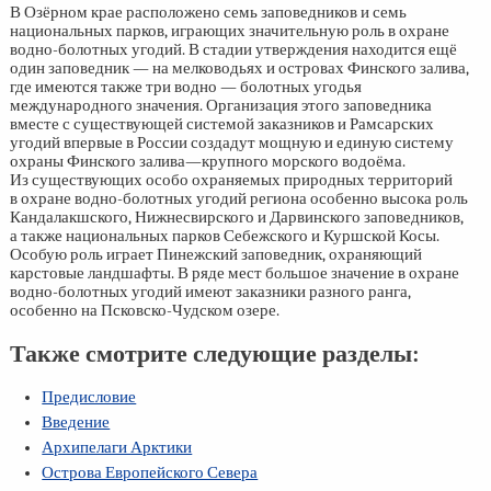
В Озёрном крае расположено семь заповедников и семь
национальных парков, играющих значительную роль в охране
водно-болотных угодий. В стадии утверждения находится ещё
один заповедник — на мелководьях и островах Финского залива,
где имеются также три водно — болотных угодья
международного значения. Организация этого заповедника
вместе с существующей системой заказников и Рамсарских
угодий впервые в России создадут мощную и единую систему
охраны Финского залива—крупного морского водоёма.
Из существующих особо охраняемых природных территорий
в охране водно-болотных угодий региона особенно высока роль
Кандалакшского, Нижнесвирского и Дарвинского заповедников,
а также национальных парков Себежского и Куршской Косы.
Особую роль играет Пинежский заповедник, охраняющий
карстовые ландшафты. В ряде мест большое значение в охране
водно-болотных угодий имеют заказники разного ранга,
особенно на Псковско-Чудском озере.
Также смотрите следующие разделы:
Предисловие
Введение
Архипелаги Арктики
Острова Европейского Севера