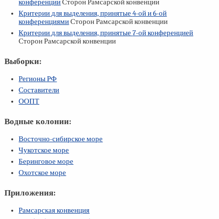
конференции
Сторон Рамсарской конвенции
Критерии для выделения, принятые
4-ой
и
6-ой
конференциями
Сторон Рамсарской конвенции
Критерии для выделения, принятые
7-ой
конференцией
Сторон Рамсарской конвенции
Выборки:
Регионы РФ
Составители
ООПТ
Водные колонии:
Восточно-сибирское море
Чукотское море
Беринговое море
Охотское море
Приложения:
Рамсарская конвенция