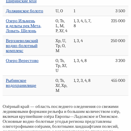
Ширинские мхи
Должинское болото
U, O
1
3 500
Озеро Ильмень
O, Ts,
1, 3, 4, 5, 7,
225 000
и дельты рек Мета,
L, M,
8
Ловать, Шелонь
P, Xf, 4
Верхневолжский
Xp, U,
1, 3, 4
250 000
водно-болотный
Tp, O,
комплекс
M
Озеро Верестово
O, Ts,
1, 3, 4, 8
3 200
Tp, Xf,
U
Рыбинское
O, Ts,
1, 2, 3, 4, 8
455 000
водохранилище
Xf, Xp,
M
Озёрный край — область последнего оледенения со свежими
ледниковыми формами рельефа и большим количеством озёр,
включая крупнейшие озёра Европы—Ладожское и Онежское.
Основные водно-болотные угодья региона представлены
олиготрофными озёрами, болотными ландшафтами полесий,