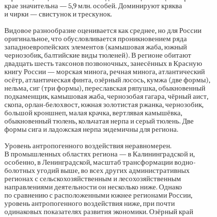
крае значительна — 5,9 млн. особей. Доминируют кряква
и чирки — свистунок и трескунок.
Видовое разнообразие оценивается как среднее, но для России
оригинальное, что обусловливается проникновением ряда
западноевропейских элементов (камышовая жаба, южный
чернозобик, балтийские виды тюленей). В регионе обитают
двадцать шесть таксонов позвоночных, занесённых в Красную
книгу России — морская минога, речная минога, атлантический
осётр, атлантическая финта, озёрный лосось, кумжа (две формы),
нельма, сиг (три формы), переславская ряпушка, обыкновенный
подкаменщик, камышовая жаба, чернозобая гагара, чёрный аист,
скопа, орлан-белохвост, южная золотистая ржанка, чернозобик,
большой кроншнеп, малая крачка, вертлявая камышёвка,
обыкновенный тюлень, кольчатая нерпа и серый тюлень. Две
формы сига и ладожская нерпа эндемичны для региона.
Уровень антропогенного воздействия неравномерен.
В промышленных областях региона — в Калининградской и,
особенно, в Ленинградской, масштаб трансформации водно-
болотных угодий выше, во всех других административных
регионах с сельскохозяйственным и лесохозяйственным
направлениями деятельности он несколько ниже. Однако
по сравнению с расположенными южнее регионами России,
уровень антропогенного воздействия ниже, при почти
одинаковых показателях развития экономики. Озёрный край