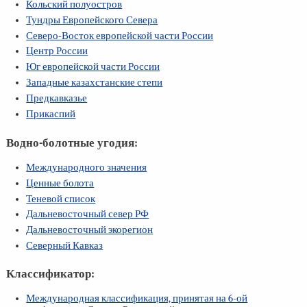
Кольский полуостров
Тундры Европейского Севера
Северо-Восток европейской части России
Центр России
Юг европейской части России
Западные казахстанские степи
Предкавказье
Прикаспий
Водно-болотные угодия:
Международного значения
Ценные болота
Теневой список
Дальневосточный север РФ
Дальневосточный экорегион
Северный Кавказ
Классификатор:
Международная классификация, принятая на
6-ой