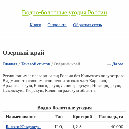
Водно-болотные угодия России
Книги
О проекте
Обратная связь
Озёрный край
Главная
/
Теневой список
/
Озёрный край
—
Далее
Регион занимает северо-запад России без Кольского полуострова.
В административном отношении он включает Карелию,
Архангельскую, Вологодскую, Ленинградскую, Новгородскую,
Псковскую, Тверскую, Калининградскую области.
Водно-болотные угодия
Наименование
Тип
Критерий
Площадь, га
Болото Юпяужсуо
U, O,
1, 2, 3
40 000