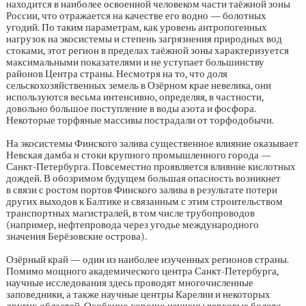
находится в наиболее освоенной человеком части таёжной зоны
России, что отражается на качестве его водно — болотных
угодий. По таким параметрам, как уровень антропогенных
нагрузок на экосистемы и степень загрязнения природных вод
стоками, этот регион в пределах таёжной зоны характеризуется
максимальными показателями и не уступает большинству
районов Центра страны. Несмотря на то, что доля
сельскохозяйственных земель в Озёрном крае невелика, они
используются весьма интенсивно, определяя, в частности,
довольно большое поступление в воды азота и фосфора.
Некоторые торфяные массивы пострадали от торфодобычи.
На экосистемы Финского залива существенное влияние оказывает
Невская дамба и стоки крупного промышленного города —
Санкт-Петербурга. Повсеместно проявляется влияние кислотных
дождей. В обозримом будущем большая опасность возникнет
в связи с ростом портов Финского залива в результате потери
других выходов к Балтике и связанным с этим строительством
транспортных магистралей, в том числе трубопроводов
(например, нефтепровода через угодье международного
значения Берёзовские острова).
Озёрный край — один из наиболее изученных регионов страны.
Помимо мощного академического центра Санкт-Петербурга,
научные исследования здесь проводят многочисленные
заповедники, а также научные центры Карелии и некоторых