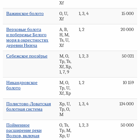
Xf
Важинское болото
O, U,
1, 3, 4
15 000
Xf
Верховые болота
A, B,
1, 2
20 000
и побережье Белого
H, M,
моря в окрестностях
Ts, U,
деревни Нюхча
Xf
Себежское поозёрье
M, O,
1, 2, 3
50 021
Tp, Ts,
Xf, Xp,
1, 7, 9
Никандровское
M, O,
1, 2
10 159
болото
Tp, U,
Xf, Xp
Полистово-Ловатская
Xp, U,
1, 3, 4
134 000
болотная система
Tp, O,
M
Пойменное
O, Ts,
1, 2, 3
50 000
расширение реки
Tp, M,
Волхов, включая
Xp, U