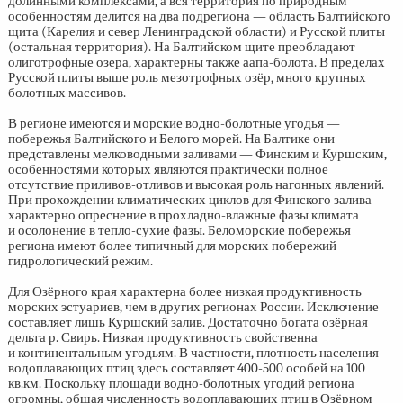
долинными комплексами, а вся территория по природным
особенностям делится на два подрегиона — область Балтийского
щита (Карелия и север Ленинградской области) и Русской плиты
(остальная территория). На Балтийском щите преобладают
олиготрофные озера, характерны также аапа-болота. В пределах
Русской плиты выше роль мезотрофных озёр, много крупных
болотных массивов.
В регионе имеются и морские водно-болотные угодья —
побережья Балтийского и Белого морей. На Балтике они
представлены мелководными заливами — Финским и Куршским,
особенностями которых являются практически полное
отсутствие приливов-отливов и высокая роль нагонных явлений.
При прохождении климатических циклов для Финского залива
характерно опреснение в прохладно-влажные фазы климата
и осолонение в тепло-сухие фазы. Беломорские побережья
региона имеют более типичный для морских побережий
гидрологический режим.
Для Озёрного края характерна более низкая продуктивность
морских эстуариев, чем в других регионах России. Исключение
составляет лишь Куршский залив. Достаточно богата озёрная
дельта р. Свирь. Низкая продуктивность свойственна
и континентальным угодьям. В частности, плотность населения
водоплавающих птиц здесь составляет
400-500
особей на 100
кв.км. Поскольку площади водно-болотных угодий региона
огромны, общая численность водоплавающих птиц в Озёрном