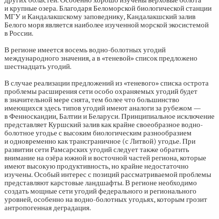
других областей. Особенно хорошо изучены верховые болота
и крупные озера. Благодаря Беломорской биологической станции
МГУ и Кандалакшскому заповеднику, Кандалакшский залив
Белого моря является наиболее изученной морской экосистемой
в России.
В регионе имеется восемь водно-болотных угодий
международного значения, а в «теневой» список предложено
шестнадцать угодий.
В случае реализации предложений из «теневого» списка острота
проблемы расширения сети особо охраняемых угодий будет
в значительной мере снята, тем более что большинство
имеющихся здесь типов угодий имеют аналоги за рубежом —
в Фенноскандии, Балтии и Беларуси. Принципиальное исключение
представляет Куршский залив как крайне своеобразное водно-
болотное угодье с высоким биологическим разнообразием
и одновременно как трансграничное (с Литвой) угодье. При
развитии сети Рамсарских угодий следует также обратить
внимание на озёра южной и восточной частей региона, которые
имеют высокую продуктивность, но крайне недостаточно
изучены. Особый интерес с позиций рассматриваемой проблемы
представляют карстовые ландшафты. В регионе необходимо
создать мощные сети угодий федерального и регионального
уровней, особенно на водно-болотных угодьях, которым грозит
антропогенная деградация.