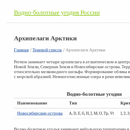
Водно-болотные угодия России
Архипелаги Арктики
Главная
/
Теневой список
/
Архипелаги Арктики
Регион занимает четыре архипелага в атлантическом и цен
Новой Земли, Северная Земля и Новосибирские острова. Тер
относительно мелководного шельфа. Формирование облика в
с морской абразией. Немногочисленные озера и реки невели
Водно-болотные угодия
Наименование
Тип
Кри
Новосибирские острова
A, D, E, G, H, J, M, O, Tp, Vt
1, 2, 3
Водно-болотные угодья занимают небольшую территорию и 