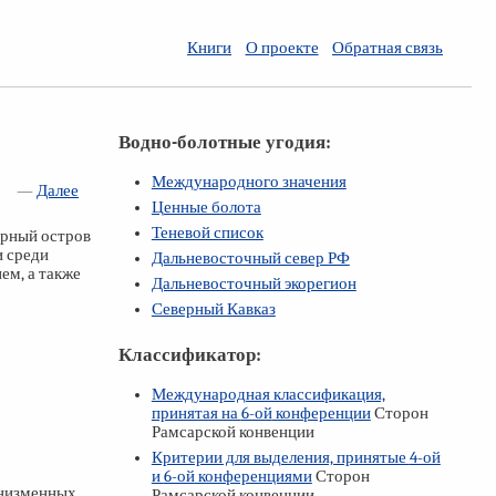
Книги
О проекте
Обратная связь
Водно-болотные угодия:
Международного значения
—
Далее
Ценные болота
Теневой список
ерный остров
и среди
Дальневосточный север РФ
ем, а также
Дальневосточный экорегион
Северный Кавказ
Классификатор:
Международная классификация,
принятая на
6-ой
конференции
Сторон
Рамсарской конвенции
Критерии для выделения, принятые
4-ой
и
6-ой
конференциями
Сторон
 низменных
Рамсарской конвенции