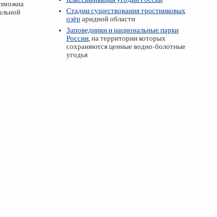
озможна
Стадии существования тростниковых
альной
озёр
аридной области
Заповедники и национальные парки
России
, на территории которых
сохраняются ценные водно-болотные
угодья