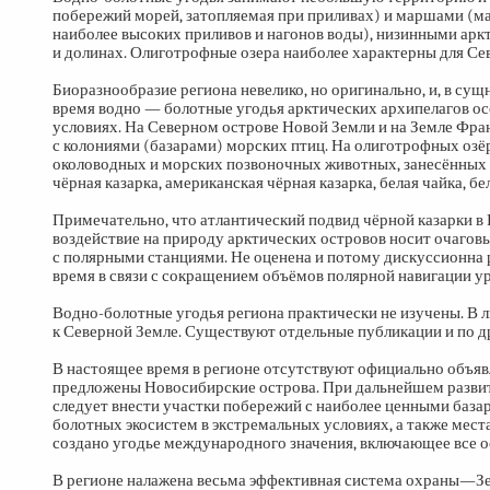
побережий морей, затопляемая при приливах) и маршами (м
наиболее высоких приливов и нагонов воды), низинными ар
и долинах. Олиготрофные озера наиболее характерны для Се
Биоразнообразие региона невелико, но оригинально, и, в су
время водно — болотные угодья арктических архипелагов ос
условиях. На Северном острове Новой Земли и на Земле Ф
с колониями (базарами) морских птиц. На олиготрофных озёра
околоводных и морских позвоночных животных, занесённых в
чёрная казарка, американская чёрная казарка, белая чайка, б
Примечательно, что атлантический подвид чёрной казарки в
воздействие на природу арктических островов носит очаговы
с полярными станциями. Не оценена и потому дискуссионна 
время в связи с сокращением объёмов полярной навигации ур
Водно-болотные угодья региона практически не изучены. В
к Северной Земле. Существуют отдельные публикации и по др
В настоящее время в регионе отсутствуют официально объяв
предложены Новосибирские острова. При дальнейшем развит
следует внести участки побережий с наиболее ценными базар
болотных экосистем в экстремальных условиях, а также мест
создано угодье международного значения, включающее все 
В регионе налажена весьма эффективная система охраны—З