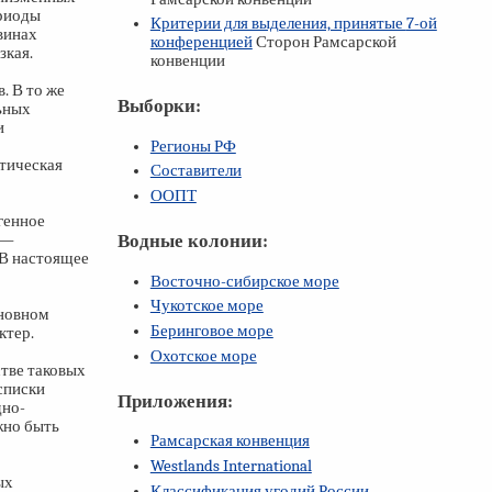
ериоды
Критерии для выделения, принятые
7-ой
винах
конференцией
Сторон Рамсарской
зкая.
конвенции
. В то же
Выборки:
ьных
и
Регионы РФ
тическая
Составители
ООПТ
генное
 —
Водные колонии:
 В настоящее
Восточно-сибирское море
Чукотское море
сновном
Беринговое море
ктер.
Охотское море
стве таковых
списки
Приложения:
дно-
жно быть
Рамсарская конвенция
Westlands International
ых
Классификация угодий России