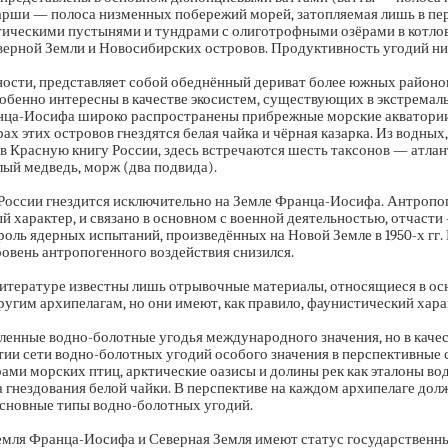
арши — полоса низменных побережий морей, затопляемая лишь в п
ктическими пустынями и тундрами с олиготрофными озёрами в котло
верной Земли и Новосибирских островов. Продуктивность угодий ни
щности, представляет собой обеднённый дериват более южных районов
обенно интересны в качестве экосистем, существующих в экстремал
ранца-Иосифа широко распространены прибрежные морские акватори
х этих островов гнездятся белая чайка и чёрная казарка. Из водных,
 Красную книгу России, здесь встречаются шесть таксонов — атлан
елый медведь, морж (два подвида).
 России гнездится исключительно на Земле Франца-Иосифа. Антропо
й характер, и связано в основном с военной деятельностью, отчасти
роль ядерных испытаний, произведённых на Новой Земле в
1950-х
гг.
овень антропогенного воздействия снизился.
 литературе известны лишь отрывочные материалы, относящиеся в о
угим архипелагам, но они имеют, как правило, фаунистический хара
ленные водно-болотные угодья международного значения, но в каче
ии сети водно-болотных угодий особого значения в перспективные 
ами морских птиц, арктические оазисы и долины рек как эталоны во
а гнездования белой чайки. В перспективе на каждом архипелаге дол
основные типы водно-болотных угодий.
емля Франца-Иосифа и Северная Земля имеют статус государственн