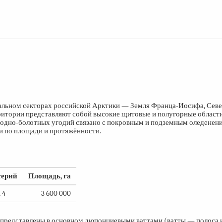
тральном секторах российской Арктики — Земля Франца-Иосифа, Сев
ритории представляют собой высокие щитовые и полугорные област
одно-болотных угодий связано с покровным и подземным оледенени
ки по площади и протяжённости.
терий
Площадь, га
, 4
3 600 000
представлены в основном дюпонциевыми ваттами (ватты — полоса