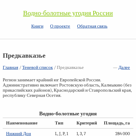
Водно-болотные угодия России
Книги
О проекте
Обратная связь
Предкавказье
Главная
/
Теневой список
/
Предкавказье
—
Далее
Регион занимает крайний юг Европейской России.
Административно включает Ростовскую область, Калмыкию (без
прикаспийских районов), Краснодарский и Ставропольский края,
республику Северная Осетия.
Водно-болотные угодия
Наименование
Тип
Критерий
Площадь, га
Нижний Дон
L, J, P, 1
1, 3, 7
284 000