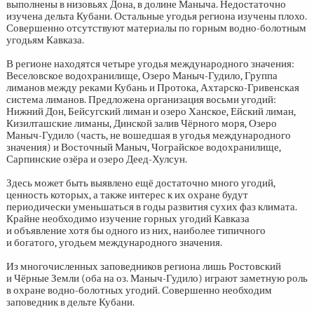
выполнены в низовьях Дона, в долине Маныча. Недостаточно
изучена дельта Кубани. Остальные угодья региона изучены плохо.
Совершенно отсутствуют материалы по горным водно-болотным
угодьям Кавказа.
В регионе находятся четыре угодья международного значения:
Веселовское водохранилище, Озеро Маныч-Гудило, Группа
лиманов между реками Кубань и Протока, Ахтарско-Гривенская
система лиманов. Предложена организация восьми угодий:
Нижний Дон, Бейсугский лиман и озеро Ханское, Ейский лиман,
Кизилташские лиманы, Динской залив Чёрного моря, Озеро
Маныч-Гудило (часть, не вошедшая в угодья международного
значения) и Восточный Маныч, Чограйское водохранилище,
Сарпинские озёра и озеро Деед-Хулсун.
Здесь может быть выявлено ещё достаточно много угодий,
ценность которых, а также интерес к их охране будут
периодически уменьшаться в годы развития сухих фаз климата.
Крайне необходимо изучение горных угодий Кавказа
и объявление хотя бы одного из них, наиболее типичного
и богатого, угодьем международного значения.
Из многочисленных заповедников региона лишь Ростовский
и Чёрные Земли (оба на оз. Маныч-Гудило) играют заметную роль
в охране водно-болотных угодий. Совершенно необходим
заповедник в дельте Кубани.