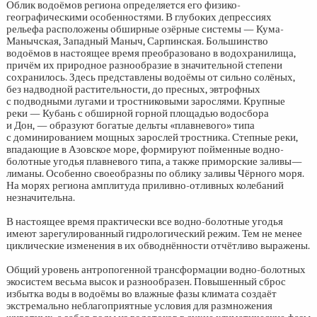
Облик водоёмов региона определяется его физико-
географическими особенностями. В глубоких депрессиях
рельефа расположены обширные озёрные системы — Кума-
Манычская, Западный Маныч, Сарпинская. Большинство
водоёмов в настоящее время преобразовано в водохранилища,
причём их природное разнообразие в значительной степени
сохранилось. Здесь представлены водоёмы от сильно солёных,
без надводной растительности, до пресных, эвтрофных
с подводными лугами и тростниковыми зарослями. Крупные
реки — Кубань с обширной горной площадью водосбора
и Дон, — образуют богатые дельты «плавневого» типа
с доминированием мощных зарослей тростника. Степные реки,
впадающие в Азовское море, формируют пойменные водно-
болотные угодья плавневого типа, а также приморские заливы—
лиманы. Особенно своеобразны по облику заливы Чёрного моря.
На морях региона амплитуда приливно-отливных колебаний
незначительна.
В настоящее время практически все водно-болотные угодья
имеют зарегулированный гидрологический режим. Тем не менее
циклические изменения в их обводнённости отчётливо выражены.
Общий уровень антропогенной трансформации водно-болотных
экосистем весьма высок и разнообразен. Повышенный сброс
избытка воды в водоёмы во влажные фазы климата создаёт
экстремально неблагоприятные условия для размножения