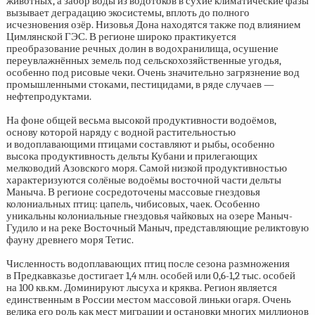
животных, а забор воды из водотоков в сухие климатические фазы
вызывает деградацию экосистемы, вплоть до полного
исчезновения озёр. Низовья Дона находятся также под влиянием
Цимлянской ГЭС. В регионе широко практикуется
преобразование речных долин в водохранилища, осушение
переувлажнённых земель под сельскохозяйственные угодья,
особенно под рисовые чеки. Очень значительно загрязнение вод
промышленными стоками, пестицидами, в ряде случаев —
нефтепродуктами.
На фоне общей весьма высокой продуктивности водоёмов,
основу которой наряду с водной растительностью
и водоплавающими птицами составляют и рыбы, особенно
высока продуктивность дельты Кубани и прилегающих
мелководий Азовского моря. Самой низкой продуктивностью
характеризуются солёные водоёмы восточной части дельты
Маныча. В регионе сосредоточены массовые гнездовья
колониальных птиц: цапель, чибисовых, чаек. Особенно
уникальны колониальные гнездовья чайковых на озере Маныч-
Гудило и на реке Восточный Маныч, представляющие реликтовую
фауну древнего моря Тетис.
Численность водоплавающих птиц после сезона размножения
в Предкавказье достигает 1,4 млн. особей или
0,6-1,2 тыс.
особей
на 100 кв.км. Доминируют лысуха и кряква. Регион является
единственным в России местом массовой линьки огаря. Очень
велика его роль как мест миграции и остановки многих миллионов