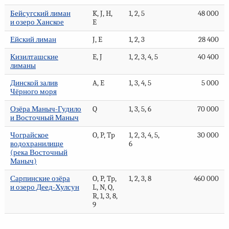
Бейсугский лиман
K, J, H,
1, 2, 5
48 000
и озеро Ханское
E
Ейский лиман
J, E
1, 2, 3
28 400
Кизилташские
E, J
1, 2, 3, 4, 5
40 400
лиманы
Динской залив
A, E
1, 3, 4, 5
5 000
Чёрного моря
Озёра Маныч-Гудило
Q
1, 3, 5, 6
70 000
и Восточный Маныч
Чограйское
O, P, Tp
1, 2, 3, 4, 5,
30 000
водохранилище
6
(река Восточный
Маныч)
Сарпинские озёра
O, P, Tp,
1, 2, 3, 8
460 000
и озеро Деед-Хулсун
L, N, Q,
R, 1, 3, 8,
9