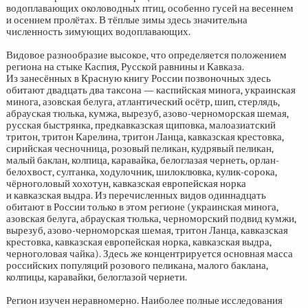
водоплавающих околоводных птиц, особенно гусей на весеннем
и осеннем пролётах. В тёплые зимы здесь значительна
численность зимующих водоплавающих.
Видовое разнообразие высокое, что определяется положением
региона на стыке Каспия, Русской равнины и Кавказа.
Из занесённых в Красную книгу России позвоночных здесь
обитают двадцать два таксона — каспийская минога, украинская
минога, азовская белуга, атлантический осётр, шип, стерлядь,
абрауская тюлька, кумжа, вырезуб, азово-черноморская шемая,
русская быстрянка, предкавказская щиповка, малоазиатский
тритон, тритон Карелина, тритон Ланца, кавказская крестовка,
сирийская чесночница, розовый пеликан, кудрявый пеликан,
малый баклан, колпица, каравайка, белоглазая чернеть, орлан-
белохвост, султанка, ходулочник, шилоклювка, кулик-сорока,
чёрноголовый хохотун, кавказская европейская норка
и кавказская выдра. Из перечисленных видов одиннадцать
обитают в России только в этом регионе (украинская минога,
азовская белуга, абрауская тюлька, черноморский подвид кумжи,
вырезуб, азово-черноморская шемая, тритон Ланца, кавказская
крестовка, кавказская европейская норка, кавказская выдра,
черноголовая чайка). Здесь же концентрируется основная масса
российских популяций розового пеликана, малого баклана,
колпицы, каравайки, белоглазой чернети.
Регион изучен неравномерно. Наиболее полные исследования