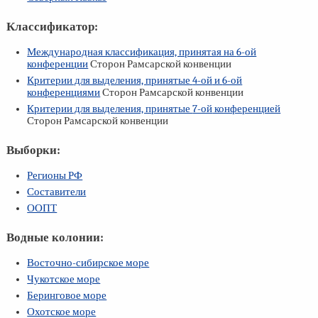
Классификатор:
Международная классификация, принятая на
6-ой
конференции
Сторон Рамсарской конвенции
Критерии для выделения, принятые
4-ой
и
6-ой
конференциями
Сторон Рамсарской конвенции
Критерии для выделения, принятые
7-ой
конференцией
Сторон Рамсарской конвенции
Выборки:
Регионы РФ
Составители
ООПТ
Водные колонии:
Восточно-сибирское море
Чукотское море
Беринговое море
Охотское море