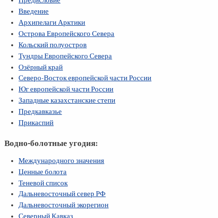
Предисловие
Введение
Архипелаги Арктики
Острова Европейского Севера
Кольский полуостров
Тундры Европейского Севера
Озёрный край
Северо-Восток европейской части России
Юг европейской части России
Западные казахстанские степи
Предкавказье
Прикаспий
Водно-болотные угодия:
Международного значения
Ценные болота
Теневой список
Дальневосточный север РФ
Дальневосточный экорегион
Северный Кавказ