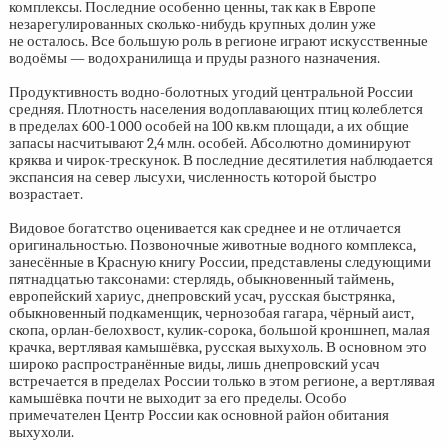
комплексы. Последние особенно ценны, так как в Европе
незарегулированных сколько-нибудь крупных долин уже
не осталось. Все большую роль в регионе играют искусственные
водоёмы — водохранилища и пруды разного назначения.
Продуктивность водно-болотных угодий центральной России
средняя. Плотность населения водоплавающих птиц колеблется
в пределах
600-1 000
особей на 100 кв.км площади, а их общие
запасы насчитывают 2,4 млн. особей. Абсолютно доминируют
кряква и чирок-трескунок. В последние десятилетия наблюдается
экспансия на север лысухи, численность которой быстро
возрастает.
Видовое богатство оценивается как среднее и не отличается
оригинальностью. Позвоночные животные водного комплекса,
занесённые в Красную книгу России, представлены следующими
пятнадцатью таксонами: стерлядь, обыкновенный таймень,
европейский хариус, днепровский усач, русская быстрянка,
обыкновенный подкаменщик, чернозобая гагара, чёрный аист,
скопа, орлан-белохвост, кулик-сорока, большой кроншнеп, малая
крачка, вертлявая камышёвка, русская выхухоль. В основном это
широко распространённые виды, лишь днепровский усач
встречается в пределах России только в этом регионе, а вертлявая
камышёвка почти не выходит за его пределы. Особо
примечателен Центр России как основной район обитания
выхухоли.