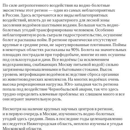
По силе антропогенного воздействия на водно-болотные
экосистемы этот регион — один из самых неблагоприятных
в России. Здесь встречаются все виды неблагоприятных
воздействий, вплоть до не характерного для лесной зоны
засоления водоёмов шахтными водами. Большая часть водно-
болотных угодий трансформирована человеком. Особенно
неблагоприятную роль сыграли гидростроительство, осушение
болот и распашка пойм. В регионе практически отсутствуют
крупные и средние реки, не зарегулированные плотинами. Поймы
в некоторых областях распаханы на 90%. Болота на значительных
площадях пострадали при торфодобыче, многие из них осушены
под сельхозугодья и дачи. Все водоёмы (за исключением
водохранилищ, снабжающих Москву питьевой водой) сильно
загрязнены промышленными и бытовыми стоками. Высок
уровень эвтрофикации водоёмов вследствие сброса органики
из животноводческих комплексов. На многих водоёмах очень
высока рекреационная нагрузка. Юго-западная часть региона
попала под воздействие Чернобыльской аварии, так что здесь
трудно определить ключевые проблемы: их слишком много и все
они играют значительную роль.
Несмотря на наличие крупных научных центров в регионе,
и в первую очередь в Москве, изученность водно-болотных
угодий здесь средняя. Лишь в последние годы целенаправленно
исследуется Нижегородская область, неплохо изучены и угодья
Московской области.