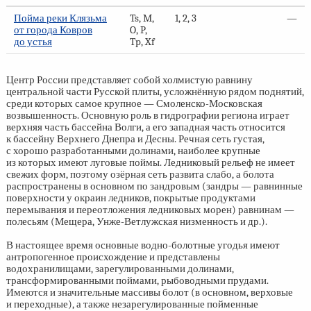
Пойма реки Клязьма
Ts, M,
1, 2, 3
—
от города Ковров
O, P,
до устья
Tp, Xf
Центр России представляет собой холмистую равнину
центральной части Русской плиты, усложнённую рядом поднятий,
среди которых самое крупное — Смоленско-Московская
возвышенность. Основную роль в гидрографии региона играет
верхняя часть бассейна Волги, а его западная часть относится
к бассейну Верхнего Днепра и Десны. Речная сеть густая,
с хорошо разработанными долинами, наиболее крупные
из которых имеют луговые поймы. Ледниковый рельеф не имеет
свежих форм, поэтому озёрная сеть развита слабо, а болота
распространены в основном по зандровым (зандры — равнинные
поверхности у окраин ледников, покрытые продуктами
перемывания и переотложения ледниковых морен) равнинам —
полесьям (Мещера, Унже-Ветлужская низменность и др.).
В настоящее время основные водно-болотные угодья имеют
антропогенное происхождение и представлены
водохранилищами, зарегулированными долинами,
трансформированными поймами, рыбоводными прудами.
Имеются и значительные массивы болот (в основном, верховые
и переходные), а также незарегулированные пойменные