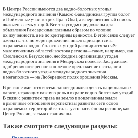
В Центре России имеются два водно-болотных угодья
международного значения (Камско-Бакалдинская группа болот
и Пойменные участки рек Пра и Ока), а в перспективный список
включены семь угодий. Все эти угодья предложены для
объявления Рамсарскими главным образом по уровню
их изученности, а не по критериям ценности. В этой связи следует
ожидать, что по мере проведения инвентаризации сеть
охраняемых водно-болотных угодий расширится за счёт
малоизученных областей востока региона—таких, например, как
Смоленская. Безусловно, необходима организация угодья
международного значения в Мещерском полесье. Заслуживает
одобрения интересное и полезное предложение о создании
водно-болотного угодья международного значения
в мегаполисе — на Люберецких полях орошения Москвы.
В регионе имеются восемь заповедников и десять национальных
парков, играющих важную роль в охране водно-болотных угодий.
В связи с развитием права на землю и вовлечением земли
в рыночные отношения перспективы развития сети особо
охраняемых территорий в столь густо населённом регионе, как
Центр России, весьма ограничены.
Также смотрите следующие разделы: