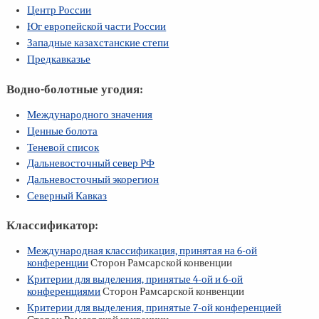
Центр России
Юг европейской части России
Западные казахстанские степи
Предкавказье
Водно-болотные угодия:
Международного значения
Ценные болота
Теневой список
Дальневосточный север РФ
Дальневосточный экорегион
Северный Кавказ
Классификатор:
Международная классификация, принятая на
6-ой
конференции
Сторон Рамсарской конвенции
Критерии для выделения, принятые
4-ой
и
6-ой
конференциями
Сторон Рамсарской конвенции
Критерии для выделения, принятые
7-ой
конференцией