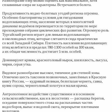
Разнообразие озёр можно оценить как максимальное, хотя
сплавинные озера не характерны. Встречаются болота.
Продуктивность водно-болотных угодий региона огромна.
Особенно благоприятны условия для гнездования
водоплавающих птиц, население которых в многолетней
динамике водоёмов перемещается по территории по мере
прохождения озёрами циклических фаз развития. Огромную роль
Тургайский регион играет для линьки водоплавающих
и околоводных птиц, которые слетаются сюда практически
со всей Западной Сибири. Плотность населения водоплавающих
птиц колеблется в пределах
780-1 100
особей на 100 кв.км,
а их общая численность достигает 5 млн. особей.
Доминируют кряква, красноголовый нырок, шилохвость, лысуха,
чирки, серая утка.
Видовое разнообразие высокое, типичное для степной зоны.
Отмечено шесть таксонов позвоночных, занесённых в Красную
книгу России, — кудрявый пеликан, белоглазая чернеть, савка,
кулик-сорока, черноголовый хохотун и малая крачка.
Антропогенное воздействие существенное и в основном
сельскохозяйственное, как и в лесостепях — распашка берегов,
оседание поверхностного стока на распаханных частях
водосборов, выпас и водопой скота, перекрытие плотинами
водотоков.