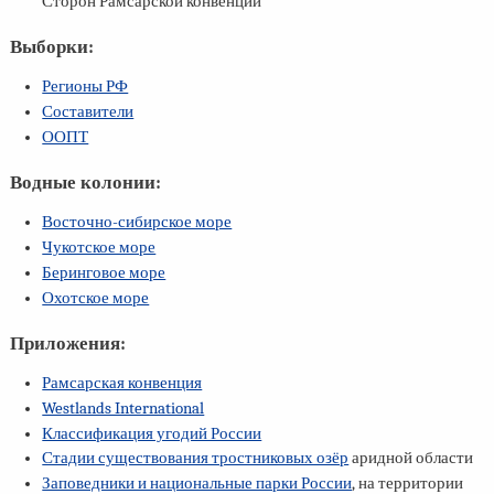
Сторон Рамсарской конвенции
Выборки:
Регионы РФ
Составители
ООПТ
Водные колонии:
Восточно-сибирское море
Чукотское море
Беринговое море
Охотское море
Приложения:
Рамсарская конвенция
Westlands International
Классификация угодий России
Стадии существования тростниковых озёр
аридной области
Заповедники и национальные парки России
, на территории