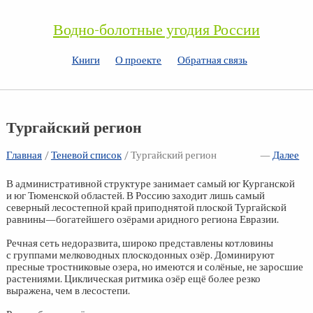
Водно-болотные угодия России
Книги
О проекте
Обратная связь
Тургайский регион
Главная
/
Теневой список
/
Тургайский регион
—
Далее
В административной структуре занимает самый юг Курганской
и юг Тюменской областей. В Россию заходит лишь самый
северный лесостепной край приподнятой плоской Тургайской
равнины—богатейшего озёрами аридного региона Евразии.
Речная сеть недоразвита, широко представлены котловины
с группами мелководных плоскодонных озёр. Доминируют
пресные тростниковые озера, но имеются и солёные, не заросшие
растениями. Циклическая ритмика озёр ещё более резко
выражена, чем в лесостепи.