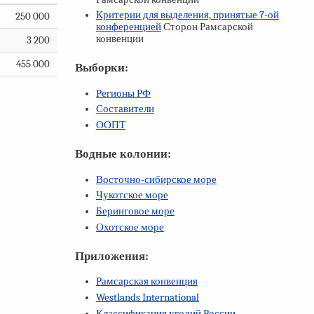
Критерии для выделения, принятые
7-ой
250 000
конференцией
Сторон Рамсарской
конвенции
3 200
455 000
Выборки:
Регионы РФ
Составители
ООПТ
Водные колонии:
Восточно-сибирское море
Чукотское море
Беринговое море
Охотское море
Приложения:
Рамсарская конвенция
Westlands International
Классификация угодий России