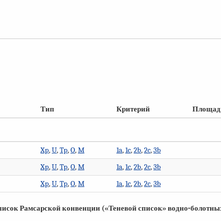
Тип
Критерий
Площадь
Xp
,
U
,
Tp
,
O
,
M
1a
,
1c
,
2b
,
2c
,
3b
Xp
,
U
,
Tp
,
O
,
M
1a
,
1c
,
2b
,
2c
,
3b
Xp
,
U
,
Tp
,
O
,
M
1a
,
1c
,
2b
,
2c
,
3b
писок Рамсарской конвенции («Теневой список» водно-болотных