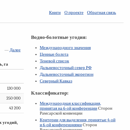
Книги
О проекте
Обратная связь
Водно-болотные угодия:
Международного значения
—
Далее
Ценные болота
Теневой список
, га
Дальневосточный север РФ
Дальневосточный экорегион
Северный Кавказ
130 000
Классификатор:
250 000
Международная классификация,
43 200
принятая на
6-ой
конференции
Сторон
Рамсарской конвенции
Критерии для выделения, принятые
4-ой
 угодий,
и
6-ой
конференциями
Сторон
Рамсарской конвенции