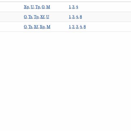
Xp
,
U
,
Tp
,
O
,
M
1
,
3
,
4
O
,
Ts
,
Tp
,
Xf
,
U
1
,
3
,
4
,
8
O
,
Ts
,
Xf
,
Xp
,
M
1
,
2
,
3
,
4
,
8