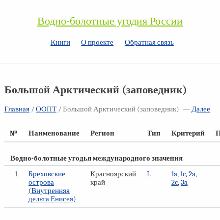
Водно-болотные угодия России
Книги
О проекте
Обратная связь
Большой Арктический (заповедник)
Главная
/
ООПТ
/ Большой Арктический (заповедник)
—
Далее
№
Наименование
Регион
Тип
Критерий
П
Водно-болотные угодья международного значения
1
Бреховские
Красноярский
L
1a
,
1c
,
2a
,
острова
край
2c
,
3a
(Внутренняя
дельта Енисея)