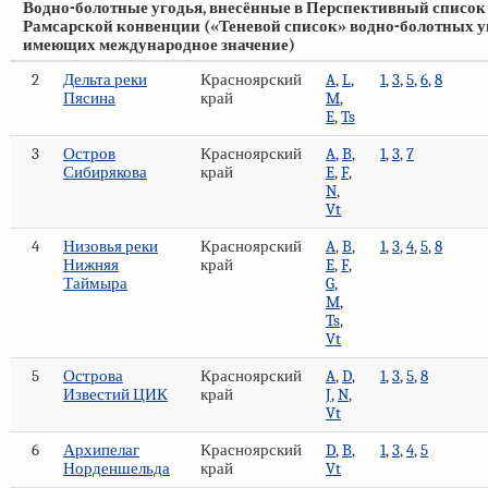
Водно-болотные угодья, внесённые в Перспективный список
Рамсарской конвенции («Теневой список» водно-болотных у
имеющих международное значение)
2
Дельта реки
Красноярский
A
,
L
,
1
,
3
,
5
,
6
,
8
Пясина
край
M
,
E
,
Ts
3
Остров
Красноярский
A
,
B
,
1
,
3
,
7
Сибирякова
край
E
,
F
,
N
,
Vt
4
Низовья реки
Красноярский
A
,
B
,
1
,
3
,
4
,
5
,
8
Нижняя
край
E
,
F
,
Таймыра
G
,
M
,
Ts
,
Vt
5
Острова
Красноярский
A
,
D
,
1
,
3
,
5
,
8
Известий ЦИК
край
J
,
N
,
Vt
6
Архипелаг
Красноярский
D
,
B
,
1
,
3
,
4
,
5
Норденшельда
край
Vt