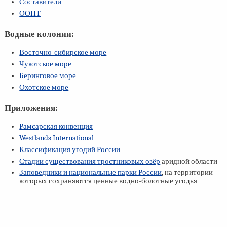
Составители
ООПТ
Водные колонии:
Восточно-сибирское море
Чукотское море
Беринговое море
Охотское море
Приложения:
Рамсарская конвенция
Westlands International
Классификация угодий России
Стадии существования тростниковых озёр
аридной области
Заповедники и национальные парки России
, на территории
которых сохраняются ценные водно-болотные угодья