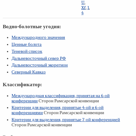
U
,
Xf
,
1
,
4
Водно-болотные угодия:
Международного значения
Ценные болота
Теневой список
Дальневосточный север РФ
Дальневосточный экорегион
Северный Кавказ
Классификатор:
Международная классификация, принятая на
6-ой
конференции
Сторон Рамсарской конвенции
Критерии для выделения, принятые
4-ой
и
6-ой
конференциями
Сторон Рамсарской конвенции
Критерии для выделения, принятые
7-ой
конференцией
Сторон Рамсарской конвенции