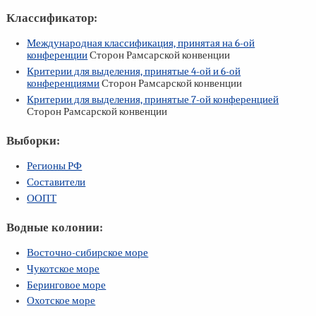
Классификатор:
Международная классификация, принятая на
6-ой
конференции
Сторон Рамсарской конвенции
Критерии для выделения, принятые
4-ой
и
6-ой
конференциями
Сторон Рамсарской конвенции
Критерии для выделения, принятые
7-ой
конференцией
Сторон Рамсарской конвенции
Выборки:
Регионы РФ
Составители
ООПТ
Водные колонии:
Восточно-сибирское море
Чукотское море
Беринговое море
Охотское море