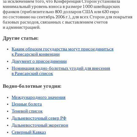
за исключением того, что Конференция Сторон установила
минимальный уровень взноса в размере 1 000 швейцарских
франков (приблизительно 800 долларов США или 630 евро
по состоянию на сентябрь 2006 г.), для всех Сторон для покрытия
базовых расходов, связанных с выставлением счетов
и администрацией.
Другие статьи:
Каким образом государства могут присоединиться
к Рамсарской конвенции
Документ о присоединении
Номинация водно-болотных угодий для внесения
в Рамсарский список
Водно-болотные угодия:
Международного значения
Ценные болота
Теневой список
Дальневосточный север РФ
Дальневосточный экорегион
Северный Кавказ