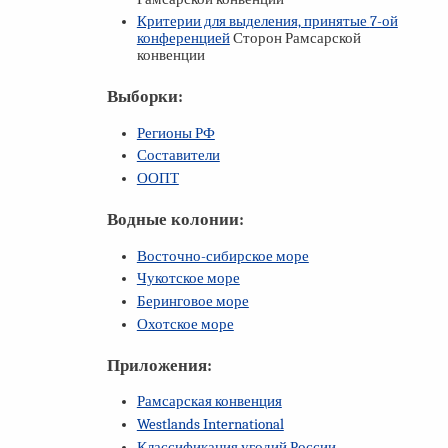
Критерии для выделения, принятые
7-ой
конференцией
Сторон Рамсарской
конвенции
Выборки:
Регионы РФ
Составители
ООПТ
Водные колонии:
Восточно-сибирское море
Чукотское море
Беринговое море
Охотское море
Приложения:
Рамсарская конвенция
Westlands International
Классификация угодий России