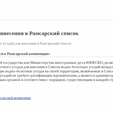
 внесения в Рамсарский список
 угодий для внесения в Рамсарский список
ься к Рамсарской конвенции»
ой государства или Министерства иностранных дел в ЮНЕСКО, долж
тного угодья для внесения в Список водно-болотных угодий между
щие водно-болотные угодья на своей территории, включаемые в Спис
 угодий не требует ратификации парламентами, а является админис
м органом в соответствии с порядком, существующим в каждой ст
мсарской конвенции