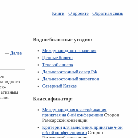
Книги
О проекте
Обратная связь
Водно-болотные угодия:
Международного значения
—
Далее
Ценные болота
Теневой список
Дальневосточный север РФ
ен
Дальневосточный экорегион
народного
Северный Кавказ
ок»
тративным
ране.
Классификатор:
Международная классификация,
принятая на
6-ой
конференции
Сторон
Рамсарской конвенции
Критерии для выделения, принятые
4-ой
и
6-ой
конференциями
Сторон
Рамсарской конвенции