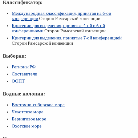
Классификатор:
Международная классификация, принятая на
6-ой
конференции
Сторон Рамсарской конвенции
Критерии для выделения, принятые
4-ой
и
6-ой
конференциями
Сторон Рамсарской конвенции
Критерии для выделения, принятые
7-ой
конференцией
Сторон Рамсарской конвенции
Выборки:
Регионы РФ
Составители
ООПТ
Водные колонии:
Восточно-сибирское море
Чукотское море
Беринговое море
Охотское море