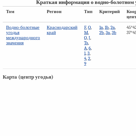
Краткая информация о водно-болотном 
Том
Регион
Тип
Критерий
Коо
цен
Водно-болотные
Краснодарский
F
,
O
,
1a
,
1b
,
2a
,
45°42
угодья
край
M
,
2b
,
3a
,
3b
37°45
международного
Q
,
J
,
значения
Ts
,
A
,
6
,
1
,
3
,
4
,
2
,
9
Карта (центр угодья)