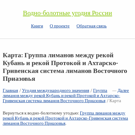
Водно-болотные угодия России
Книги
О проекте
Обратная связь
Карта: Группа лиманов между рекой
Кубань и рекой Протокой и Ахтарско-
Гривенская система лиманов Восточного
Приазовья
Главная
/
Угодия международного значения
/
Группа
—
Далее
лиманов между рекой Кубань и рекой Протокой и Ахтарско-
Гривенская система лиманов Восточного Приазовья
/ Карта
Вернуться к водно-болотному угодью:
Группа лиманов между
рекой Кубань и рекой Протокой и Ахтарско-Гривенская система
лиманов Восточного Приазовья
.