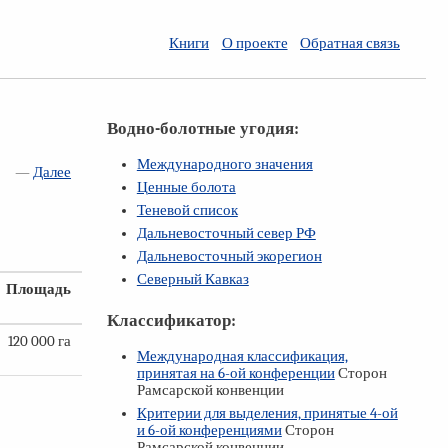
Книги
О проекте
Обратная связь
Водно-болотные угодия:
Международного значения
—
Далее
Ценные болота
Теневой список
Дальневосточный север РФ
Дальневосточный экорегион
Северный Кавказ
Площадь
Классификатор:
120 000 га
Международная классификация,
принятая на
6-ой
конференции
Сторон
Рамсарской конвенции
Критерии для выделения, принятые
4-ой
и
6-ой
конференциями
Сторон
Рамсарской конвенции