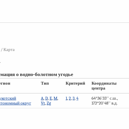
/ Карта
.
мация о водно-болотном угодье
егион
Тип
Критерий
Координаты
центра
укотский
A
,
D
,
E
,
M
,
1
,
2
,
3
,
4
64°36'33'' с.ш.,
втономный округ
Vt
,
Zg
172°20'48'' в.д.