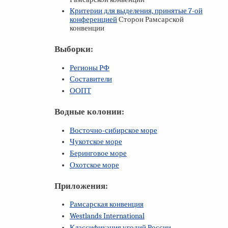
Критерии для выделения, принятые
7-ой
конференцией
Сторон Рамсарской
конвенции
Выборки:
Регионы РФ
Составители
ООПТ
Водные колонии:
Восточно-сибирское море
Чукотское море
Беринговое море
Охотское море
Приложения:
Рамсарская конвенция
Westlands International
Классификация угодий России