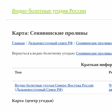
Водно-болотные угодия России
Карта: Сенявинские проливы
Главная
/
Дальневосточный север РФ
/
Сенявинские проливы
Вернуться к водно-болотному угодью:
Сенявинские проливы
Краткая инфор
Том
Р
Водно-болотные угодья Северо-Востока России
Ч
(Дальневосточный Север РФ)
а
Карта (центр угодья)