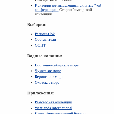
Критерии для выделения, принятые
7-ой
конференцией
Сторон Рамсарской
конвенции
Выборки:
Регионы РФ
Составители
ООПТ
Водные колонии:
Восточно-сибирское море
Чукотское море
Беринговое море
Охотское море
Приложения:
Рамсарская конвенция
Westlands International
Классификация угодий России