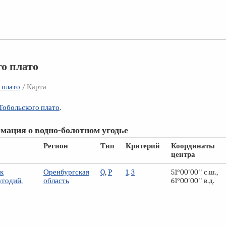
го плато
 плато
/ Карта
Тобольского плато
.
мация о водно-болотном угодье
Регион
Тип
Критерий
Координаты
центра
к
Оренбургская
Q
,
P
1
,
3
51°00'00'' с.ш.,
угодий,
область
61°00'00'' в.д.