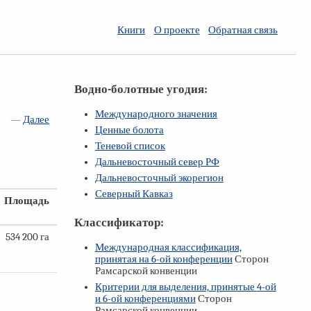
Книги
О проекте
Обратная связь
Водно-болотные угодия:
Международного значения
—
Далее
Ценные болота
Теневой список
Дальневосточный север РФ
Дальневосточный экорегион
Северный Кавказ
Площадь
Классификатор:
534 200 га
Международная классификация,
принятая на
6-ой
конференции
Сторон
Рамсарской конвенции
Критерии для выделения, принятые
4-ой
и
6-ой
конференциями
Сторон
Рамсарской конвенции