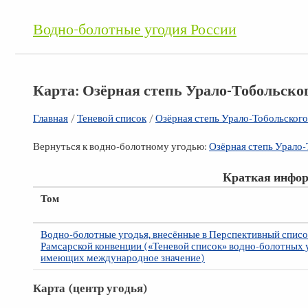
Водно-болотные угодия России
Карта: Озёрная степь Урало-Тобольско
Главная
/
Теневой список
/
Озёрная степь Урало-Тобольского
Вернуться к водно-болотному угодью:
Озёрная степь Урало-
Краткая инфор
Том
Водно-болотные угодья, внесённые в Перспективный списо
Рамсарской конвенции («Теневой список» водно-болотных 
имеющих международное значение)
Карта (центр угодья)