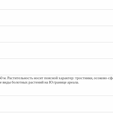
50 м.
Растительность носит поясной характер: тростники, осоково-сф
ие виды болотных растений на Ю границе ареала.