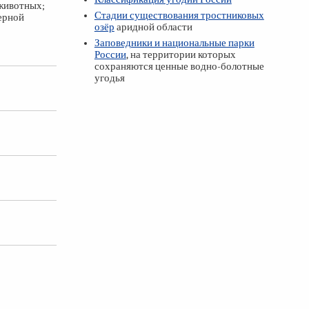
 животных;
Стадии существования тростниковых
ерной
озёр
аридной области
Заповедники и национальные парки
России
, на территории которых
сохраняются ценные водно-болотные
угодья