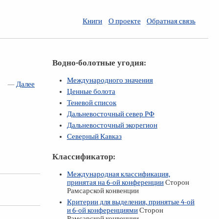
Книги
О проекте
Обратная связь
Водно-болотные угодия:
Международного значения
—
Далее
Ценные болота
Теневой список
Дальневосточный север РФ
Дальневосточный экорегион
Северный Кавказ
Классификатор:
Международная классификация,
принятая на
6-ой
конференции
Сторон
Рамсарской конвенции
Критерии для выделения, принятые
4-ой
и
6-ой
конференциями
Сторон
Рамсарской конвенции