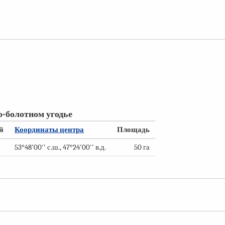
-болотном угодье
й
Координаты центра
Площадь
53°48'00'' с.ш., 47°24'00'' в.д.
50 га