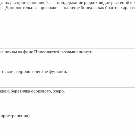
ы их распространения; 2а — поддержание редких видов растений и
не. Дополнительные признаки — наличие бореальных болот с характ
ные почвы на фоне Приволжской возвышенности.
яет свои гидрологические функции.
вой, березняка осокового, озеро.
аспространения)