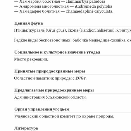
— Хаммарбия болотная — Hammarbya paludosa
— Андромеда многолистная — Andromeda polyfolia
— Хамедафне болотная — Chamaedaphne calyculata.
Ценная фауна
Птицы: журавль (Grus grus), скопа (Pandion haliaetus), клинтух
Редкие виды беспозвоночных: бабочка медведица-хозяйка, око
Социальное и культурное значение угодья
Место рекреации.
Принятые природоохранные меры
Областной памятник природы с 1976 г.
Предлагаемые природоохранные меры
Администрация Ульяновской области.
Орган управления угодьем
Ульяновский областной комитет по охране природы.
Литература