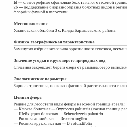
1d — олиготрофные сфагновые болота на юг от южной границ
2b — поддержание биоразнообразия болотных видов в регио
флорой и фауной в лесостепи.
Местоположение
Ульяновская обл., 6 км З с. Калды Барышевского района.
Физико-географическая характеристика
Замкнутая озёрная котловина эррозионного генезиса, песча
Значение угодья в круговороте природных вод
Сплавина закрепляет берега озера от размыва, озеро выполн
Экологические параметры
Заросли тростника, осоково-сфагновой растительности с клюк
Ценная флора
Редкие для лесостепи виды флоры на южной границе ареала:
— Клюква болотная — Oxycoccus palustris (южная граница р
— Шейхцерия болотная — Scheuchzeria palustris
— Росянка английская — Drosera anglica
— Росянка круглолистная — D. rotundifolia