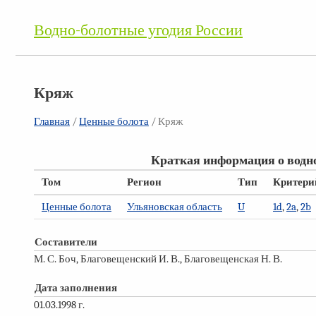
Водно-болотные угодия России
Кряж
Главная
/
Ценные болота
/ Кряж
Краткая информация о водно
Том
Регион
Тип
Критери
Ценные болота
Ульяновская область
U
1d
,
2a
,
2b
Составители
М. С. Боч, Благовещенский И. В., Благовещенская Н. В.
Дата заполнения
01.03.1998 г.