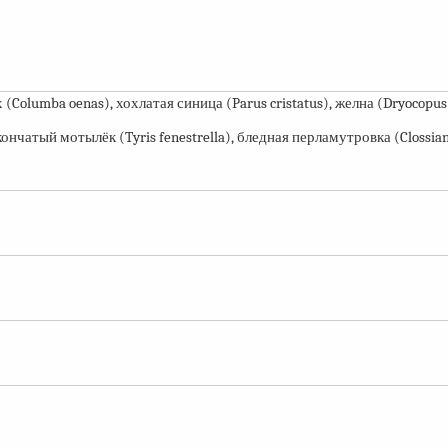
 (Columba oenas), хохлатая синица (Parus cristatus), желна (Dryocopus
нчатый мотылёк (Tyris fenestrella), бледная перламутровка (Clossia