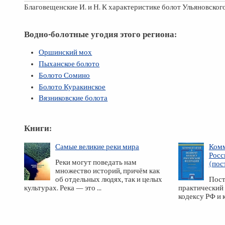
Благовещенские И. и Н. К характеристике болот Ульяновского П
Водно-болотные угодия этого региона:
Оршинский мох
Пыханское болото
Болото Сомино
Болото Куракинское
Вязниковские болота
Книги:
Самые великие реки мира
Комм
Росс
Реки могут поведать нам
(пос
множество историй, причём как
об отдельных людях, так и целых
Пост
культурах. Река — это ...
практический
кодексу РФ и 