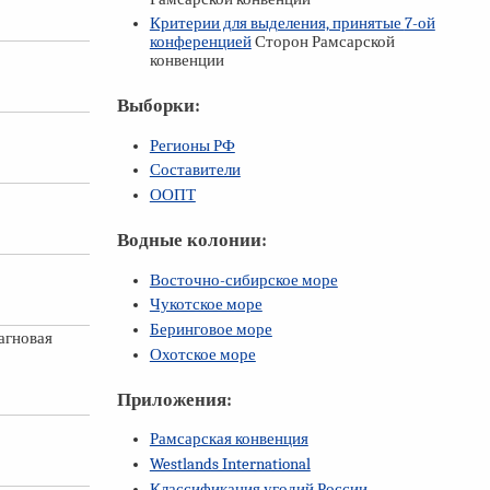
Критерии для выделения, принятые
7-ой
конференцией
Сторон Рамсарской
конвенции
Выборки:
Регионы РФ
Составители
ООПТ
Водные колонии:
Восточно-сибирское море
Чукотское море
Беринговое море
агновая
Охотское море
Приложения:
Рамсарская конвенция
Westlands International
Классификация угодий России