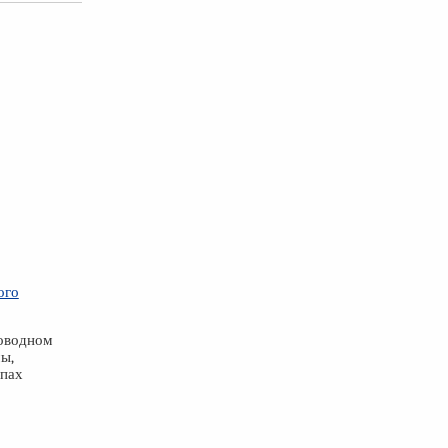
ого
новодном
ы,
ипах