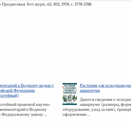
редволжья. Бот.журн., 63, N12, 1978, с.
1778-1788.
ентарий к Водному кодексу
Растения для холодноводн
ийской Федерации
аквариума
татейный)
Даются сведения о холод
атейный правовой научно-
аквариуме (размеры, форм
 комментарий к Водному
оборудование, уход за ним), принц
к Федеральному закону ...
оформления ...