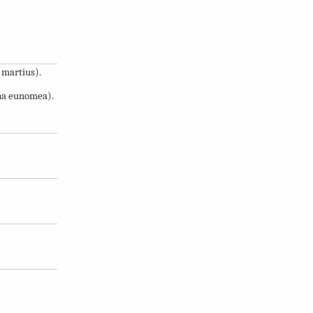
 martius).
na eunomea).