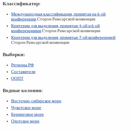
Классификатор:
Международная классификация, принятая на
6-ой
конференции
Сторон Рамсарской конвенции
Критерии для выделения, принятые
4-ой
и
6-ой
конференциями
Сторон Рамсарской конвенции
Критерии для выделения, принятые
7-ой
конференцией
Сторон Рамсарской конвенции
Выборки:
Регионы РФ
Составители
ООПТ
Водные колонии:
Восточно-сибирское море
Чукотское море
Беринговое море
Охотское море