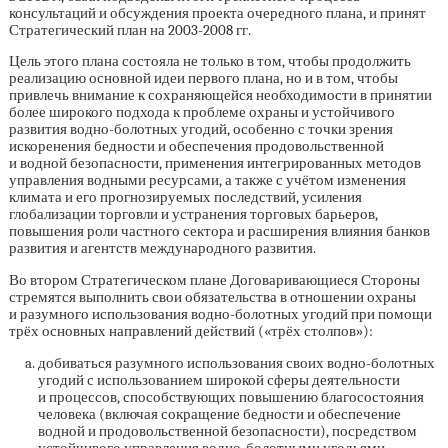
консультаций и обсуждения проекта очередного плана, и принят
Стратегический план на
2003-2008 гг.
Цель этого плана состояла не только в том, чтобы продолжить
реализацию основной идеи первого плана, но и в том, чтобы
привлечь внимание к сохраняющейся необходимости в принятии
более широкого подхода к проблеме охраны и устойчивого
развития водно-болотных угодий, особенно с точки зрения
искоренения бедности и обеспечения продовольственной
и водной безопасности, применения интегрированных методов
управления водными ресурсами, а также с учётом изменения
климата и его прогнозируемых последствий, усиления
глобализации торговли и устранения торговых барьеров,
повышения роли частного сектора и расширения влияния банков
развития и агентств международного развития.
Во втором Стратегическом плане Договаривающиеся Стороны
стремятся выполнить свои обязательства в отношении охраны
и разумного использования водно-болотных угодий при помощи
трёх основных направлений действий («трёх столпов»):
добиваться разумного использования своих водно-болотных
угодий с использованием широкой сферы деятельности
и процессов, способствующих повышению благосостояния
человека (включая сокращение бедности и обеспечение
водной и продовольственной безопасности), посредством