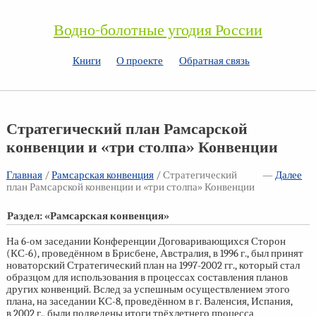
Водно-болотные угодия России
Книги
О проекте
Обратная связь
Стратегический план Рамсарской
конвенции и «три столпа» Конвенции
Главная
/
Рамсарская конвенция
/ Стратегический
—
Далее
план Рамсарской конвенции и «три столпа» Конвенции
Раздел: «Рамсарская конвенция»
На
6-ом
заседании Конференции Договаривающихся Сторон
(КС-6), проведённом в Брисбене, Австралия, в 1996 г., был принят
новаторский Стратегический план на
1997-2002 гг.,
который стал
образцом для использования в процессах составления планов
других конвенций. Вслед за успешным осуществлением этого
плана, на заседании КС-8, проведённом в г. Валенсия, Испания,
в 2002 г., были подведены итоги трёхлетнего процесса