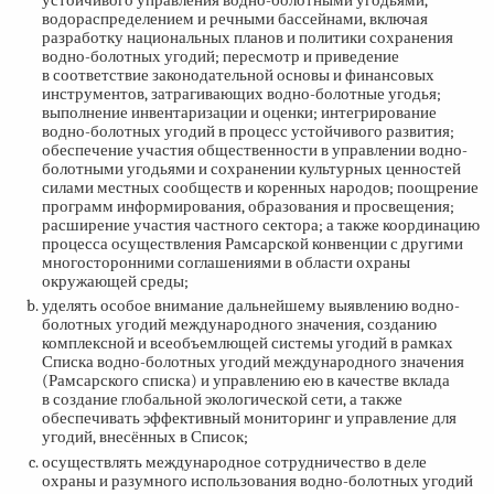
устойчивого управления водно-болотными угодьями,
водораспределением и речными бассейнами, включая
разработку национальных планов и политики сохранения
водно-болотных угодий; пересмотр и приведение
в соответствие законодательной основы и финансовых
инструментов, затрагивающих водно-болотные угодья;
выполнение инвентаризации и оценки; интегрирование
водно-болотных угодий в процесс устойчивого развития;
обеспечение участия общественности в управлении водно-
болотными угодьями и сохранении культурных ценностей
силами местных сообществ и коренных народов; поощрение
программ информирования, образования и просвещения;
расширение участия частного сектора; а также координацию
процесса осуществления Рамсарской конвенции с другими
многосторонними соглашениями в области охраны
окружающей среды;
уделять особое внимание дальнейшему выявлению водно-
болотных угодий международного значения, созданию
комплексной и всеобъемлющей системы угодий в рамках
Списка водно-болотных угодий международного значения
(Рамсарского списка) и управлению ею в качестве вклада
в создание глобальной экологической сети, а также
обеспечивать эффективный мониторинг и управление для
угодий, внесённых в Список;
осуществлять международное сотрудничество в деле
охраны и разумного использования водно-болотных угодий