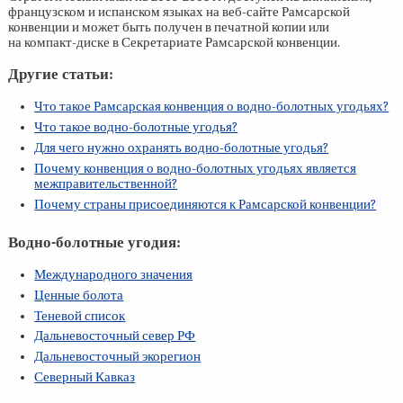
французском и испанском языках на веб-сайте Рамсарской
конвенции и может быть получен в печатной копии или
на компакт-диске в Секретариате Рамсарской конвенции.
Другие статьи:
Что такое Рамсарская конвенция о водно-болотных угодьях?
Что такое водно-болотные угодья?
Для чего нужно охранять водно-болотные угодья?
Почему конвенция о водно-болотных угодьях является
межправительственной?
Почему страны присоединяются к Рамсарской конвенции?
Водно-болотные угодия:
Международного значения
Ценные болота
Теневой список
Дальневосточный север РФ
Дальневосточный экорегион
Северный Кавказ