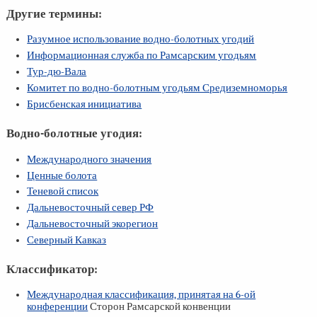
Другие термины:
Разумное использование водно-болотных угодий
Информационная служба по Рамсарским угодьям
Тур-дю-Вала
Комитет по водно-болотным угодьям Средиземноморья
Брисбенская инициатива
Водно-болотные угодия:
Международного значения
Ценные болота
Теневой список
Дальневосточный север РФ
Дальневосточный экорегион
Северный Кавказ
Классификатор:
Международная классификация, принятая на
6-ой
конференции
Сторон Рамсарской конвенции