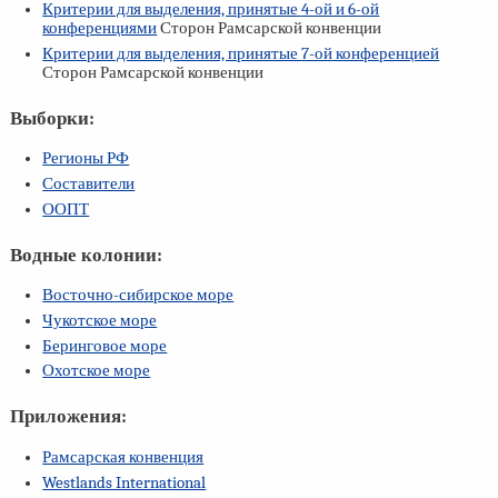
Критерии для выделения, принятые
4-ой
и
6-ой
конференциями
Сторон Рамсарской конвенции
Критерии для выделения, принятые
7-ой
конференцией
Сторон Рамсарской конвенции
Выборки:
Регионы РФ
Составители
ООПТ
Водные колонии:
Восточно-сибирское море
Чукотское море
Беринговое море
Охотское море
Приложения:
Рамсарская конвенция
Westlands International