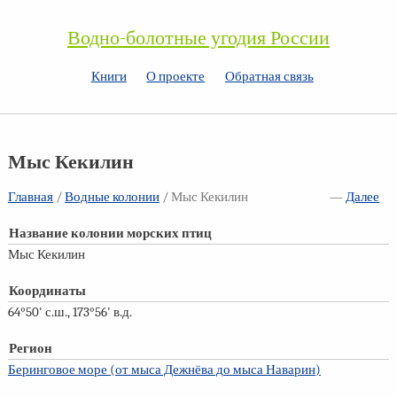
Водно-болотные угодия России
Книги
О проекте
Обратная связь
Мыс Кекилин
Главная
/
Водные колонии
/ Мыс Кекилин
—
Далее
Название колонии морских птиц
Мыс Кекилин
Координаты
64°50' с.ш., 173°56' в.д.
Регион
Беринговое море (от мыса Дежнёва до мыса Наварин)