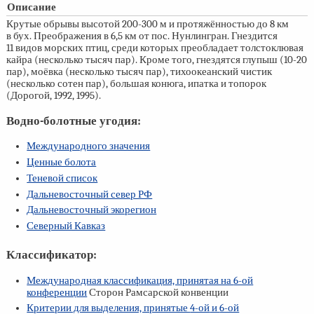
Описание
Крутые обрывы высотой 200-300 м и протяжённостью до 8 км
в бух. Преображения в 6,5 км от пос. Нунлингран. Гнездится
11 видов морских птиц, среди которых преобладает толстоклювая
кайра (несколько тысяч пар). Кроме того, гнездятся глупыш (10-20
пар), моёвка (несколько тысяч пар), тихоокеанский чистик
(несколько сотен пар), большая конюга, ипатка и топорок
(Дорогой, 1992, 1995).
Водно-болотные угодия:
Международного значения
Ценные болота
Теневой список
Дальневосточный север РФ
Дальневосточный экорегион
Северный Кавказ
Классификатор:
Международная классификация, принятая на
6-ой
конференции
Сторон Рамсарской конвенции
Критерии для выделения, принятые
4-ой
и
6-ой