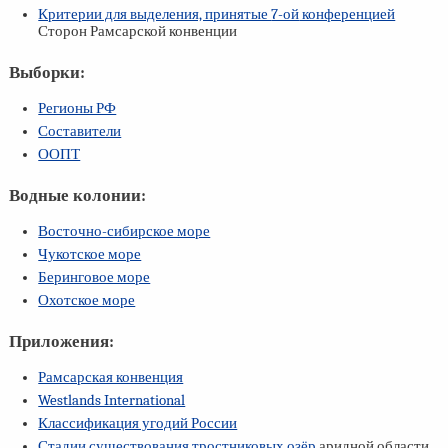
Критерии для выделения, принятые
7-ой
конференцией
Сторон Рамсарской конвенции
Выборки:
Регионы РФ
Составители
ООПТ
Водные колонии:
Восточно-сибирское море
Чукотское море
Беринговое море
Охотское море
Приложения:
Рамсарская конвенция
Westlands International
Классификация угодий России
Стадии существования тростниковых озёр
аридной области