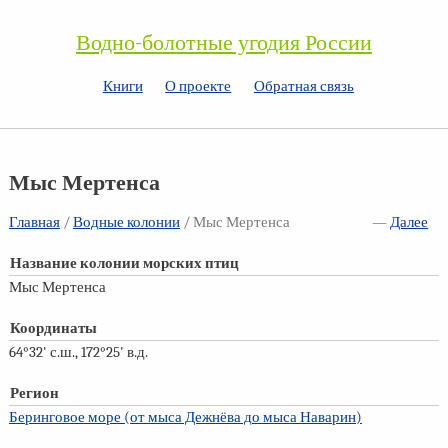
Водно-болотные угодия России
Книги
О проекте
Обратная связь
Мыс Мертенса
Главная
/
Водные колонии
/ Мыс Мертенса
—
Далее
Название колонии морских птиц
Мыс Мертенса
Координаты
64°32' с.ш., 172°25' в.д.
Регион
Беринговое море (от мыса Дежнёва до мыса Наварин)