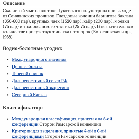
Описание
Скалистый мыс на востоке Чукотского полуострова при выходе
из Сенявинских проливов. Гнездовые колонии берингова баклана
(350-600 пар), крупных чаек (1 520 пар), кайр (200 пар), моёвки
(75 пар) и тихоокеанского чистика (25-75 пар). В незначительном
количестве присутствуют ипатка и топорок (Богословская и др.,
1988)
Водно-болотные угодия:
Международного значения
Ценные болота
Теневой список
Дальневосточный север РФ
Дальневосточный экорегион
Северный Кавказ
Классификатор:
Международная классификация, принятая на
6-ой
конференции
Сторон Рамсарской конвенции
Критерии для выделения, принятые
4-ой
и
6-ой
конференциями
Сторон Рамсарской конвенции