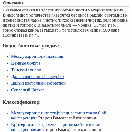
Описание
Скальные стенки на восточной оконечности материковой Азии.
В небольшом количестве гнездятся берингов баклан, бургомистр
и серебристая чайка, чистик, тихоокеанский чистик, белобрюшка,
ипатка и топорок. В заметном числе — моёвка (1,5 тыс. пар),
тонкоклювая кайра (1 тыс.пар), толстоклювая кайра (500 пар)
(Кондратьев, 1997).
Водно-болотные угодия:
Международного значения
Ценные болота
Теневой список
Дальневосточный север РФ
Дальневосточный экорегион
Северный Кавказ
Классификатор:
Международная классификация, принятая на
6-ой
конференции
Сторон Рамсарской конвенции
Критерии для выделения, принятые
4-ой
и
6-ой
конференциями
Сторон Рамсарской конвенции