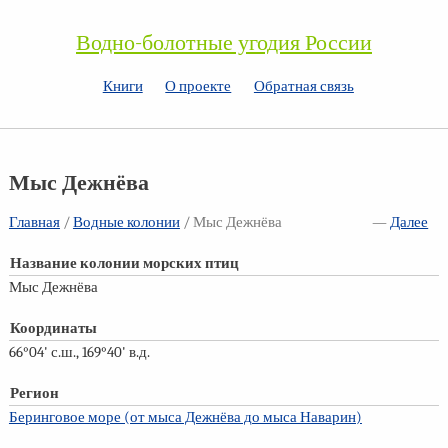
Водно-болотные угодия России
Книги
О проекте
Обратная связь
Мыс Дежнёва
Главная
/
Водные колонии
/ Мыс Дежнёва
—
Далее
Название колонии морских птиц
Мыс Дежнёва
Координаты
66°04' с.ш., 169°40' в.д.
Регион
Беринговое море (от мыса Дежнёва до мыса Наварин)