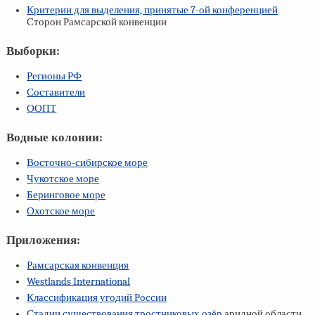
Критерии для выделения, принятые
7-ой
конференцией
Сторон Рамсарской конвенции
Выборки:
Регионы РФ
Составители
ООПТ
Водные колонии:
Восточно-сибирское море
Чукотское море
Беринговое море
Охотское море
Приложения:
Рамсарская конвенция
Westlands International
Классификация угодий России
Стадии существования тростниковых озёр
аридной области