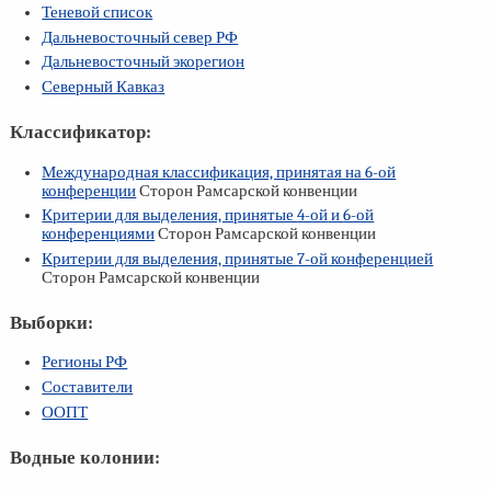
Теневой список
Дальневосточный север РФ
Дальневосточный экорегион
Северный Кавказ
Классификатор:
Международная классификация, принятая на
6-ой
конференции
Сторон Рамсарской конвенции
Критерии для выделения, принятые
4-ой
и
6-ой
конференциями
Сторон Рамсарской конвенции
Критерии для выделения, принятые
7-ой
конференцией
Сторон Рамсарской конвенции
Выборки:
Регионы РФ
Составители
ООПТ
Водные колонии: