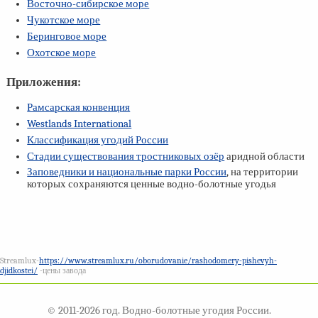
Восточно-сибирское море
Чукотское море
Беринговое море
Охотское море
Приложения:
Рамсарская конвенция
Westlands International
Классификация угодий России
Стадии существования тростниковых озёр
аридной области
Заповедники и национальные парки России
, на территории
которых сохраняются ценные водно-болотные угодья
Streamlux-
https://www.streamlux.ru/oborudovanie/rashodomery-pishevyh-
djidkostei/
-цены завода
© 2011-2026 год. Водно-болотные угодия России.